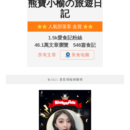
🧚2021 意見領袖榮耀榜