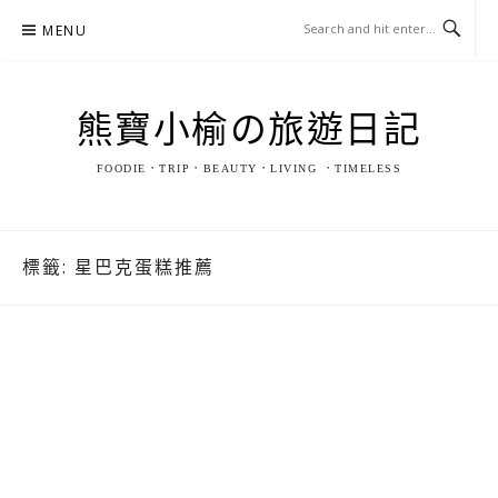
Skip
MENU
to
content
熊寶小榆の旅遊日記
FOODIE．TRIP．BEAUTY．LIVING ．TIMELESS
標籤:
星巴克蛋糕推薦