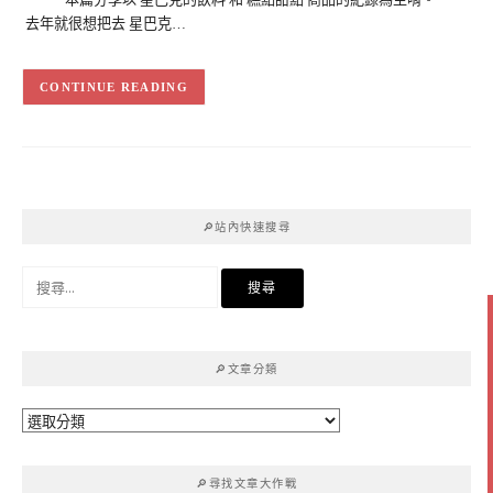
去年就很想把去 星巴克…
CONTINUE READING
🔎站內快速搜尋
搜
尋
關
鍵
🔎文章分類
字:
🔎
文
章
🔎尋找文章大作戰
分