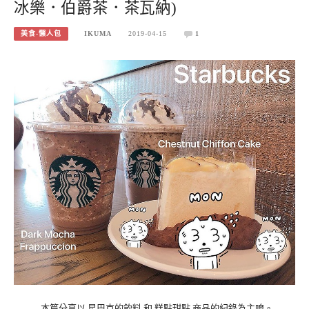
冰樂．伯爵茶．茶瓦納)
美食-懶人包
IKUMA
2019-04-15
1
本篇分享以 星巴克的飲料 和 糕點甜點 商品的紀錄為主唷。