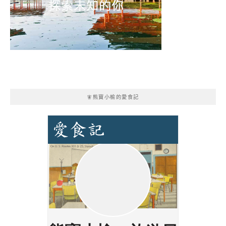
🧚熊寶小榆的愛食記