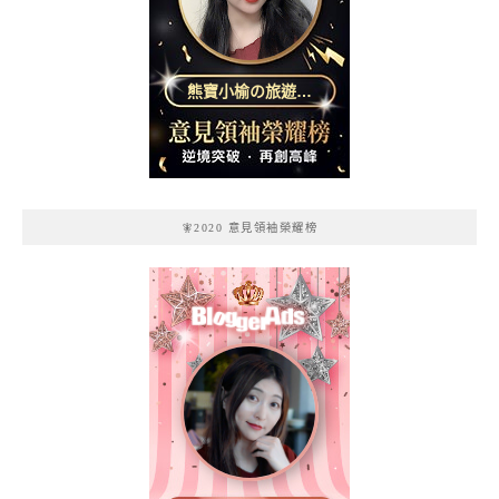
熊寶小榆の旅遊日
記
🧚2020 意見領袖榮耀榜