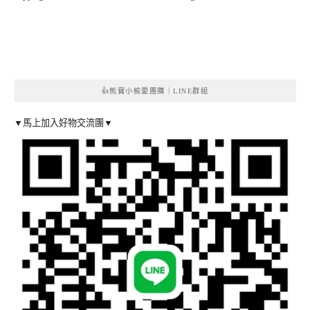
👍熊寶小榆愛團購｜LINE群組
▼馬上加入好物交流團▼