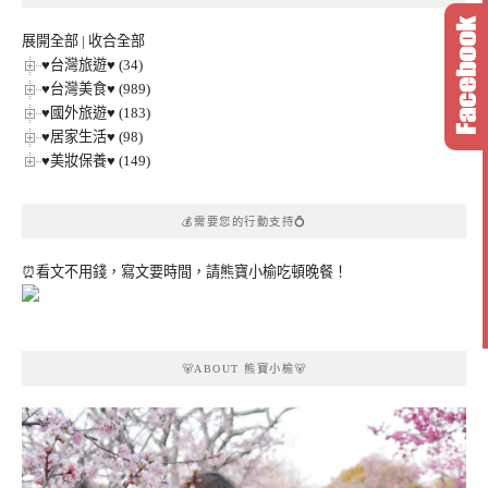
類
展開全部
|
收合全部
♥台灣旅遊♥ (34)
♥台灣美食♥ (989)
♥國外旅遊♥ (183)
♥居家生活♥ (98)
♥美妝保養♥ (149)
💰需要您的行動支持💍
⏰看文不用錢，寫文要時間，請熊寶小榆吃頓晚餐！
🐻ABOUT 熊寶小榆🐻