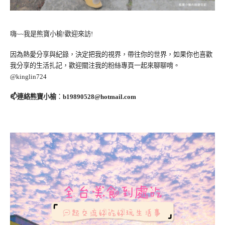
嗨~~我是熊寶小榆!歡迎來訪!
因為熱愛分享與紀錄，決定把我的視界，帶往你的世界，如果你也喜歡
我分享的生活扎記，歡迎關注我的粉絲專頁一起來聊聊唷。
@kinglin724
📫連絡熊寶小榆
：
b19890528@hotmail.com