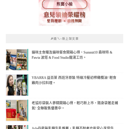
熊寶小榆
🔎燒ㄟ~新上架文章
貓咪主食糧及貓咪餐食開箱心得，Summit10 森咪特 &
Pawta 波塔 & Food Studio寵湯工坊。
YBARRA 益百萊 西班牙原裝 特級冷壓初榨橄欖油! 輕食
雞肉沙拉料理。
老協珍袋裝人蔘精開箱心得，輕巧新上市，隨身袋著走補
氣! 全聯販售優惠中。
Arla丹麥無乳糖牛乳推薦，乳糖不耐者也能安心享受牛