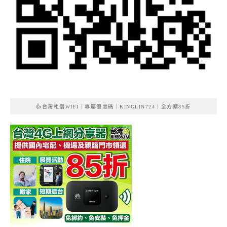
👍台灣租借WIFI｜專屬優惠碼｜KINGLIN724｜全方案85折