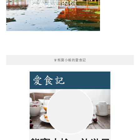
🧚熊寶小榆的愛食記