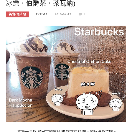
冰樂．伯爵茶．茶瓦納)
美食-懶人包
IKUMA
2019-04-15
1
本篇分享以 星巴克的飲料 和 糕點甜點 商品的紀錄為主唷。