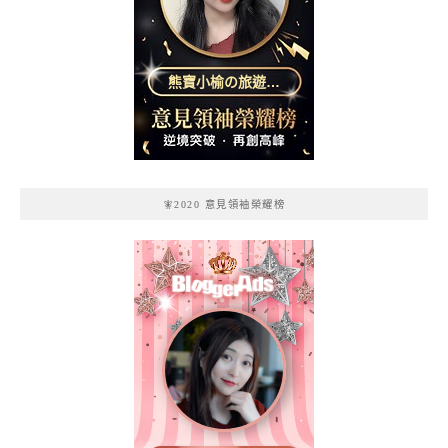
熊寶小榆の旅遊日
記
🧚2020 意見領袖榮耀榜