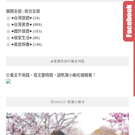
類
展開全部
|
收合全部
♥台灣旅遊♥ (34)
♥台灣美食♥ (989)
♥國外旅遊♥ (183)
♥居家生活♥ (98)
♥美妝保養♥ (149)
💰需要您的行動支持💍
⏰看文不用錢，寫文要時間，請熊寶小榆吃頓晚餐！
🐻ABOUT 熊寶小榆🐻