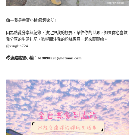
嗨~~我是熊寶小榆!歡迎來訪!
因為熱愛分享與紀錄，決定把我的視界，帶往你的世界，如果你也喜歡
我分享的生活扎記，歡迎關注我的粉絲專頁一起來聊聊唷。
@kinglin724
📫連絡熊寶小榆
：
b19890528@hotmail.com