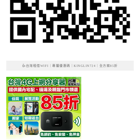
👍台灣租借WIFI｜專屬優惠碼｜KINGLIN724｜全方案85折