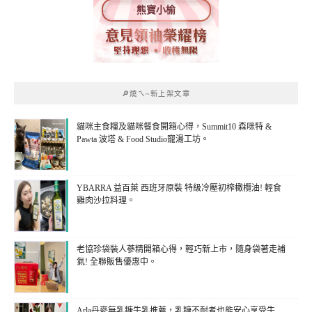
熊寶小榆
🔎燒ㄟ~新上架文章
貓咪主食糧及貓咪餐食開箱心得，Summit10 森咪特 &
Pawta 波塔 & Food Studio寵湯工坊。
YBARRA 益百萊 西班牙原裝 特級冷壓初榨橄欖油! 輕食
雞肉沙拉料理。
老協珍袋裝人蔘精開箱心得，輕巧新上市，隨身袋著走補
氣! 全聯販售優惠中。
Arla丹麥無乳糖牛乳推薦，乳糖不耐者也能安心享受牛