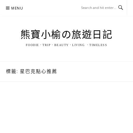
Skip
MENU
to
content
熊寶小榆の旅遊日記
FOODIE．TRIP．BEAUTY．LIVING ．TIMELESS
標籤:
星巴克點心推薦