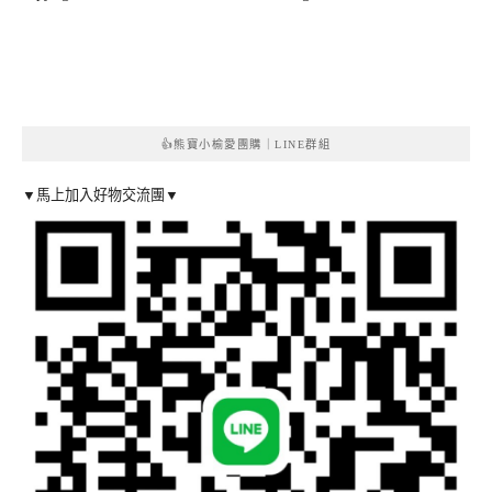
👍熊寶小榆愛團購｜LINE群組
▼馬上加入好物交流團▼