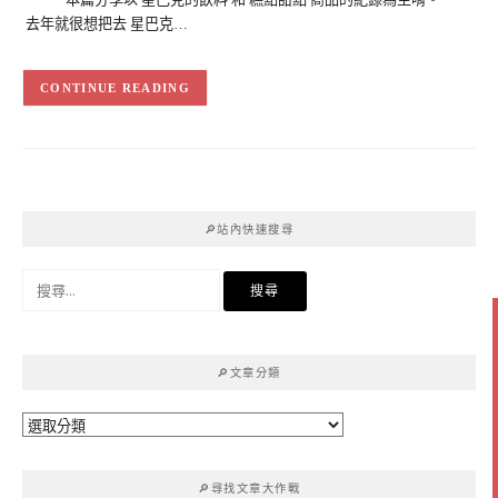
去年就很想把去 星巴克…
CONTINUE READING
🔎站內快速搜尋
搜
尋
關
鍵
🔎文章分類
字:
🔎
文
章
🔎尋找文章大作戰
分