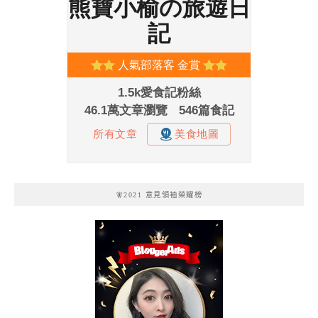
🧚2021 意見領袖榮耀榜