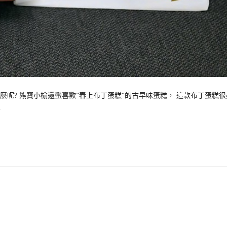
呢? 熊寶小榆還蠻喜歡”春上布丁蛋糕“的古早味蛋糕， 這款布丁蛋糕很
…