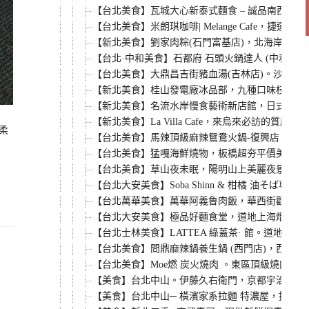
【台北美食】瓦城大心新泰式麵食 – 誠品南西店
【台北美食】米朗琪咖啡| Melange Cafe
【新北美食】劉家肉粽(石門富基店)，北海岸一日
【台北·中和美食】石都府 石頭火鍋達人 (中和店
【台北美食】大鼎昌吉街豬血湯(吉林店)。沙茶豬
【新北美食】桂山發電廠冰品部，九種口味枝仔冰
【新北美食】名流水岸慢食藝術新店館，日式無菜單
【新北美食】La Villa Cafe，來烏來必訪
柔
【台北美食】馬辣頂級麻辣鴛鴦火鍋-復興店，101
【台北美食】猛嘎海鮮燒物，板橋超夯平價美食，新鮮
【台北美食】草山夜未眠，陽明山上美麗夜景餐廳。
【台北大安美食】Soba Shinn & 柑橘 油そ
【台北萬華美食】萬華阿義魯肉飯，華西街觀光夜
【台北大安美食】極品好麵食堂，道地上海煨麵館
【台北士林美食】LATTEA 綠蓋茶· 館。道地
【台北美食】問鼎麻辣鍋養生鍋 (西門店)，西門町麻辣火
【台北美食】Moe燃 炭火燒肉 。東區頂級燒肉
【美食】台北中山。伊藤久右衛門，京都宇治抹茶
【美食】台北中山─ 橫濱家系拉麵 特濃屋，招牌