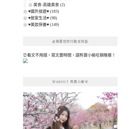
美食-高雄美食 (2)
♥國外旅遊♥ (183)
♥居家生活♥ (98)
♥美妝保養♥ (149)
💰需要您的行動支持💍
⏰看文不用錢，寫文要時間，請熊寶小榆吃頓晚餐！
🐻ABOUT 熊寶小榆🐻