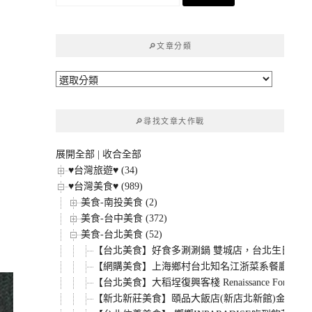
尋
關
鍵
🔎文章分類
字:
🔎
文
章
🔎尋找文章大作戰
分
類
展開全部
|
收合全部
早
♥台灣旅遊♥ (34)
♥台灣美食♥ (989)
美食-南投美食 (2)
美食-台中美食 (372)
美食-台北美食 (52)
【台北美食】好食多涮涮鍋 雙城店，台北生日優惠
【網購美食】上海鄉村台北知名江浙菜系餐廳，40
【台北美食】大稻埕復興客棧 Renaissance F
【新北新莊美食】頤品大飯店(新店北新館)金簦廳