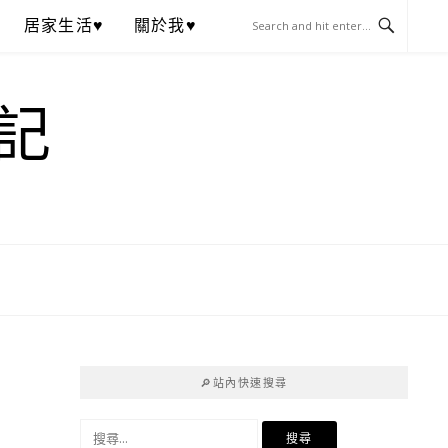
居家生活♥
關於我♥
記
🔎站內快速搜尋
搜