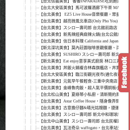
【台北信義美食】 饗饗INPARADISE吃到飽菜
【台北大安區美食】馬可波羅酒廊下午茶 MARCO
【台北美食】 EZ5 Live House音樂餐
【台北美食】越亮微風北車店(Only Pho Yo
【台北美食】スシロー壽司郎 台北館前路店（台灣
【台北美食】新馬辣經典麻辣火鍋(台北公館店)
【台北美食】信日本料理 California and 
【新北深坑美食】莫內莊園咖啡景觀餐廳、深坑老街
【台北美食】SUSHIRO スシロー壽司郎 新
【新北美食】Eat enjoy意享美式廚房 林口
【台北美食】丼飯火鍋複合林森旗艦店，丼賞和食
【台北大安區美食】臨江街觀光夜市(通化夜市)
【新北美食】元氣早午餐輕食-三重中央南店，美好
【台北美食】金峰魯肉飯，超人氣平價銅板小吃店
【台北松山美食】夏綠蒂小私廚，清新簡約風義式料
【台北美食】Astar Coffee House，
【台北美食】古意擔仔麵&晴光姑嫂麵，捷運中山
【台北美食】スシロー壽司郎 新北中和環球店 B
【台北中山美食】スシロー壽司郎 台北民權建國店
【台北美食】瓦法奇朵 waffogato，台北