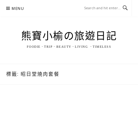
Skip
MENU
to
content
熊寶小榆の旅遊日記
FOODIE．TRIP．BEAUTY．LIVING ．TIMELESS
標籤:
昭日堂燒肉套餐