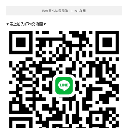
👍熊寶小榆愛團購｜LINE群組
▼馬上加入好物交流團▼