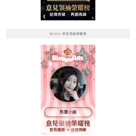
記
🧚2020 意見領袖榮耀榜
熊寶小榆