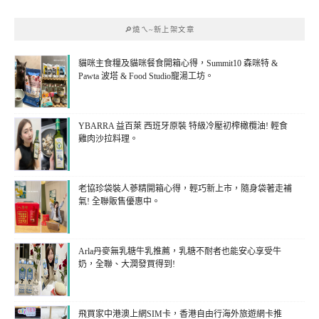
🔎燒ㄟ~新上架文章
貓咪主食糧及貓咪餐食開箱心得，Summit10 森咪特 &
Pawta 波塔 & Food Studio寵湯工坊。
YBARRA 益百萊 西班牙原裝 特級冷壓初榨橄欖油! 輕食
雞肉沙拉料理。
老協珍袋裝人蔘精開箱心得，輕巧新上市，隨身袋著走補
氣! 全聯販售優惠中。
Arla丹麥無乳糖牛乳推薦，乳糖不耐者也能安心享受牛
奶，全聯、大潤發買得到!
飛買家中港澳上網SIM卡，香港自由行海外旅遊網卡推