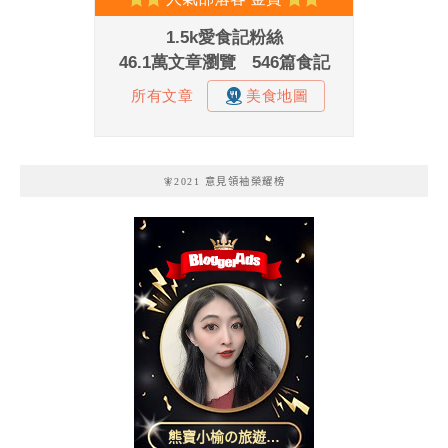
🧚2021 意見領袖榮耀榜
熊寶小榆の旅遊日