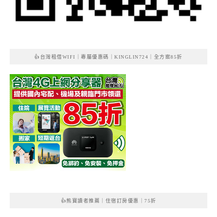
👍台灣租借WIFI｜專屬優惠碼｜KINGLIN724｜全方案85折
👍熊寶讀者推薦｜住宿訂房優惠｜75折