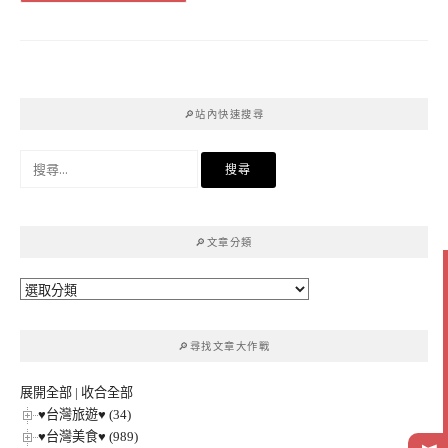
🔎站內快速搜尋
搜
尋
關
鍵
🔎文章分類
字:
🔎
文
章
🔎尋找文章大作戰
分
類
展開全部
|
收合全部
♥台灣旅遊♥ (34)
♥台灣美食♥ (989)