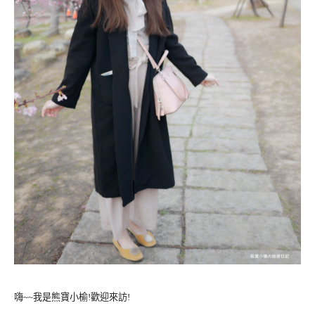
嗨~~我是熊寶小榆!歡迎來訪!