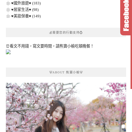
♥國外旅遊♥ (183)
♥居家生活♥ (98)
♥美妝保養♥ (149)
💰需要您的行動支持💍
⏰看文不用錢，寫文要時間，請熊寶小榆吃頓晚餐！
🐻ABOUT 熊寶小榆🐻