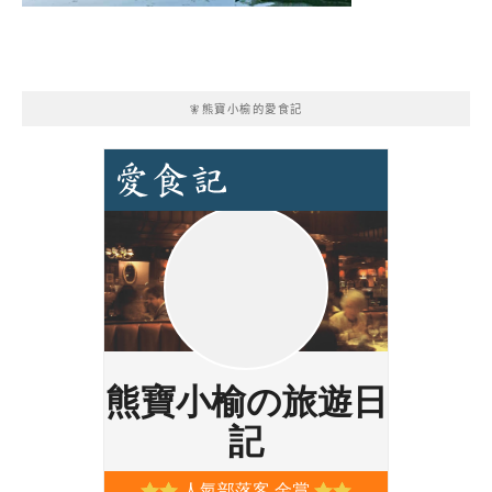
🧚熊寶小榆的愛食記