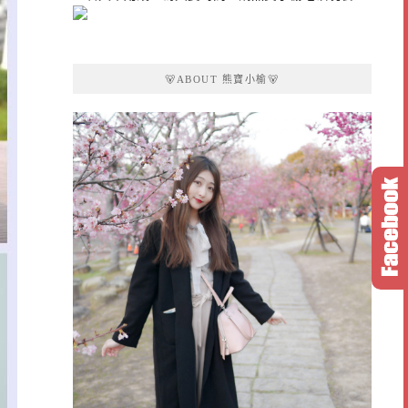
🐻ABOUT 熊寶小榆🐻