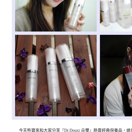
今天熊寶來和大家分享『Dr.Douxi 朵璽』熱賣經典保養品，總