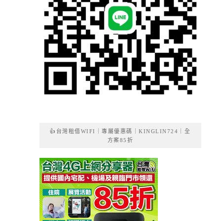
👍台灣租借WIFI｜專屬優惠碼｜KINGLIN724｜全
方案85折