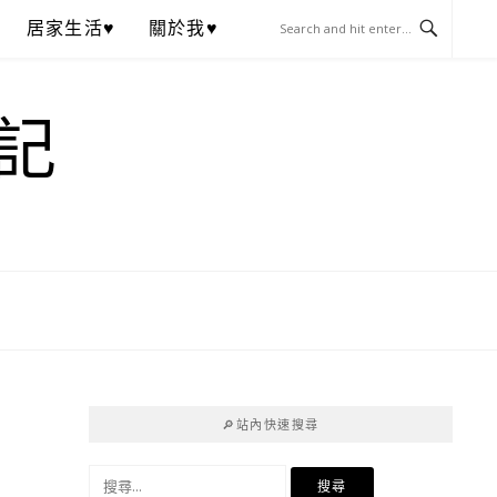
居家生活♥
關於我♥
記
🔎站內快速搜尋
搜