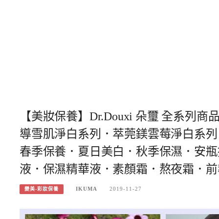
【美妝保養】Dr.Douxi 朵璽 全
導雪肌淨白系列．萃莞鎂雲莓淨白系列
春季保養．夏日美白．秋季保濕．安瓶
液．保濕精華液．素顏霜．熬夜霜．前
IKUMA
2019-11-27
變美-彩妝保養