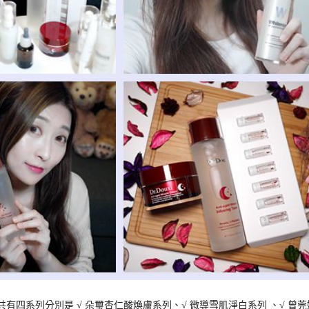
共有四系列分別是 √ 朵璽杏仁酸煥膚系列、√ 微導雪肌淨白系列 、√ 曾莞