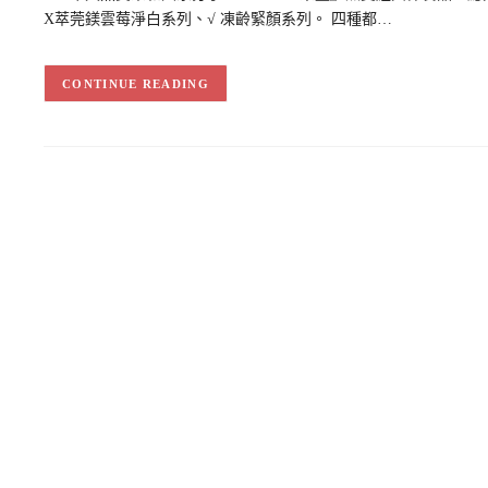
X萃莞鎂雲莓淨白系列、√ 凍齡緊顏系列。 四種都…
CONTINUE READING