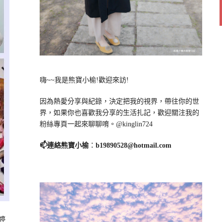
嗨~~我是熊寶小榆!歡迎來訪!
因為熱愛分享與紀錄，決定把我的視界，帶往你的世
界，如果你也喜歡我分享的生活扎記，歡迎關注我的
粉絲專頁一起來聊聊唷。@kinglin724
📫連絡熊寶小榆
：
b19890528@hotmail.com
婷