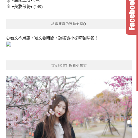
♥美妝保養♥ (149)
💰需要您的行動支持💍
⏰看文不用錢，寫文要時間，請熊寶小榆吃頓晚餐！
🐻ABOUT 熊寶小榆🐻