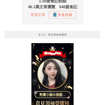
🧚2021 意見領袖榮耀榜
熊寶小榆の旅遊日
記