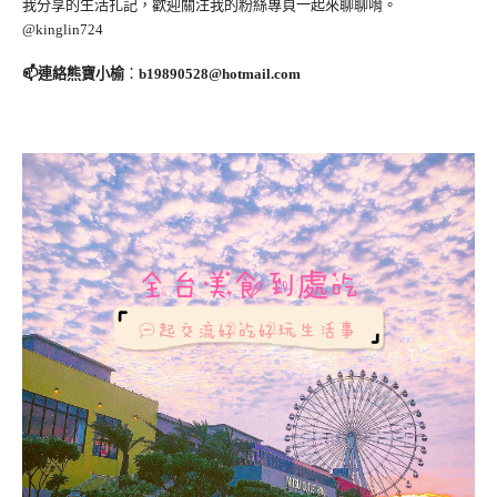
我分享的生活扎記，歡迎關注我的粉絲專頁一起來聊聊唷。
@kinglin724
📫連絡熊寶小榆
：
b19890528@hotmail.com