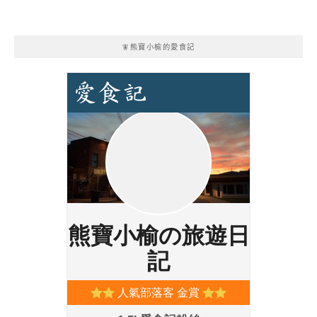
🧚熊寶小榆的愛食記