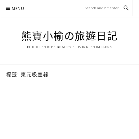
Skip
MENU
to
content
熊寶小榆の旅遊日記
FOODIE．TRIP．BEAUTY．LIVING ．TIMELESS
標籤:
東元吸塵器