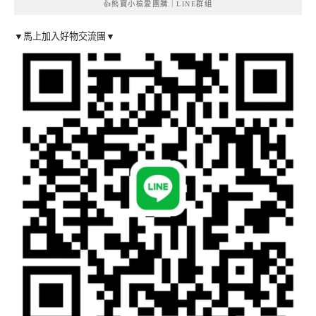
👍熊寶小榆愛團購｜LINE群組
▼馬上加入好物交流團▼