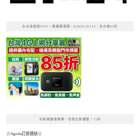
👍台灣租借WIFI｜專屬優惠碼｜KINGLIN724｜全方案85折
👍熊寶讀者推薦｜住宿訂房優惠｜75折
☆Agoda訂房連結☆