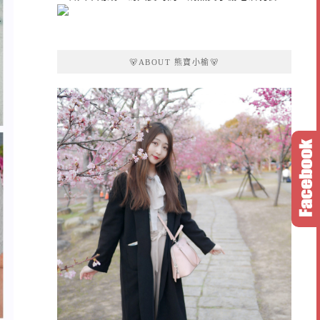
🐻ABOUT 熊寶小榆🐻