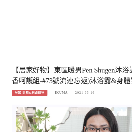
【居家好物】東區暖男Pen Shugen沐
香呵護組-#73號流連忘返)沐浴露&身
IKUMA
2021-03-16
居家-開箱&網路購物