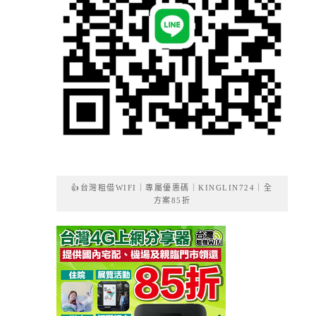
👍台灣租借WIFI｜專屬優惠碼｜KINGLIN724｜全
方案85折