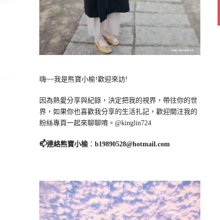
嗨~~我是熊寶小榆!歡迎來訪!
因為熱愛分享與紀錄，決定把我的視界，帶往你的世
界，如果你也喜歡我分享的生活扎記，歡迎關注我的
粉絲專頁一起來聊聊唷。@kinglin724
📫連絡熊寶小榆
：
b19890528@hotmail.com