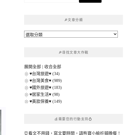
尋
關
鍵
🔎文章分類
字:
🔎
文
章
🔎尋找文章大作戰
分
類
展開全部
|
收合全部
♥台灣旅遊♥ (34)
♥台灣美食♥ (989)
♥國外旅遊♥ (183)
♥居家生活♥ (98)
♥美妝保養♥ (149)
💰需要您的行動支持💍
⏰看文不用錢，寫文要時間，請熊寶小榆吃頓晚餐！