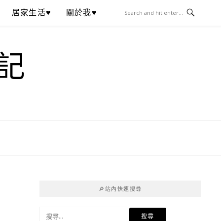
居家生活♥
關於我♥
記
🔎站內快速搜尋
搜