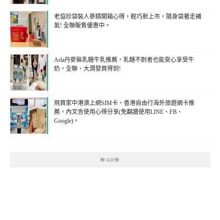
老協珍袋裝人蔘精開箱心得，輕巧新上市，隨身袋著走補
氣! 全聯販售優惠中。
Arla丹麥無乳糖牛乳推薦，乳糖不耐者也能安心享受牛
奶，全聯、大潤發買得到!
飛買家中港澳上網SIM卡，香港自由行海外旅遊網卡推
薦，內文含使用心得分享(免翻牆使用LINE、FB、
Google)。
🌺AD🌺