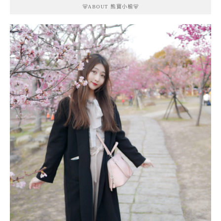
🐻ABOUT 熊寶小榆🐻