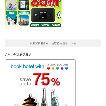
👍熊寶讀者推薦｜住宿訂房優惠｜75折
☆Agoda訂房連結☆