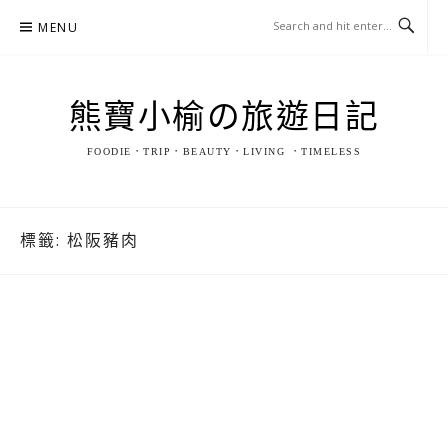
Skip
MENU
to
content
熊寶小榆の旅遊日記
FOODIE．TRIP．BEAUTY．LIVING ．TIMELESS
標籤:
松阪豬肉