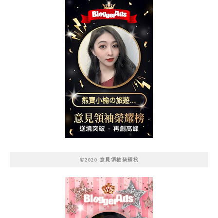
熊寶小榆の旅遊日
記
🧚2020 意見領袖榮耀榜