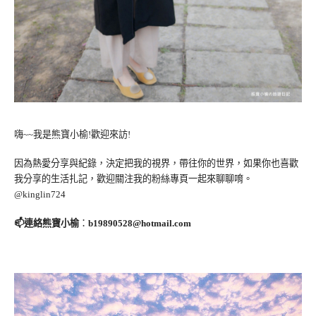
嗨~~我是熊寶小榆!歡迎來訪!
因為熱愛分享與紀錄，決定把我的視界，帶往你的世界，如果你也喜歡
我分享的生活扎記，歡迎關注我的粉絲專頁一起來聊聊唷。
@kinglin724
📫連絡熊寶小榆
：
b19890528@hotmail.com