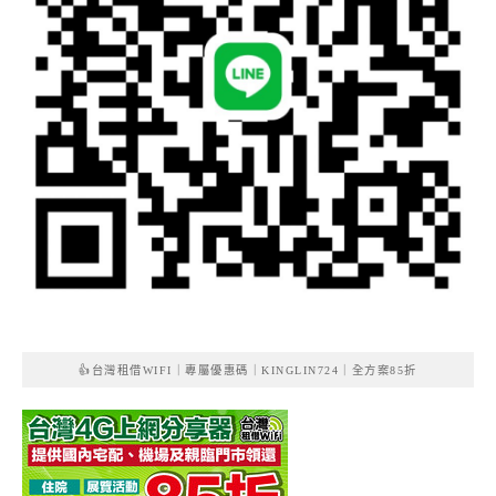
👍台灣租借WIFI｜專屬優惠碼｜KINGLIN724｜全方案85折