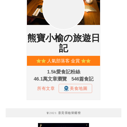
🧚2021 意見領袖榮耀榜