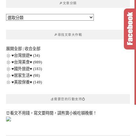
🔎文章分類
字:
🔎
文
章
🔎尋找文章大作戰
分
類
展開全部
|
收合全部
♥台灣旅遊♥ (34)
♥台灣美食♥ (989)
♥國外旅遊♥ (183)
♥居家生活♥ (98)
♥美妝保養♥ (149)
💰需要您的行動支持💍
⏰看文不用錢，寫文要時間，請熊寶小榆吃頓晚餐！