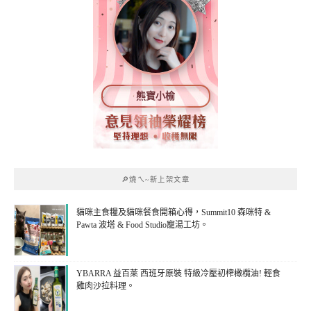
熊寶小榆
🔎燒ㄟ~新上架文章
貓咪主食糧及貓咪餐食開箱心得，Summit10 森咪特 &
Pawta 波塔 & Food Studio寵湯工坊。
YBARRA 益百萊 西班牙原裝 特級冷壓初榨橄欖油! 輕食
雞肉沙拉料理。