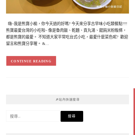
嗨~我是熊寶小榆，你今天過的好嗎? 今天來分享古早味小吃類餐點!!!!
熊寶最愛台灣的小吃啦~ 像是魯肉飯、乾麵、貢丸湯、餛飩米粉粄條，
都是熊寶的最愛。 不知道大家平常吃台式小吃，最愛什麼菜色呢? 歡迎
留言和熊寶分享喔。 &…
CONTINUE READING
🔎站內快速搜尋
搜
尋
關
鍵