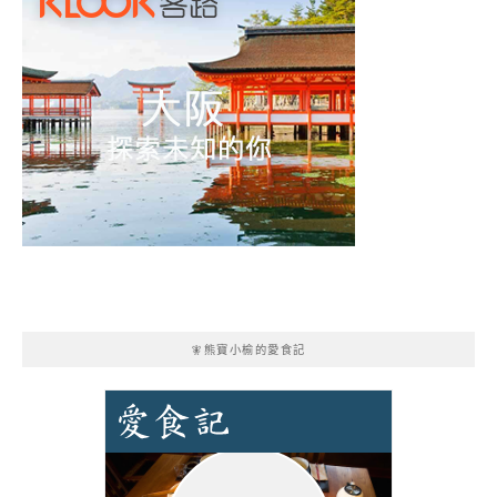
🧚熊寶小榆的愛食記