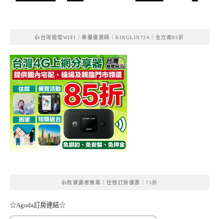
👍台灣租借WIFI｜專屬優惠碼｜KINGLIN724｜全方案85折
👍熊寶讀者推薦｜住宿訂房優惠｜75折
☆Agoda訂房連結☆