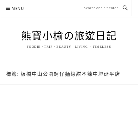
Skip
MENU
to
content
熊寶小榆の旅遊日記
FOODIE．TRIP．BEAUTY．LIVING ．TIMELESS
標籤:
板橋中山公園蚵仔麵線甜不辣中壢延平店