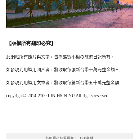
【版權所有翻印必究】
此網站所有照片與文字，皆為熊寶小榆の旅遊日記所有。
如發現到用盜用圖片者，將收取每張新台幣十萬元整金額。
如發現到用盜用文章者，將收取每篇新台幣五十萬元整金額。
copyright© 2014-2100 LIN-HSIN-YU All rights reserved。
👍熊寶小榆愛團購｜LINE群組