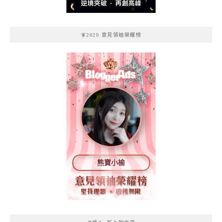
🧚2020 意見領袖榮耀榜
熊寶小榆