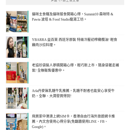
🔎燒ㄟ~新上架文章
貓咪主食糧及貓咪餐食開箱心得，Summit10 森咪特 &
Pawta 波塔 & Food Studio寵湯工坊。
YBARRA 益百萊 西班牙原裝 特級冷壓初榨橄欖油! 輕食
雞肉沙拉料理。
老協珍袋裝人蔘精開箱心得，輕巧新上市，隨身袋著走補
氣! 全聯販售優惠中。
Arla丹麥無乳糖牛乳推薦，乳糖不耐者也能安心享受牛
奶，全聯、大潤發買得到!
飛買家中港澳上網SIM卡，香港自由行海外旅遊網卡推
薦，內文含使用心得分享(免翻牆使用LINE、FB、
Google)。