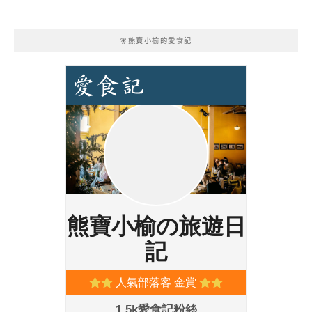
🧚熊寶小榆的愛食記