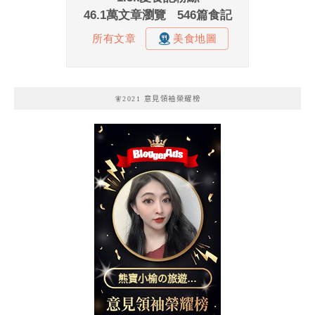
🧚2021 意見領袖榮耀榜
熊寶小榆の旅遊日
記