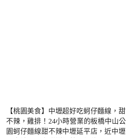
【桃園美食】中壢超好吃蚵仔麵線，甜
不辣，雞排！24小時營業的板橋中山公
園蚵仔麵線甜不辣中壢延平店，近中壢