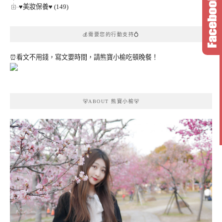
♥美妝保養♥ (149)
💰需要您的行動支持💍
⏰看文不用錢，寫文要時間，請熊寶小榆吃頓晚餐！
🐻ABOUT 熊寶小榆🐻