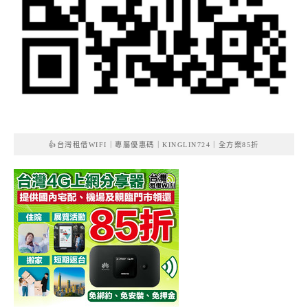
👍台灣租借WIFI｜專屬優惠碼｜KINGLIN724｜全方案85折