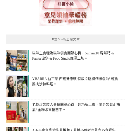
熊寶小榆
🔎燒ㄟ~新上架文章
貓咪主食糧及貓咪餐食開箱心得，Summit10 森咪特 &
Pawta 波塔 & Food Studio寵湯工坊。
YBARRA 益百萊 西班牙原裝 特級冷壓初榨橄欖油! 輕食
雞肉沙拉料理。
老協珍袋裝人蔘精開箱心得，輕巧新上市，隨身袋著走補
氣! 全聯販售優惠中。
Arla丹麥無乳糖牛乳推薦，乳糖不耐者也能安心享受牛