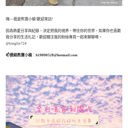
嗨~~我是熊寶小榆!歡迎來訪!
因為熱愛分享與紀錄，決定把我的視界，帶往你的世界，如果你也喜歡
我分享的生活扎記，歡迎關注我的粉絲專頁一起來聊聊唷。
@kinglin724
📫連絡熊寶小榆
：
b19890528@hotmail.com