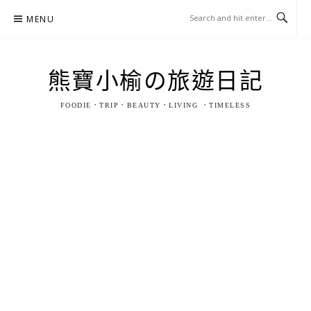
Skip
MENU
to
content
熊寶小榆の旅遊日記
FOODIE．TRIP．BEAUTY．LIVING ．TIMELESS