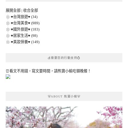
類
展開全部
|
收合全部
♥台灣旅遊♥ (34)
♥台灣美食♥ (989)
♥國外旅遊♥ (183)
♥居家生活♥ (98)
♥美妝保養♥ (149)
💰需要您的行動支持💍
⏰看文不用錢，寫文要時間，請熊寶小榆吃頓晚餐！
🐻ABOUT 熊寶小榆🐻