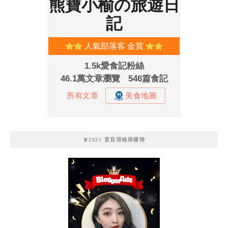
🧚2021 意見領袖榮耀榜