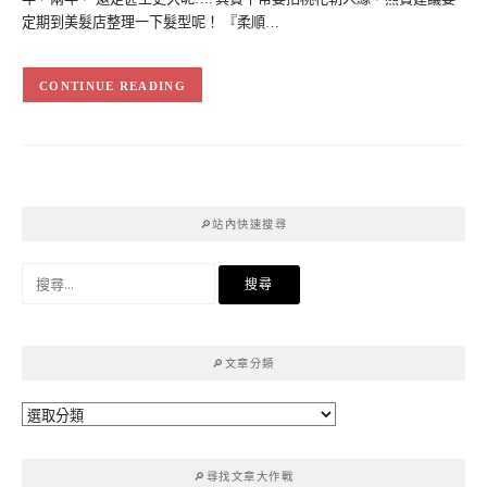
定期到美髮店整理一下髮型呢！ 『柔順…
CONTINUE READING
🔎站內快速搜尋
搜
尋
關
鍵
🔎文章分類
字:
🔎
文
章
🔎尋找文章大作戰
分