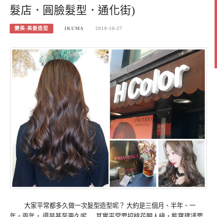
髮店．圓臉髮型．通化街)
變美-美髮造型
IKUMA
2019-10-27
大家平常都多久做一次髮型造型呢？ 大約是三個月、半年、一
年，兩年， 還是甚至更久呢…. 其實平常要招桃花朝人緣，熊寶建議要