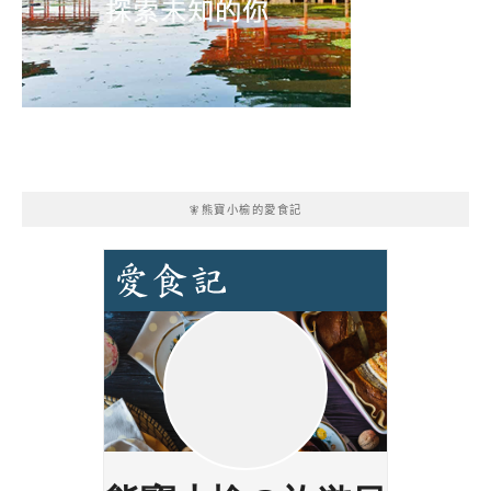
🧚熊寶小榆的愛食記