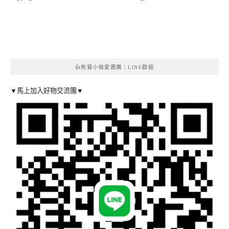
👍熊寶小榆愛團購｜LINE群組
▼馬上加入好物交流團▼