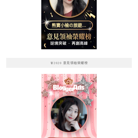
熊寶小榆の旅遊日
記
🧚2020 意見領袖榮耀榜