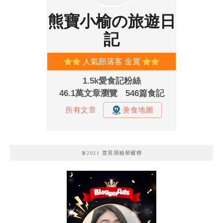
🧚2021 意見領袖榮耀榜