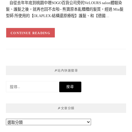
自從去年年底到桃園中壢SOGO百貨公司旁的VeLOURS salon體驗染
髮、護髮之後，就再也回不去啦~ 熊寶原本亂糟糟的髮質，經過 Mia髮
型師 所使用的【OLAPLEX-結構還原療程】護髮、和【德國…
CONTINUE READING
🔎站內快速搜尋
搜
尋
關
鍵
🔎文章分類
字:
🔎
文