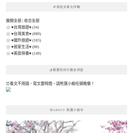
章
🔎尋找文章大作戰
分
類
展開全部
|
收合全部
♥台灣旅遊♥ (34)
♥台灣美食♥ (989)
♥國外旅遊♥ (183)
♥居家生活♥ (98)
♥美妝保養♥ (149)
💰需要您的行動支持💍
⏰看文不用錢，寫文要時間，請熊寶小榆吃頓晚餐！
🐻ABOUT 熊寶小榆🐻