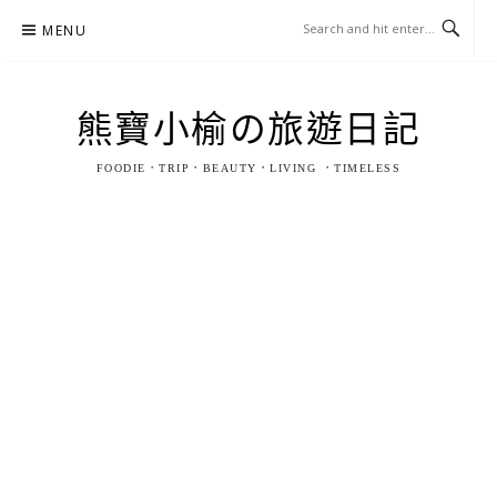
Skip
MENU
to
content
熊寶小榆の旅遊日記
FOODIE．TRIP．BEAUTY．LIVING ．TIMELESS