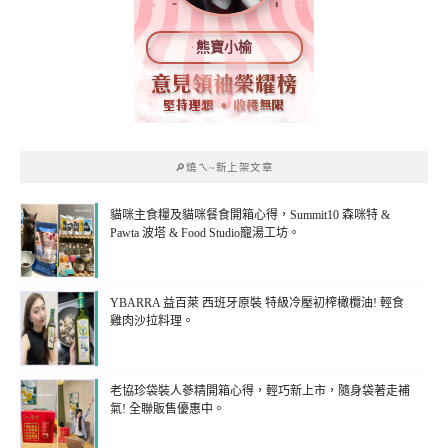
熊寶小榆
🔎燒ㄟ~新上架文章
貓咪主食糧及貓咪餐食開箱心得，Summit10 森咪特 &
Pawta 波塔 & Food Studio寵湯工坊。
YBARRA 益百萊 西班牙原裝 特級冷壓初榨橄欖油! 輕食
雞肉沙拉料理。
老協珍袋裝人蔘精開箱心得，輕巧新上市，隨身袋著走補
氣! 全聯販售優惠中。