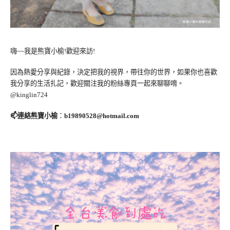
嗨~~我是熊寶小榆!歡迎來訪!
因為熱愛分享與紀錄，決定把我的視界，帶往你的世界，如果你也喜歡
我分享的生活扎記，歡迎關注我的粉絲專頁一起來聊聊唷。
@kinglin724
📫連絡熊寶小榆
：
b19890528@hotmail.com