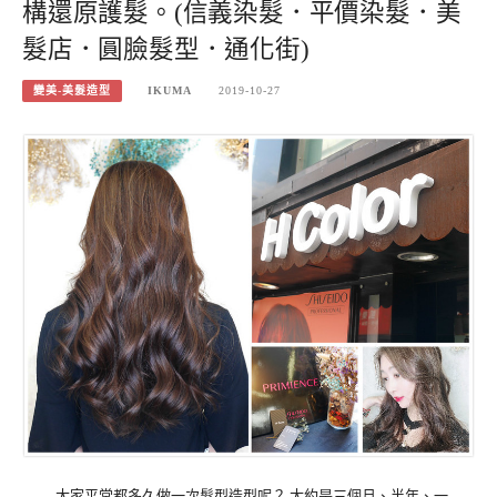
構還原護髮。(信義染髮．平價染髮．美
髮店．圓臉髮型．通化街)
變美-美髮造型
IKUMA
2019-10-27
大家平常都多久做一次髮型造型呢？ 大約是三個月、半年、一