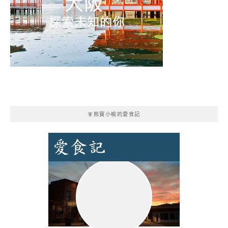
🧚熊寶小榆的愛食記