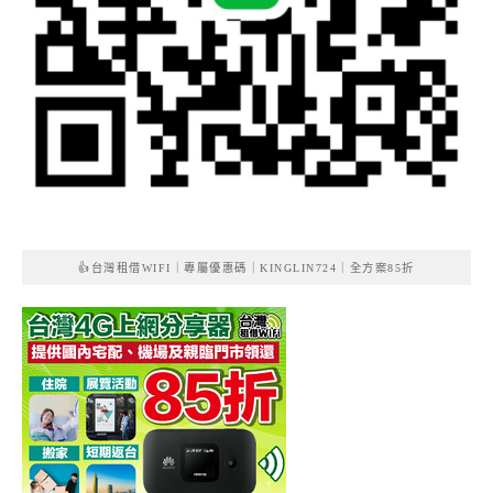
👍台灣租借WIFI｜專屬優惠碼｜KINGLIN724｜全方案85折