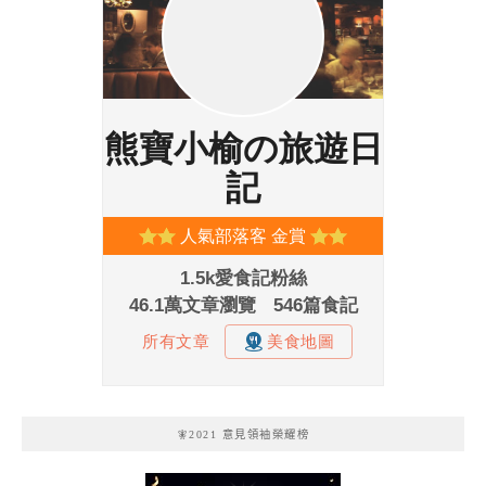
🧚2021 意見領袖榮耀榜