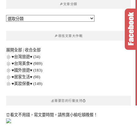
🔎文章分類
字:
🔎
文
章
🔎尋找文章大作戰
分
類
展開全部
|
收合全部
♥台灣旅遊♥ (34)
♥台灣美食♥ (989)
♥國外旅遊♥ (183)
♥居家生活♥ (98)
♥美妝保養♥ (149)
💰需要您的行動支持💍
⏰看文不用錢，寫文要時間，請熊寶小榆吃頓晚餐！