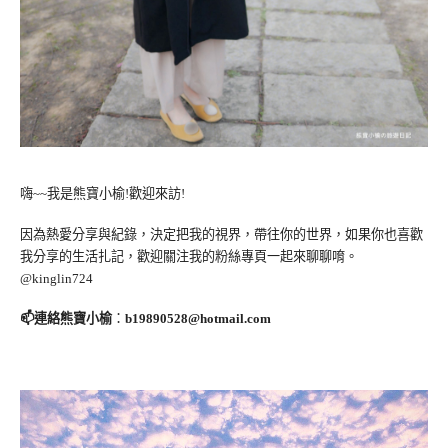
嗨~~我是熊寶小榆!歡迎來訪!
因為熱愛分享與紀錄，決定把我的視界，帶往你的世界，如果你也喜歡
我分享的生活扎記，歡迎關注我的粉絲專頁一起來聊聊唷。
@kinglin724
📫連絡熊寶小榆
：
b19890528@hotmail.com