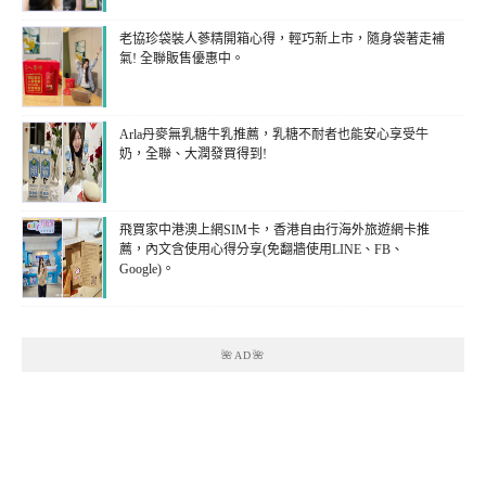
老協珍袋裝人蔘精開箱心得，輕巧新上市，隨身袋著走補
氣! 全聯販售優惠中。
Arla丹麥無乳糖牛乳推薦，乳糖不耐者也能安心享受牛
奶，全聯、大潤發買得到!
飛買家中港澳上網SIM卡，香港自由行海外旅遊網卡推
薦，內文含使用心得分享(免翻牆使用LINE、FB、
Google)。
🌺AD🌺