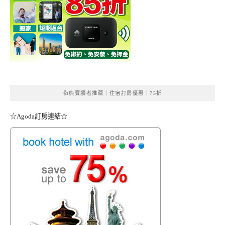
👍熊寶讀者推薦｜住宿訂房優惠｜75折
☆Agoda訂房連結☆