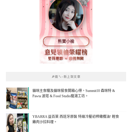
熊寶小榆
🔎燒ㄟ~新上架文章
貓咪主食糧及貓咪餐食開箱心得，Summit10 森咪特 &
Pawta 波塔 & Food Studio寵湯工坊。
YBARRA 益百萊 西班牙原裝 特級冷壓初榨橄欖油! 輕食
雞肉沙拉料理。