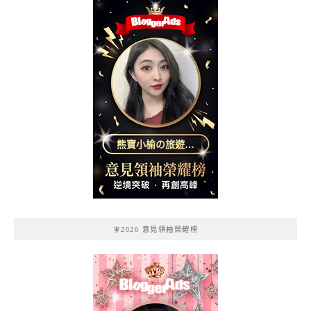
熊寶小榆の旅遊日
記
🧚2020 意見領袖榮耀榜