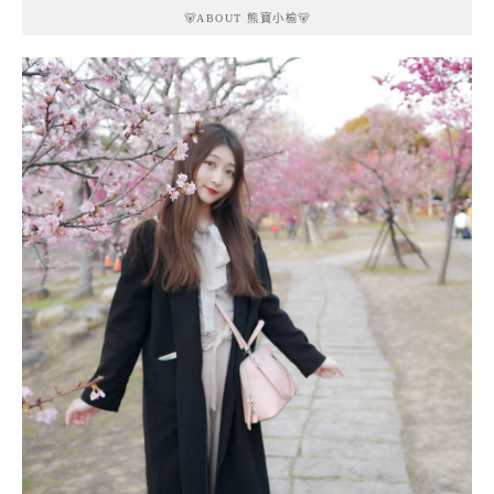
🐻ABOUT 熊寶小榆🐻