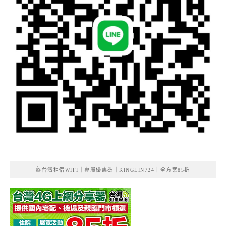
👍台灣租借WIFI｜專屬優惠碼｜KINGLIN724｜全方案85折