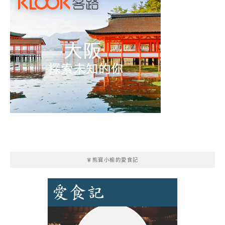
🧚熊寶小榆的愛食記