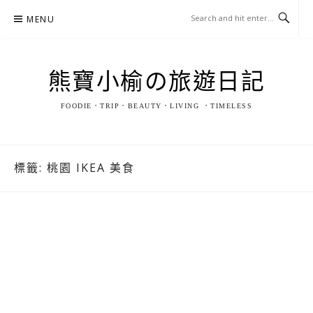
Skip
MENU
to
content
熊寶小榆の旅遊日記
FOODIE．TRIP．BEAUTY．LIVING ．TIMELESS
標籤:
桃園 IKEA 美食