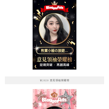
熊寶小榆の旅遊日
記
🧚2020 意見領袖榮耀榜