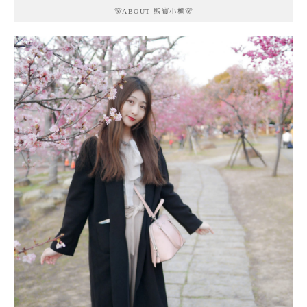
🐻ABOUT 熊寶小榆🐻