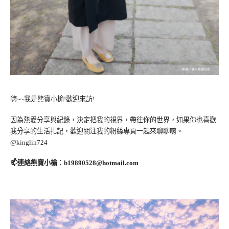
嗨~~我是熊寶小榆!歡迎來訪!
因為熱愛分享與紀錄，決定把我的視界，帶往你的世界，如果你也喜歡
我分享的生活扎記，歡迎關注我的粉絲專頁一起來聊聊唷。
@kinglin724
📫連絡熊寶小榆
：
b19890528@hotmail.com