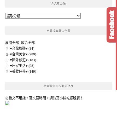
🔎文章分類
字:
🔎
文
章
🔎尋找文章大作戰
分
類
展開全部
|
收合全部
♥台灣旅遊♥ (34)
♥台灣美食♥ (989)
♥國外旅遊♥ (183)
♥居家生活♥ (98)
♥美妝保養♥ (149)
💰需要您的行動支持💍
⏰看文不用錢，寫文要時間，請熊寶小榆吃頓晚餐！