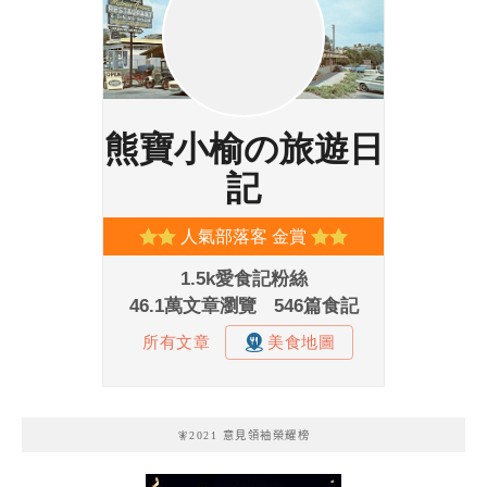
🧚2021 意見領袖榮耀榜