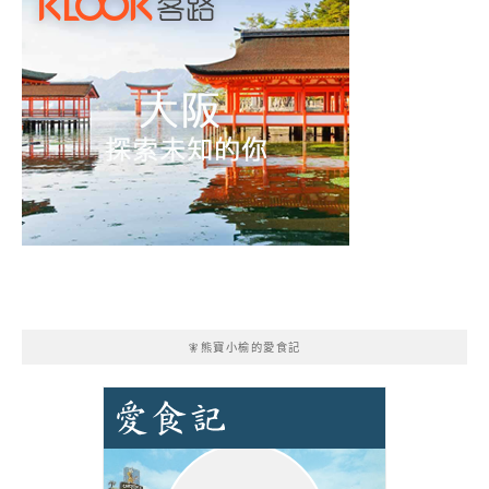
🧚熊寶小榆的愛食記