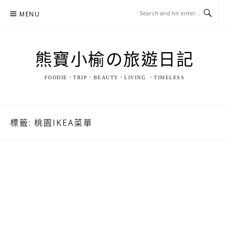
Skip
MENU
to
content
熊寶小榆の旅遊日記
FOODIE．TRIP．BEAUTY．LIVING ．TIMELESS
標籤:
桃園IKEA菜單