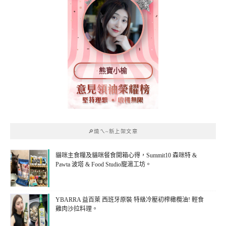
熊寶小榆
🔎燒ㄟ~新上架文章
貓咪主食糧及貓咪餐食開箱心得，Summit10 森咪特 &
Pawta 波塔 & Food Studio寵湯工坊。
YBARRA 益百萊 西班牙原裝 特級冷壓初榨橄欖油! 輕食
雞肉沙拉料理。