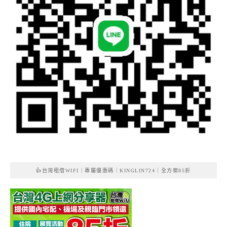
👍台灣租借WIFI｜專屬優惠碼｜KINGLIN724｜全方案85折