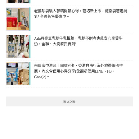
老協珍袋裝人蔘精開箱心得，輕巧新上市，隨身袋著走補
氣! 全聯販售優惠中。
Arla丹麥無乳糖牛乳推薦，乳糖不耐者也能安心享受牛
奶，全聯、大潤發買得到!
飛買家中港澳上網SIM卡，香港自由行海外旅遊網卡推
薦，內文含使用心得分享(免翻牆使用LINE、FB、
Google)。
🌺AD🌺