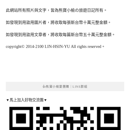
此網站所有照片與文字，皆為熊寶小榆の旅遊日記所有。
如發現到用盜用圖片者，將收取每張新台幣十萬元整金額。
如發現到用盜用文章者，將收取每篇新台幣五十萬元整金額。
copyright© 2014-2100 LIN-HSIN-YU All rights reserved。
👍熊寶小榆愛團購｜LINE群組
▼馬上加入好物交流團▼