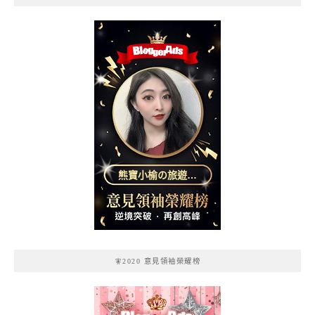
熊寶小榆の旅遊日
記
🧚2020 意見領袖榮耀榜