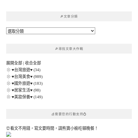
關
鍵
🔎文章分類
字:
🔎
文
章
🔎尋找文章大作戰
分
類
展開全部
|
收合全部
♥台灣旅遊♥ (34)
♥台灣美食♥ (989)
♥國外旅遊♥ (183)
♥居家生活♥ (98)
♥美妝保養♥ (149)
💰需要您的行動支持💍
⏰看文不用錢，寫文要時間，請熊寶小榆吃頓晚餐！