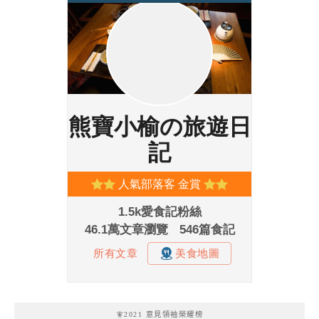
🧚2021 意見領袖榮耀榜