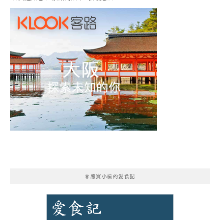
🧚熊寶小榆的愛食記