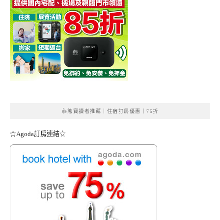
👍熊寶讀者推薦｜住宿訂房優惠｜75折
☆Agoda訂房連結☆