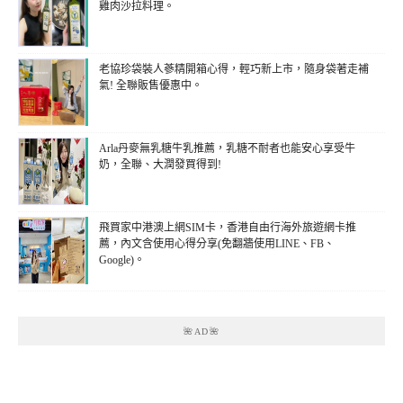
雞肉沙拉料理。
老協珍袋裝人蔘精開箱心得，輕巧新上市，隨身袋著走補
氣! 全聯販售優惠中。
Arla丹麥無乳糖牛乳推薦，乳糖不耐者也能安心享受牛
奶，全聯、大潤發買得到!
飛買家中港澳上網SIM卡，香港自由行海外旅遊網卡推
薦，內文含使用心得分享(免翻牆使用LINE、FB、
Google)。
🌺AD🌺