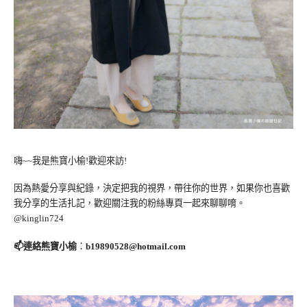
嗨~~我是熊寶小榆!歡迎來訪!
因為熱愛分享與紀錄，決定把我的視界，帶往你的世界，如果你也喜歡
我分享的生活扎記，歡迎關注我的粉絲專頁一起來聊聊唷。
@kinglin724
📫連絡熊寶小榆
：
b19890528@hotmail.com