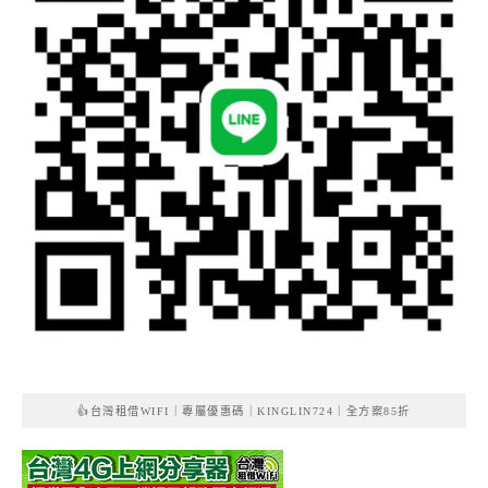
👍台灣租借WIFI｜專屬優惠碼｜KINGLIN724｜全方案85折