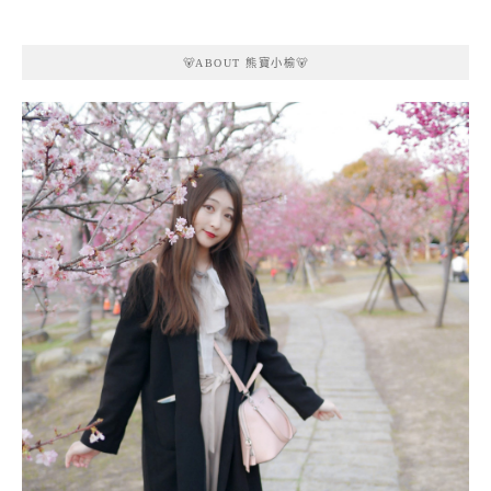
🐻ABOUT 熊寶小榆🐻