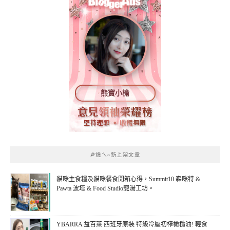
熊寶小榆
🔎燒ㄟ~新上架文章
貓咪主食糧及貓咪餐食開箱心得，Summit10 森咪特 &
Pawta 波塔 & Food Studio寵湯工坊。
YBARRA 益百萊 西班牙原裝 特級冷壓初榨橄欖油! 輕食