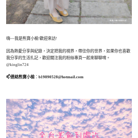
嗨~~我是熊寶小榆!歡迎來訪!
因為熱愛分享與紀錄，決定把我的視界，帶往你的世界，如果你也喜歡
我分享的生活扎記，歡迎關注我的粉絲專頁一起來聊聊唷。
@kinglin724
📫連絡熊寶小榆
：
b19890528@hotmail.com