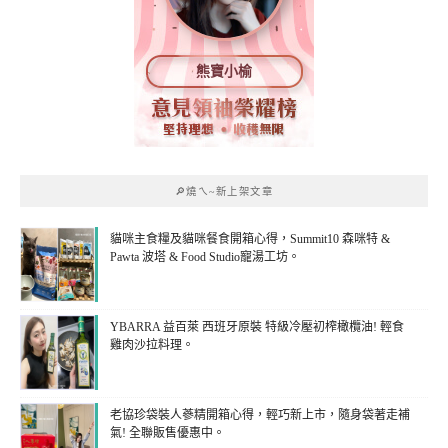
熊寶小榆
🔎燒ㄟ~新上架文章
貓咪主食糧及貓咪餐食開箱心得，Summit10 森咪特 &
Pawta 波塔 & Food Studio寵湯工坊。
YBARRA 益百萊 西班牙原裝 特級冷壓初榨橄欖油! 輕食
雞肉沙拉料理。
老協珍袋裝人蔘精開箱心得，輕巧新上市，隨身袋著走補
氣! 全聯販售優惠中。