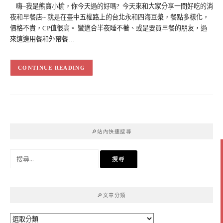
嗨~我是熊寶小榆，你今天過的好嗎? 今天來和大家分享一間好吃的消
夜和早餐店~ 就是在臺中五權路上的台北永和四海豆漿，餐點多樣化，
價格不貴，CP值很高。 蠻適合半夜睡不著、或是要買早餐的朋友，過
來這邊用餐和外帶餐…
CONTINUE READING
🔎站內快速搜尋
搜
尋
關
鍵
🔎文章分類
字:
🔎