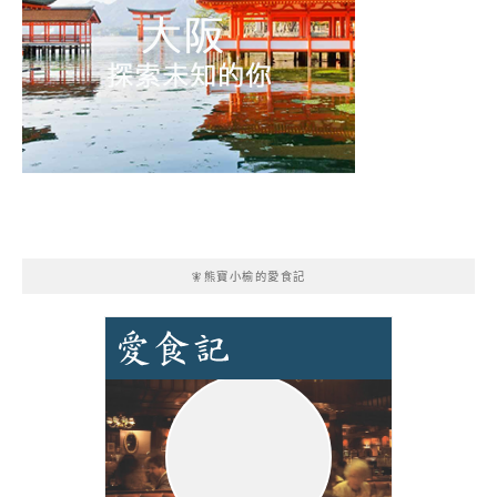
🧚熊寶小榆的愛食記