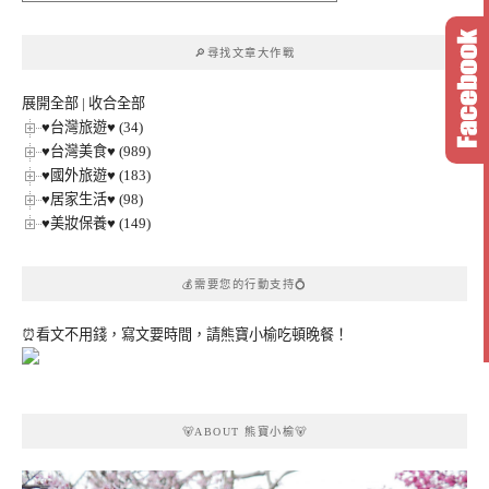
文
章
🔎尋找文章大作戰
分
類
展開全部
|
收合全部
♥台灣旅遊♥ (34)
♥台灣美食♥ (989)
♥國外旅遊♥ (183)
♥居家生活♥ (98)
♥美妝保養♥ (149)
💰需要您的行動支持💍
⏰看文不用錢，寫文要時間，請熊寶小榆吃頓晚餐！
🐻ABOUT 熊寶小榆🐻