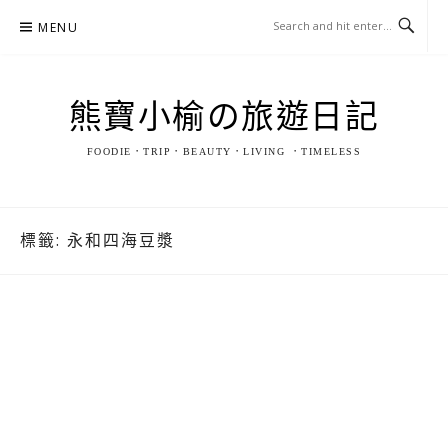
Skip
MENU
to
content
熊寶小榆の旅遊日記
FOODIE．TRIP．BEAUTY．LIVING ．TIMELESS
標籤:
永和四海豆漿