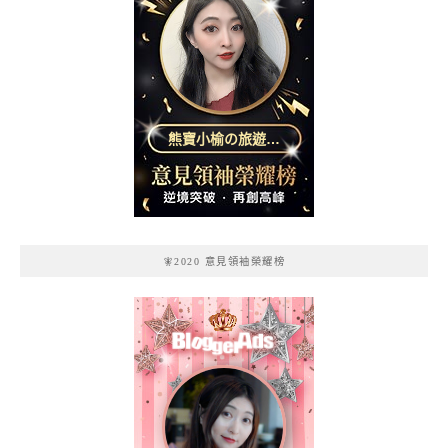
熊寶小榆の旅遊日
記
🧚2020 意見領袖榮耀榜