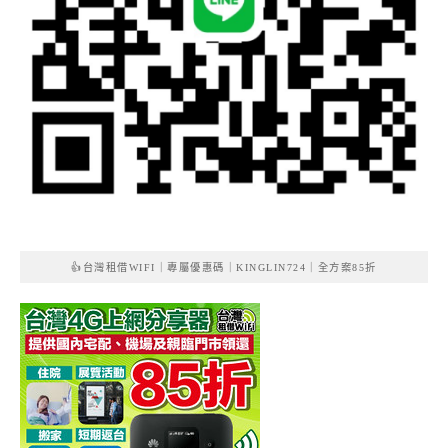
👍台灣租借WIFI｜專屬優惠碼｜KINGLIN724｜全方案85折