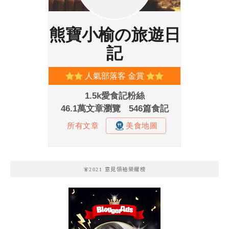
🧚2021 意見領袖榮耀榜