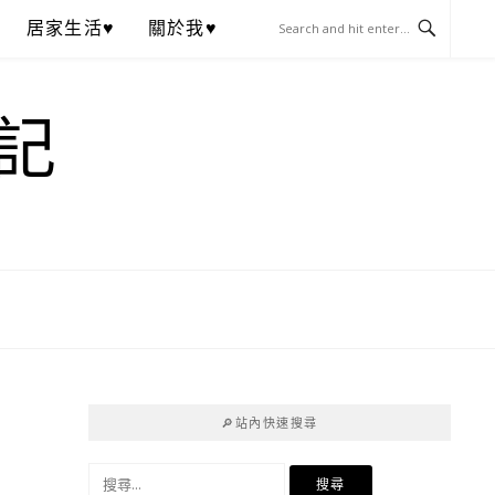
居家生活♥
關於我♥
記
🔎站內快速搜尋
搜