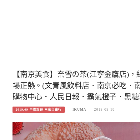
【南京美食】奈雪の茶(江寧金鷹店)
場正熱。(文青風飲料店．南京必吃．
購物中心．人民日報．霸氣橙子．黑糖
IKUMA
2019-09-18
2019.09 中國旅遊-南京自由行