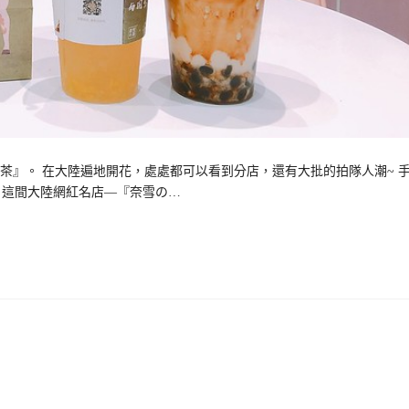
』。 在大陸遍地開花，處處都可以看到分店，還有大批的拍隊人潮~ 
 這間大陸網紅名店—『奈雪の…