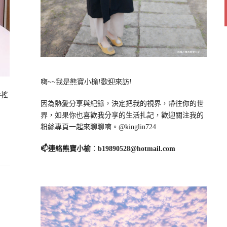
嗨~~我是熊寶小榆!歡迎來訪!
手搖
因為熱愛分享與紀錄，決定把我的視界，帶往你的世
界，如果你也喜歡我分享的生活扎記，歡迎關注我的
粉絲專頁一起來聊聊唷。@kinglin724
📫連絡熊寶小榆
：
b19890528@hotmail.com