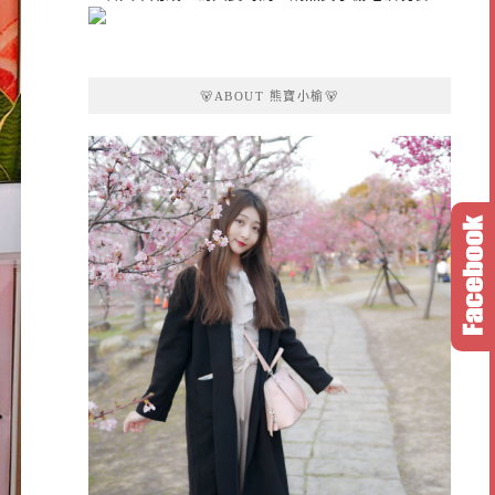
🐻ABOUT 熊寶小榆🐻