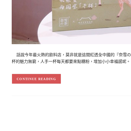
話說今年最火熱的飲料店，莫非就是這間紅透全中國的『奈雪の茶
杯的魅力無窮，人手一杯每天都要來點糖粉，增加小小幸福感呢。
CONTINUE READING