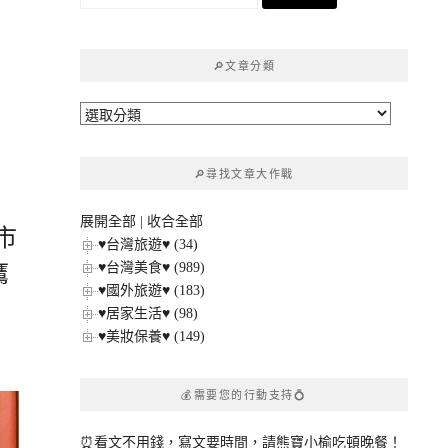
尋
關
鍵
🔎文章分類
字:
🔎
文
章
🔎尋找文章大作戰
分
類
展開全部
|
收合全部
市
♥台灣旅遊♥ (34)
♥台灣美食♥ (989)
鷹
♥國外旅遊♥ (183)
♥居家生活♥ (98)
♥美妝保養♥ (149)
💰需要您的行動支持💍
⏰看文不用錢，寫文要時間，請熊寶小榆吃頓晚餐！