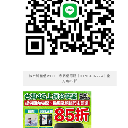
👍台灣租借WIFI｜專屬優惠碼｜KINGLIN724｜全
方案85折