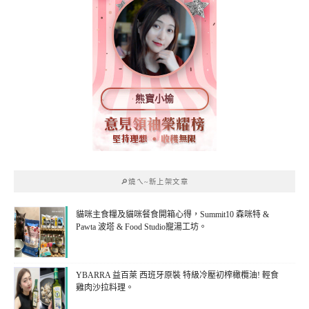
熊寶小榆
🔎燒ㄟ~新上架文章
貓咪主食糧及貓咪餐食開箱心得，Summit10 森咪特 &
Pawta 波塔 & Food Studio寵湯工坊。
YBARRA 益百萊 西班牙原裝 特級冷壓初榨橄欖油! 輕食
雞肉沙拉料理。