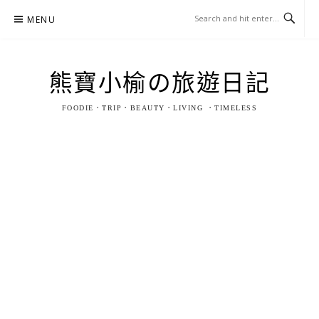
Skip
MENU
to
content
熊寶小榆の旅遊日記
FOODIE．TRIP．BEAUTY．LIVING ．TIMELESS