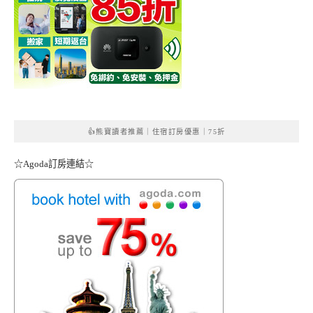
👍熊寶讀者推薦｜住宿訂房優惠｜75折
☆Agoda訂房連結☆