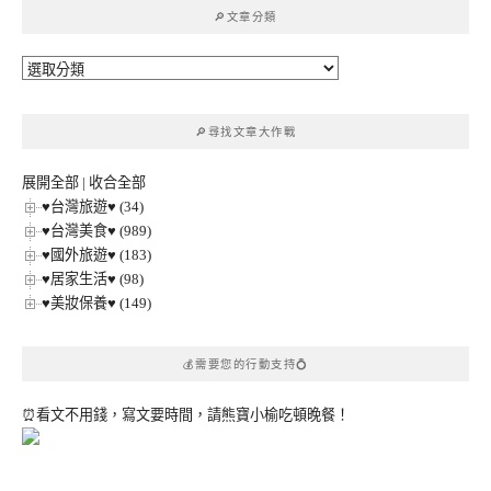
🔎文章分類
字:
🔎
文
章
🔎尋找文章大作戰
分
類
展開全部
|
收合全部
♥台灣旅遊♥ (34)
♥台灣美食♥ (989)
♥國外旅遊♥ (183)
♥居家生活♥ (98)
♥美妝保養♥ (149)
💰需要您的行動支持💍
⏰看文不用錢，寫文要時間，請熊寶小榆吃頓晚餐！