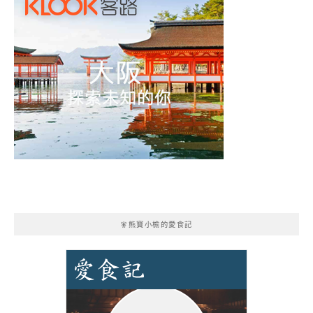
🧚熊寶小榆的愛食記