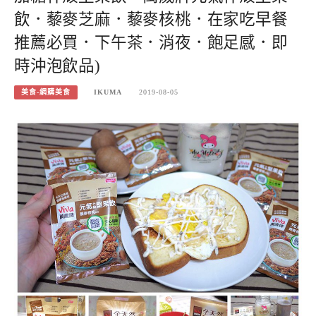
飲．藜麥芝麻．藜麥核桃．在家吃早餐
推薦必買．下午茶．消夜．飽足感．即
時沖泡飲品)
美食-網購美食
IKUMA
2019-08-05