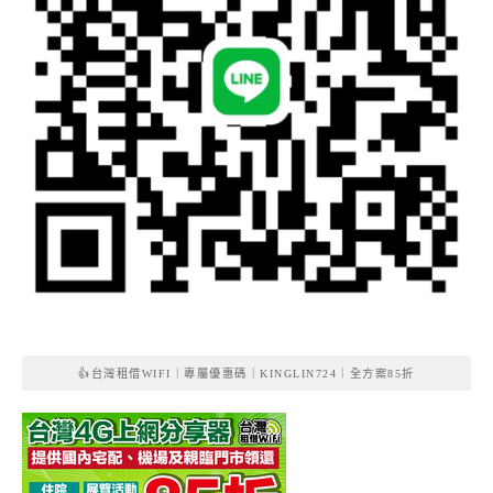
👍台灣租借WIFI｜專屬優惠碼｜KINGLIN724｜全方案85折