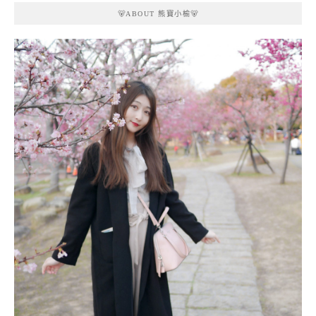
🐻ABOUT 熊寶小榆🐻