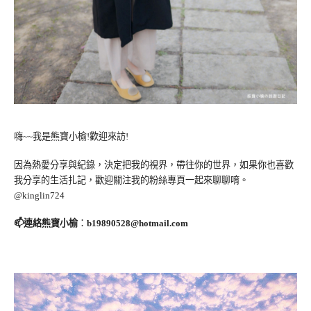
嗨~~我是熊寶小榆!歡迎來訪!
因為熱愛分享與紀錄，決定把我的視界，帶往你的世界，如果你也喜歡
我分享的生活扎記，歡迎關注我的粉絲專頁一起來聊聊唷。
@kinglin724
📫連絡熊寶小榆
：
b19890528@hotmail.com