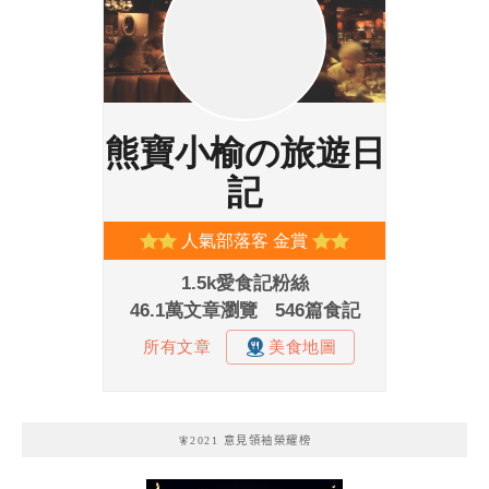
🧚2021 意見領袖榮耀榜