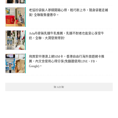
老協珍袋裝人蔘精開箱心得，輕巧新上市，隨身袋著走補
氣! 全聯販售優惠中。
Arla丹麥無乳糖牛乳推薦，乳糖不耐者也能安心享受牛
奶，全聯、大潤發買得到!
飛買家中港澳上網SIM卡，香港自由行海外旅遊網卡推
薦，內文含使用心得分享(免翻牆使用LINE、FB、
Google)。
🌺AD🌺