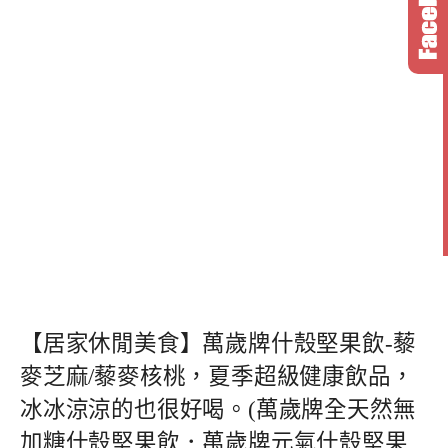
【居家休閒美食】萬歲牌什殼堅果飲-藜
麥芝麻/藜麥核桃，夏季超級健康飲品，
冰冰涼涼的也很好喝。(萬歲牌全天然無
加糖什殼堅果飲．萬歲牌元氣什殼堅果