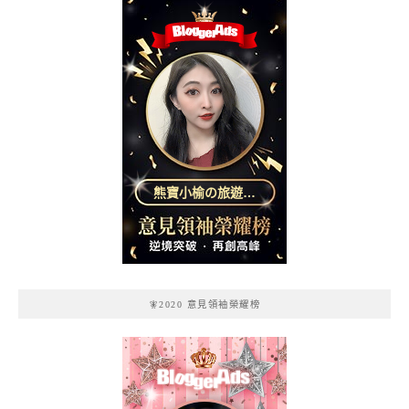
熊寶小榆の旅遊日
記
🧚2020 意見領袖榮耀榜