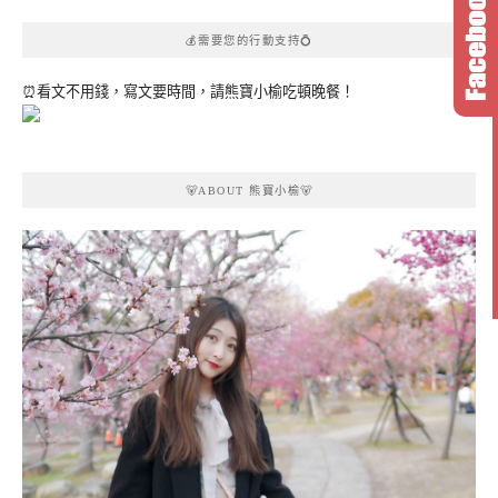
💰需要您的行動支持💍
⏰看文不用錢，寫文要時間，請熊寶小榆吃頓晚餐！
🐻ABOUT 熊寶小榆🐻