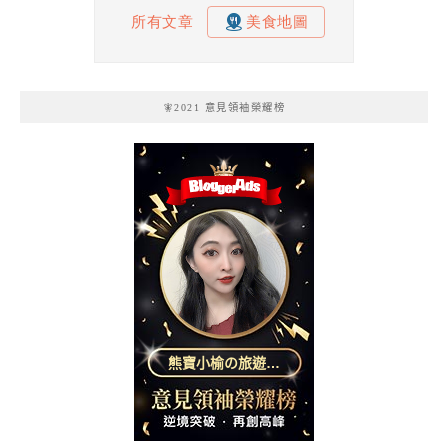
🧚2021 意見領袖榮耀榜
熊寶小榆の旅遊日
記