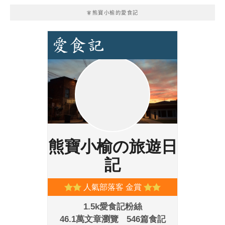
🧚熊寶小榆的愛食記