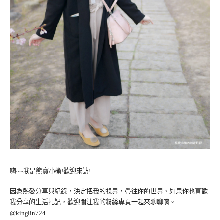
嗨~~我是熊寶小榆!歡迎來訪!
因為熱愛分享與紀錄，決定把我的視界，帶往你的世界，如果你也喜歡
我分享的生活扎記，歡迎關注我的粉絲專頁一起來聊聊唷。
@kinglin724