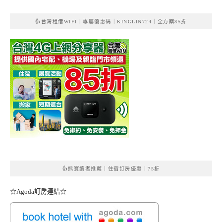
👍台灣租借WIFI｜專屬優惠碼｜KINGLIN724｜全方案85折
👍熊寶讀者推薦｜住宿訂房優惠｜75折
☆Agoda訂房連結☆