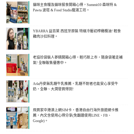
貓咪主食糧及貓咪餐食開箱心得，Summit10 森咪特 &
Pawta 波塔 & Food Studio寵湯工坊。
YBARRA 益百萊 西班牙原裝 特級冷壓初榨橄欖油! 輕食
雞肉沙拉料理。
老協珍袋裝人蔘精開箱心得，輕巧新上市，隨身袋著走補
氣! 全聯販售優惠中。
Arla丹麥無乳糖牛乳推薦，乳糖不耐者也能安心享受牛
奶，全聯、大潤發買得到!
飛買家中港澳上網SIM卡，香港自由行海外旅遊網卡推
薦，內文含使用心得分享(免翻牆使用LINE、FB、
Google)。