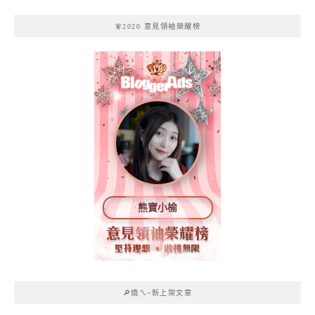
🧚2020 意見領袖榮耀榜
熊寶小榆
🔎燒ㄟ~新上架文章