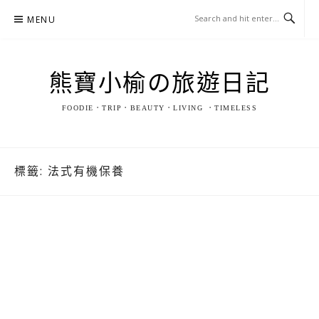
Skip
MENU
to
content
熊寶小榆の旅遊日記
FOODIE．TRIP．BEAUTY．LIVING ．TIMELESS
標籤:
法式有機保養