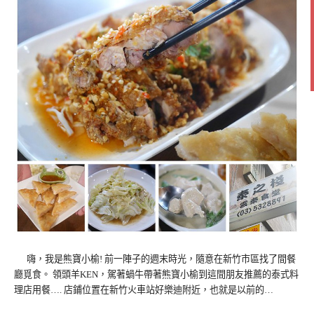
嗨，我是熊寶小榆! 前一陣子的週末時光，隨意在新竹市區找了間餐
廳覓食。 領頭羊KEN，駕著蝸牛帶著熊寶小榆到這間朋友推薦的泰式料
理店用餐…. 店鋪位置在新竹火車站好樂迪附近，也就是以前的…