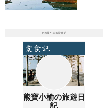
🧚熊寶小榆的愛食記