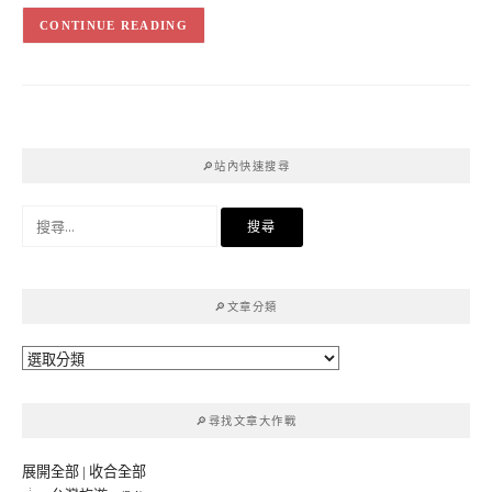
CONTINUE READING
🔎站內快速搜尋
搜
尋
關
鍵
🔎文章分類
字:
🔎
文
章
🔎尋找文章大作戰
分
類
展開全部
|
收合全部