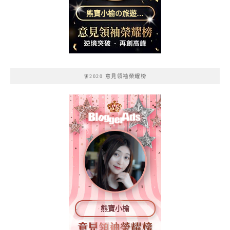
熊寶小榆の旅遊日
記
🧚2020 意見領袖榮耀榜
熊寶小榆