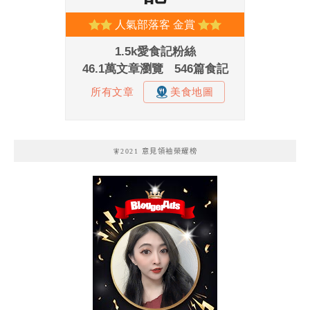
🧚2021 意見領袖榮耀榜