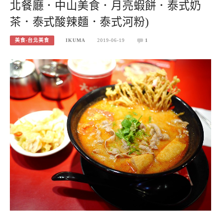
北餐廳．中山美食．月亮蝦餅．泰式奶
茶．泰式酸辣麵．泰式河粉)
美食-台北美食
IKUMA
2019-06-19
1