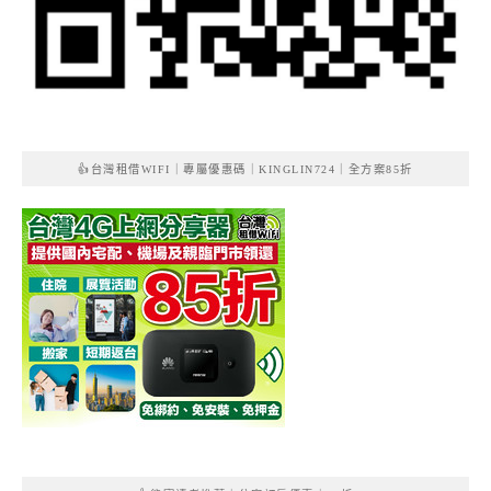
👍台灣租借WIFI｜專屬優惠碼｜KINGLIN724｜全方案85折