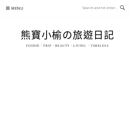
Skip
MENU
to
content
熊寶小榆の旅遊日記
FOODIE．TRIP．BEAUTY．LIVING ．TIMELESS