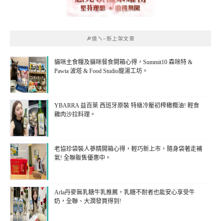
🔎燒ㄟ~新上架文章
貓咪主食糧及貓咪餐食開箱心得，Summit10 森咪特 &
Pawta 波塔 & Food Studio寵湯工坊。
YBARRA 益百萊 西班牙原裝 特級冷壓初榨橄欖油! 輕食
雞肉沙拉料理。
老協珍袋裝人蔘精開箱心得，輕巧新上市，隨身袋著走補
氣! 全聯販售優惠中。
Arla丹麥無乳糖牛乳推薦，乳糖不耐者也能安心享受牛
奶，全聯、大潤發買得到!