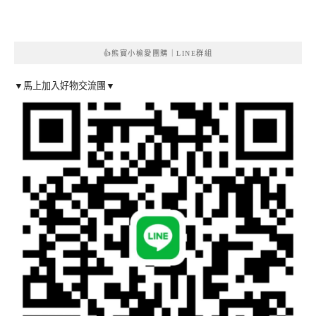
👍熊寶小榆愛團購｜LINE群組
▼馬上加入好物交流團▼