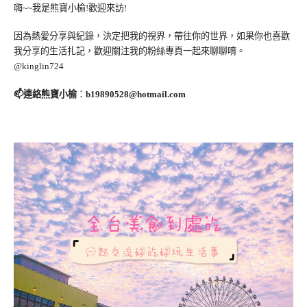
嗨~~我是熊寶小榆!歡迎來訪!
因為熱愛分享與紀錄，決定把我的視界，帶往你的世界，如果你也喜歡
我分享的生活扎記，歡迎關注我的粉絲專頁一起來聊聊唷。
@kinglin724
📫連絡熊寶小榆
：
b19890528@hotmail.com