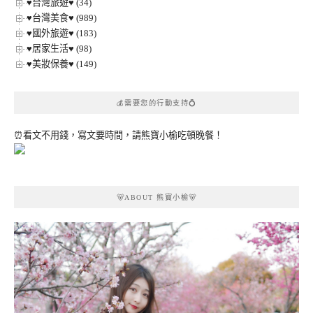
♥台灣旅遊♥ (34)
♥台灣美食♥ (989)
♥國外旅遊♥ (183)
♥居家生活♥ (98)
♥美妝保養♥ (149)
💰需要您的行動支持💍
⏰看文不用錢，寫文要時間，請熊寶小榆吃頓晚餐！
🐻ABOUT 熊寶小榆🐻