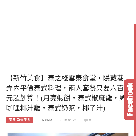
【新竹美食】泰之棧雲泰食堂，隱藏巷
弄內平價泰式料理，兩人套餐只要六百
元超划算！(月亮蝦餅‧泰式椒麻雞‧綠
咖哩椰汁雞‧泰式奶茶‧椰子汁)
美食-新竹美食
IKUMA
2019-04-25
0