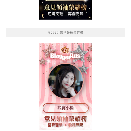
記
🧚2020 意見領袖榮耀榜
熊寶小榆