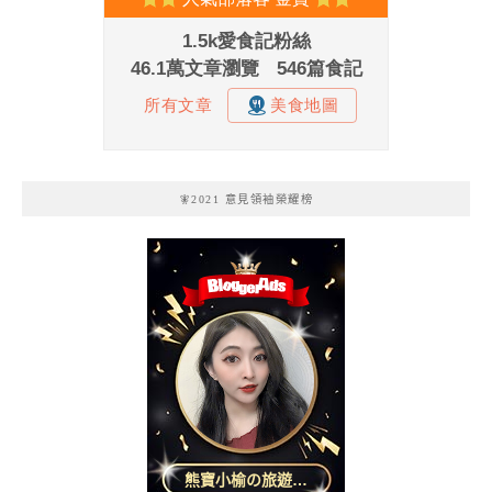
🧚2021 意見領袖榮耀榜
熊寶小榆の旅遊日