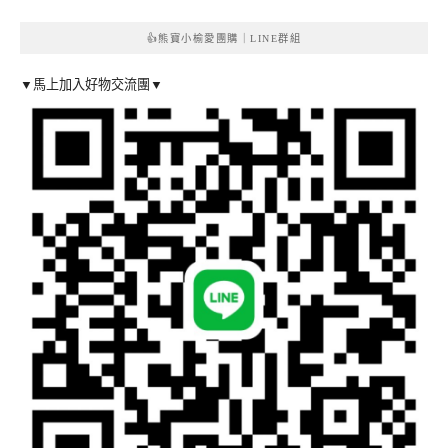
👍熊寶小榆愛團購｜LINE群組
▼馬上加入好物交流團▼