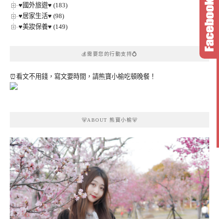
♥國外旅遊♥ (183)
♥居家生活♥ (98)
♥美妝保養♥ (149)
💰需要您的行動支持💍
⏰看文不用錢，寫文要時間，請熊寶小榆吃頓晚餐！
🐻ABOUT 熊寶小榆🐻