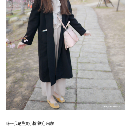
嗨~~我是熊寶小榆!歡迎來訪!