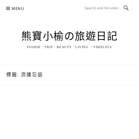
Skip
MENU
to
content
熊寶小榆の旅遊日記
FOODIE．TRIP．BEAUTY．LIVING ．TIMELESS
標籤:
流連忘返