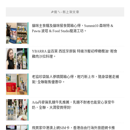
🔎燒ㄟ~新上架文章
貓咪主食糧及貓咪餐食開箱心得，Summit10 森咪特 &
Pawta 波塔 & Food Studio寵湯工坊。
YBARRA 益百萊 西班牙原裝 特級冷壓初榨橄欖油! 輕食
雞肉沙拉料理。
老協珍袋裝人蔘精開箱心得，輕巧新上市，隨身袋著走補
氣! 全聯販售優惠中。
Arla丹麥無乳糖牛乳推薦，乳糖不耐者也能安心享受牛
奶，全聯、大潤發買得到!
飛買家中港澳上網SIM卡，香港自由行海外旅遊網卡推