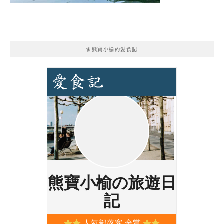
🧚熊寶小榆的愛食記