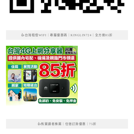
👍台灣租借WIFI｜專屬優惠碼｜KINGLIN724｜全方案85折
👍熊寶讀者推薦｜住宿訂房優惠｜75折