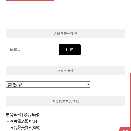
🔎站內快速搜尋
搜
尋
關
鍵
🔎文章分類
字:
🔎
文
章
🔎尋找文章大作戰
分
類
展開全部
|
收合全部
♥台灣旅遊♥ (34)
♥台灣美食♥ (989)