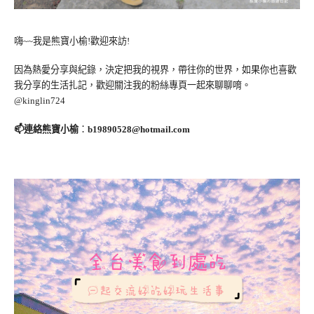
嗨~~我是熊寶小榆!歡迎來訪!
因為熱愛分享與紀錄，決定把我的視界，帶往你的世界，如果你也喜歡
我分享的生活扎記，歡迎關注我的粉絲專頁一起來聊聊唷。
@kinglin724
📫連絡熊寶小榆
：
b19890528@hotmail.com