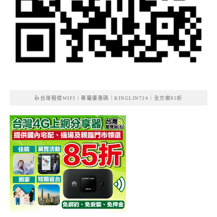
👍台灣租借WIFI｜專屬優惠碼｜KINGLIN724｜全方案85折