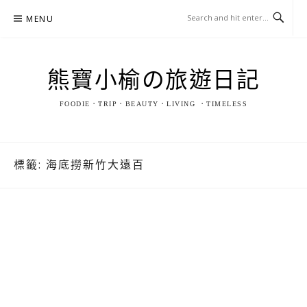
Skip
MENU
to
content
熊寶小榆の旅遊日記
FOODIE．TRIP．BEAUTY．LIVING ．TIMELESS
標籤:
海底撈新竹大遠百