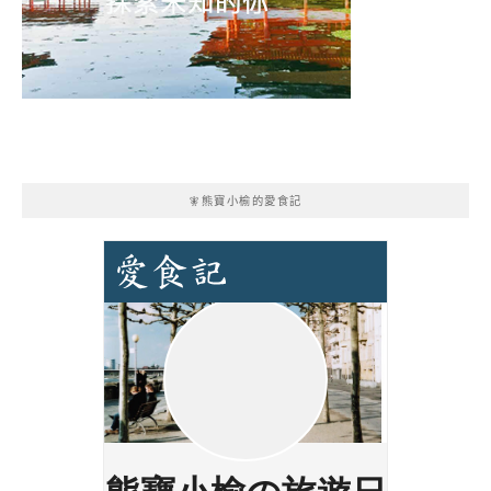
🧚熊寶小榆的愛食記