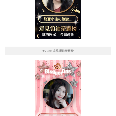
熊寶小榆の旅遊日
記
🧚2020 意見領袖榮耀榜