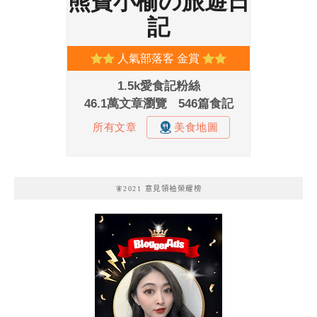
🧚2021 意見領袖榮耀榜