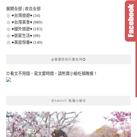
類
展開全部
|
收合全部
♥台灣旅遊♥ (34)
♥台灣美食♥ (989)
♥國外旅遊♥ (183)
♥居家生活♥ (98)
♥美妝保養♥ (149)
💰需要您的行動支持💍
⏰看文不用錢，寫文要時間，請熊寶小榆吃頓晚餐！
🐻ABOUT 熊寶小榆🐻