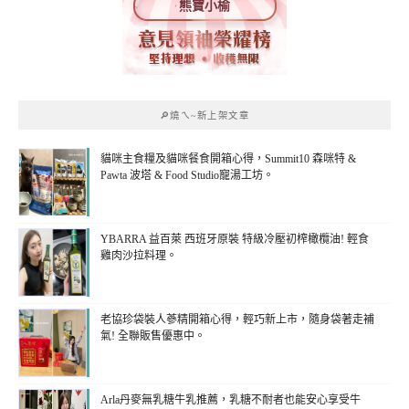
熊寶小榆
🔎燒ㄟ~新上架文章
貓咪主食糧及貓咪餐食開箱心得，Summit10 森咪特 &
Pawta 波塔 & Food Studio寵湯工坊。
YBARRA 益百萊 西班牙原裝 特級冷壓初榨橄欖油! 輕食
雞肉沙拉料理。
老協珍袋裝人蔘精開箱心得，輕巧新上市，隨身袋著走補
氣! 全聯販售優惠中。
Arla丹麥無乳糖牛乳推薦，乳糖不耐者也能安心享受牛