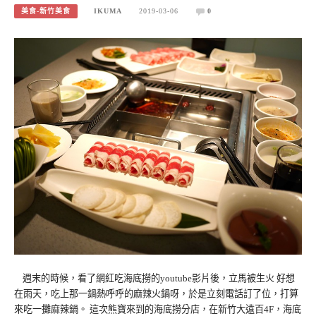
美食-新竹美食
IKUMA
2019-03-06
0
週末的時候，看了網紅吃海底撈的youtube影片後，立馬被生火 好想
在雨天，吃上那一鍋熱呼呼的麻辣火鍋呀，於是立刻電話訂了位，打算
來吃一攤麻辣鍋。 這次熊寶來到的海底撈分店，在新竹大遠百4F，海底