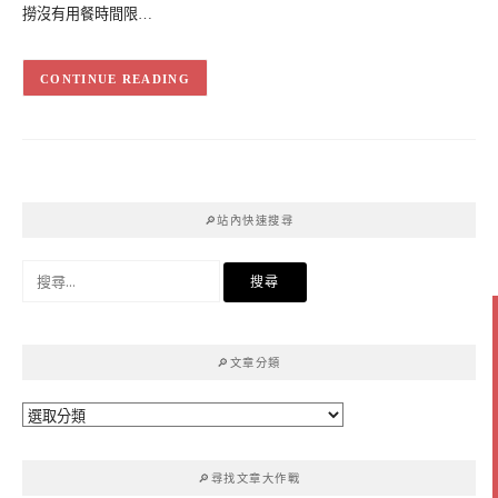
撈沒有用餐時間限…
CONTINUE READING
🔎站內快速搜尋
搜
尋
關
鍵
🔎文章分類
字:
🔎
文
章
🔎尋找文章大作戰
分