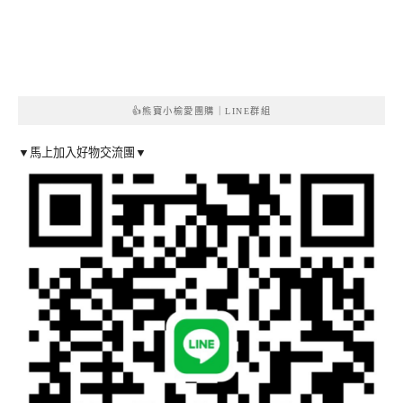
👍熊寶小榆愛團購｜LINE群組
▼馬上加入好物交流團▼