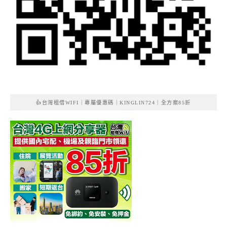
👍台灣租借WIFI｜專屬優惠碼｜KINGLIN724｜全方案85折