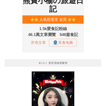
🧚2021 意見領袖榮耀榜