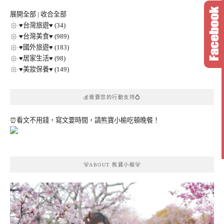
類
展開全部
|
收合全部
♥台灣旅遊♥ (34)
♥台灣美食♥ (989)
♥國外旅遊♥ (183)
♥居家生活♥ (98)
♥美妝保養♥ (149)
💰需要您的行動支持💍
⏰看文不用錢，寫文要時間，請熊寶小榆吃頓晚餐！
🐻ABOUT 熊寶小榆🐻