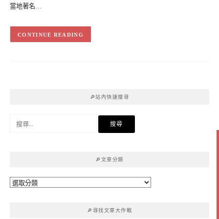
當地著名…
CONTINUE READING
🔎站內快速搜尋
搜
尋
關
鍵
🔎文章分類
字:
🔎
文
章
🔎尋找文章大作戰
分