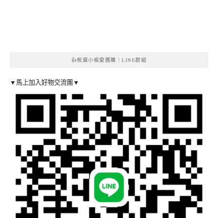
👍熊寶小榆愛團購｜LINE群組
▼馬上加入好物交流團▼