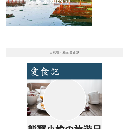
🧚熊寶小榆的愛食記