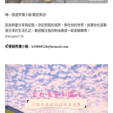
嗨~~我是熊寶小榆!歡迎來訪!
因為熱愛分享與紀錄，決定把我的視界，帶往你的世界，如果你也喜歡
我分享的生活扎記，歡迎關注我的粉絲專頁一起來聊聊唷。
@kinglin724
📫連絡熊寶小榆
：
b19890528@hotmail.com