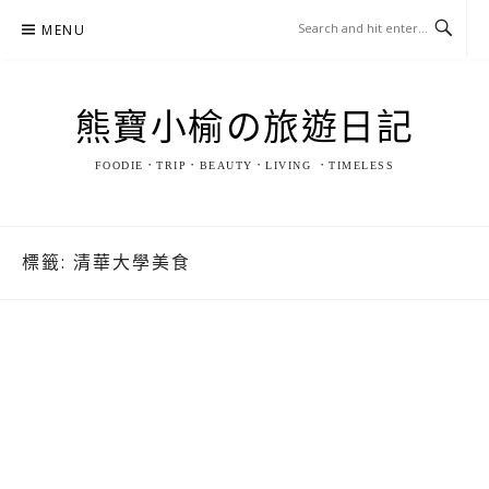
Skip
MENU
to
content
熊寶小榆の旅遊日記
FOODIE．TRIP．BEAUTY．LIVING ．TIMELESS
標籤:
清華大學美食