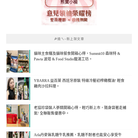
熊寶小榆
🔎燒ㄟ~新上架文章
貓咪主食糧及貓咪餐食開箱心得，Summit10 森咪特 &
Pawta 波塔 & Food Studio寵湯工坊。
YBARRA 益百萊 西班牙原裝 特級冷壓初榨橄欖油! 輕食
雞肉沙拉料理。
老協珍袋裝人蔘精開箱心得，輕巧新上市，隨身袋著走補
氣! 全聯販售優惠中。
Arla丹麥無乳糖牛乳推薦，乳糖不耐者也能安心享受牛