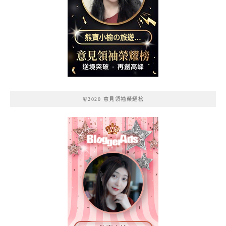
熊寶小榆の旅遊日
記
🧚2020 意見領袖榮耀榜