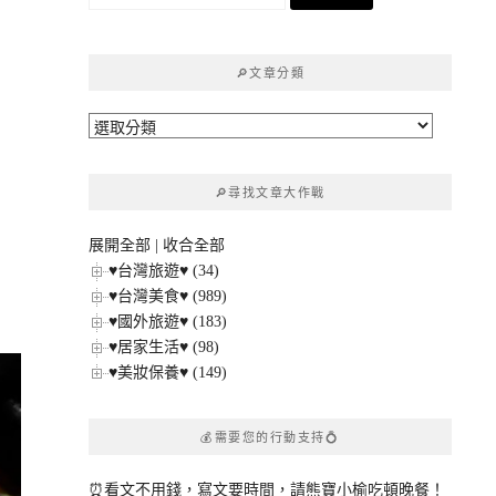
尋
關
鍵
🔎文章分類
字:
🔎
文
章
🔎尋找文章大作戰
分
類
展開全部
|
收合全部
♥台灣旅遊♥ (34)
♥台灣美食♥ (989)
♥國外旅遊♥ (183)
♥居家生活♥ (98)
♥美妝保養♥ (149)
💰需要您的行動支持💍
⏰看文不用錢，寫文要時間，請熊寶小榆吃頓晚餐！