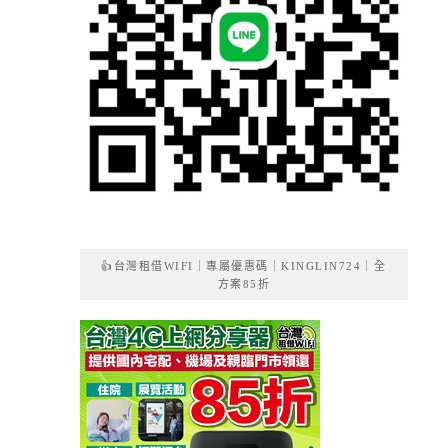
👍台灣租借WIFI｜專屬優惠碼｜KINGLIN724｜全
方案85折