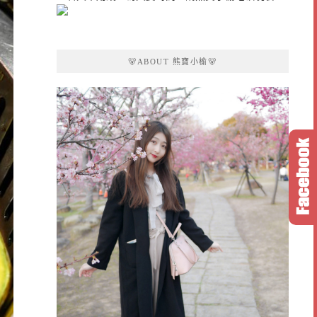
🐻ABOUT 熊寶小榆🐻