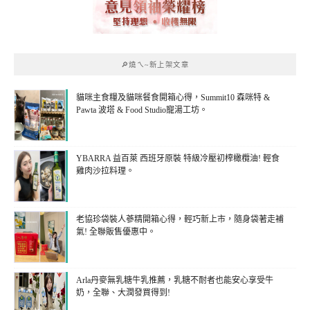
🔎燒ㄟ~新上架文章
貓咪主食糧及貓咪餐食開箱心得，Summit10 森咪特 &
Pawta 波塔 & Food Studio寵湯工坊。
YBARRA 益百萊 西班牙原裝 特級冷壓初榨橄欖油! 輕食
雞肉沙拉料理。
老協珍袋裝人蔘精開箱心得，輕巧新上市，隨身袋著走補
氣! 全聯販售優惠中。
Arla丹麥無乳糖牛乳推薦，乳糖不耐者也能安心享受牛
奶，全聯、大潤發買得到!