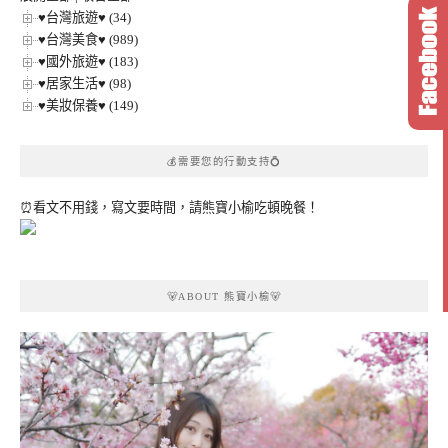
♥台灣旅遊♥ (34)
♥台灣美食♥ (989)
♥國外旅遊♥ (183)
♥居家生活♥ (98)
♥美妝保養♥ (149)
💰需要您的行動支持💍
⏰看文不用錢，寫文要時間，請熊寶小榆吃頓晚餐！
🐻ABOUT 熊寶小榆🐻