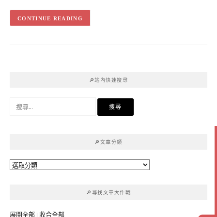
CONTINUE READING
🔎站內快速搜尋
搜
尋
關
鍵
🔎文章分類
字:
🔎
文
章
🔎尋找文章大作戰
分
類
展開全部
|
收合全部