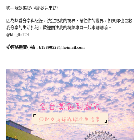
嗨~~我是熊寶小榆!歡迎來訪!
因為熱愛分享與紀錄，決定把我的視界，帶往你的世界，如果你也喜歡
我分享的生活扎記，歡迎關注我的粉絲專頁一起來聊聊唷。
@kinglin724
📫連絡熊寶小榆
：
b19890528@hotmail.com