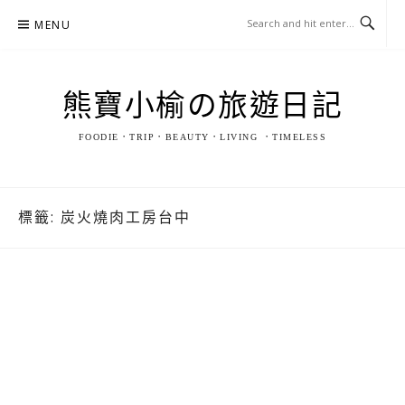
Skip
MENU
to
content
熊寶小榆の旅遊日記
FOODIE．TRIP．BEAUTY．LIVING ．TIMELESS
標籤:
炭火燒肉工房台中