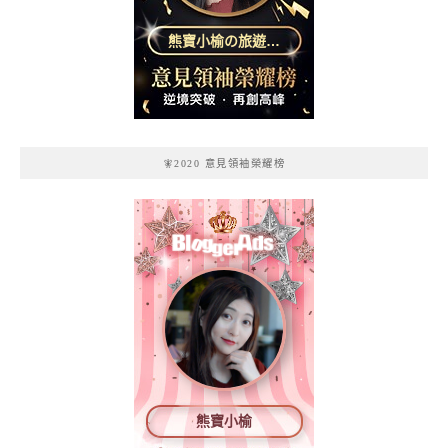
熊寶小榆の旅遊日
記
🧚2020 意見領袖榮耀榜
熊寶小榆