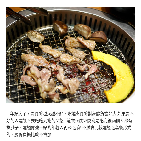
年紀大了，胃真的越來越不好，吃燒肉真的對身體負擔好大 如果胃不
好的人建議不要吃吃到飽的型態~ 這次來炭火燒肉是吃完後兩個人都有
拉肚子，建議胃強一點的年輕人再來吃唷! 不然會比較建議吃套餐形式
的，腸胃負擔比較不會那…