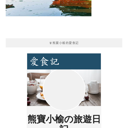
🧚熊寶小榆的愛食記