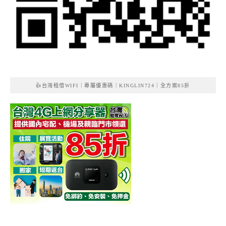
👍台灣租借WIFI｜專屬優惠碼｜KINGLIN724｜全方案85折