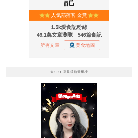
🧚2021 意見領袖榮耀榜