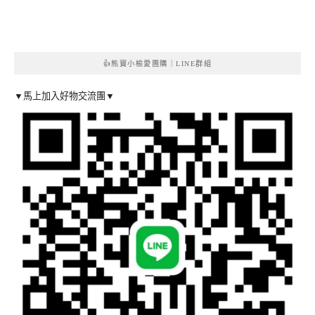
👍熊寶小榆愛團購｜LINE群組
▼馬上加入好物交流團▼