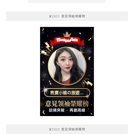
🧚2021 意見領袖榮耀榜
熊寶小榆の旅遊日
記
🧚2020 意見領袖榮耀榜