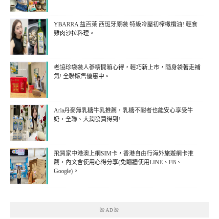
YBARRA 益百萊 西班牙原裝 特級冷壓初榨橄欖油! 輕食
雞肉沙拉料理。
老協珍袋裝人蔘精開箱心得，輕巧新上市，隨身袋著走補
氣! 全聯販售優惠中。
Arla丹麥無乳糖牛乳推薦，乳糖不耐者也能安心享受牛
奶，全聯、大潤發買得到!
飛買家中港澳上網SIM卡，香港自由行海外旅遊網卡推
薦，內文含使用心得分享(免翻牆使用LINE、FB、
Google)。
🌺AD🌺