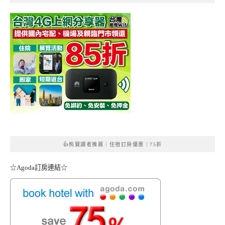
👍熊寶讀者推薦｜住宿訂房優惠｜75折
☆Agoda訂房連結☆