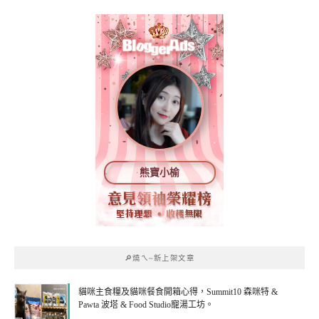
熊寶小榆
🔎燒ㄟ~新上架文章
貓咪主食糧及貓咪餐食開箱心得，Summit10 森咪特 &
Pawta 波塔 & Food Studio寵湯工坊。