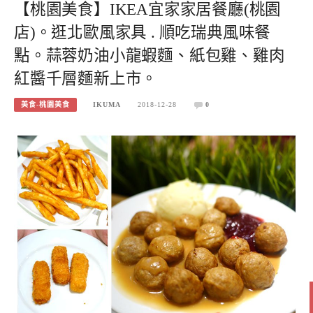
【桃園美食】IKEA宜家家居餐廳(桃園
店)。逛北歐風家具 . 順吃瑞典風味餐
點。蒜蓉奶油小龍蝦麵、紙包雞、雞肉
紅醬千層麵新上市。
美食-桃園美食
IKUMA
2018-12-28
0