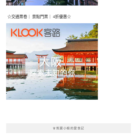
☆交通票卷｜ 景點門票｜ 4折優惠☆
🧚熊寶小榆的愛食記