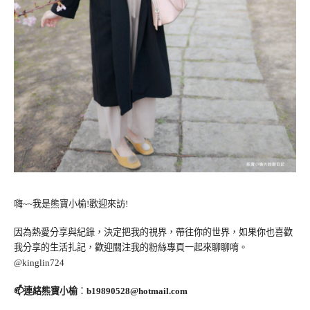
嗨~~我是熊寶小榆!歡迎來訪!
因為熱愛分享與紀錄，決定把我的視界，帶往你的世界，如果你也喜歡
我分享的生活扎記，歡迎關注我的粉絲專頁一起來聊聊唷。
@kinglin724
📫連絡熊寶小榆
：
b19890528@hotmail.com