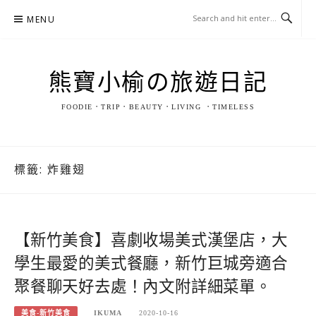
Skip
MENU
to
content
熊寶小榆の旅遊日記
FOODIE．TRIP．BEAUTY．LIVING ．TIMELESS
標籤:
炸雞翅
【新竹美食】喜劇收場美式漢堡店，大
學生最愛的美式餐廳，新竹巨城旁適合
聚餐聊天好去處！內文附詳細菜單。
美食-新竹美食
IKUMA
2020-10-16