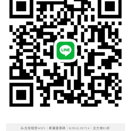
👍台灣租借WIFI｜專屬優惠碼｜KINGLIN724｜全方案85折