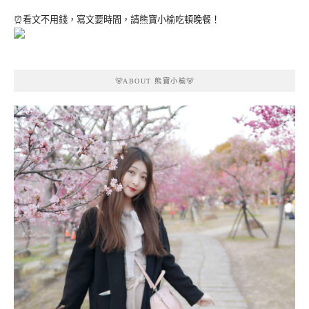
⏰看文不用錢，寫文要時間，請熊寶小榆吃頓晚餐！
🐻ABOUT 熊寶小榆🐻