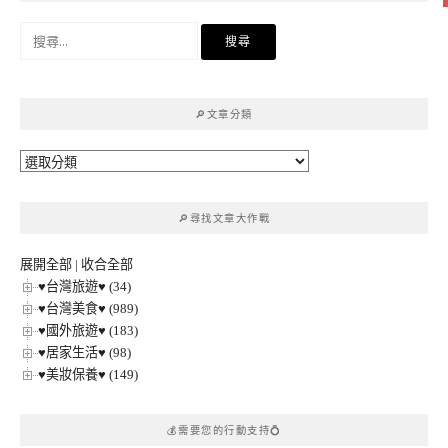
搜
尋
關
鍵
🔎文章分類
字:
🔎
文
章
🔎尋找文章大作戰
分
類
展開全部
|
收合全部
♥台灣旅遊♥ (34)
♥台灣美食♥ (989)
♥國外旅遊♥ (183)
♥居家生活♥ (98)
♥美妝保養♥ (149)
💰需要您的行動支持💍