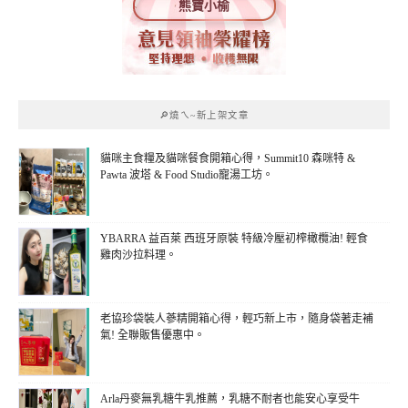
熊寶小榆
🔎燒ㄟ~新上架文章
貓咪主食糧及貓咪餐食開箱心得，Summit10 森咪特 &
Pawta 波塔 & Food Studio寵湯工坊。
YBARRA 益百萊 西班牙原裝 特級冷壓初榨橄欖油! 輕食
雞肉沙拉料理。
老協珍袋裝人蔘精開箱心得，輕巧新上市，隨身袋著走補
氣! 全聯販售優惠中。
Arla丹麥無乳糖牛乳推薦，乳糖不耐者也能安心享受牛