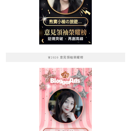
熊寶小榆の旅遊日
記
🧚2020 意見領袖榮耀榜