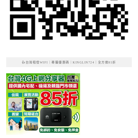
👍台灣租借WIFI｜專屬優惠碼｜KINGLIN724｜全方案85折