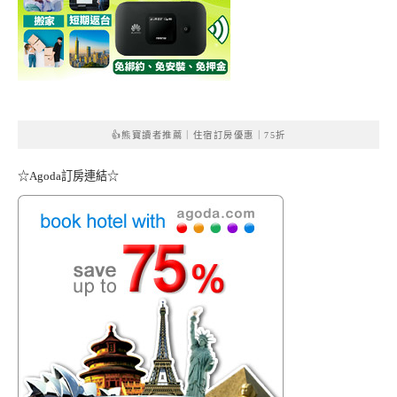
👍熊寶讀者推薦｜住宿訂房優惠｜75折
☆Agoda訂房連結☆