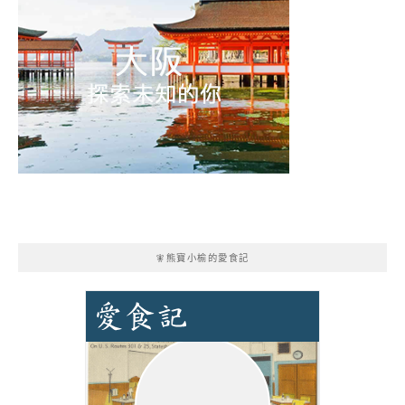
🧚熊寶小榆的愛食記