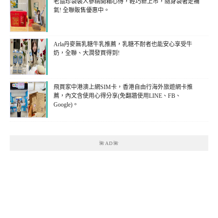
老協珍袋裝人蔘精開箱心得，輕巧新上市，隨身袋著走補
氣! 全聯販售優惠中。
Arla丹麥無乳糖牛乳推薦，乳糖不耐者也能安心享受牛
奶，全聯、大潤發買得到!
飛買家中港澳上網SIM卡，香港自由行海外旅遊網卡推
薦，內文含使用心得分享(免翻牆使用LINE、FB、
Google)。
🌺AD🌺