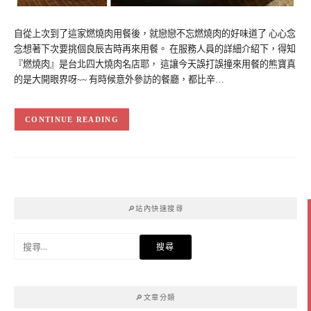
自從上次到了這家燃燒肉用餐後，就戀戀不忘燃燒肉的好味道了 心心念
念想著下次要挑個良辰吉時再來用餐。 在服務人員的詳細介紹下，得知
『燃燒肉』是台北四大燒肉名店耶， 這讓今天誤打誤撞來用餐的熊寶真
的是大開眼界呀~~ 有時候意外參訪的餐廳，都比辛…
CONTINUE READING
🔎站內快速搜尋
搜
尋
關
鍵
🔎文章分類
字: