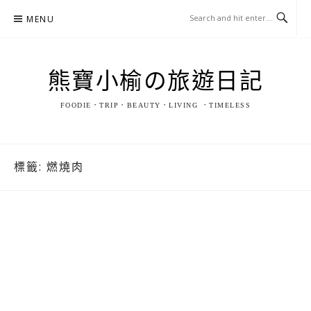
Skip
MENU
to
content
熊寶小榆の旅遊日記
FOODIE．TRIP．BEAUTY．LIVING ．TIMELESS
標籤:
燃燒肉