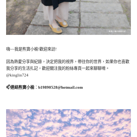
嗨~~我是熊寶小榆!歡迎來訪!
因為熱愛分享與紀錄，決定把我的視界，帶往你的世界，如果你也喜歡
我分享的生活扎記，歡迎關注我的粉絲專頁一起來聊聊唷。
@kinglin724
📫連絡熊寶小榆
：
b19890528@hotmail.com