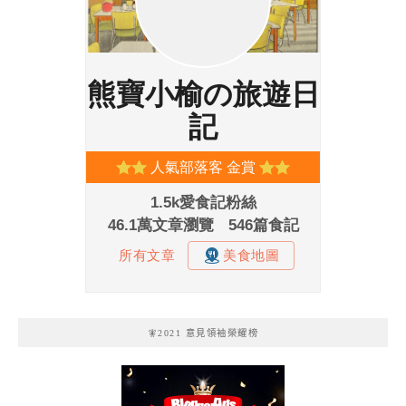
🧚2021 意見領袖榮耀榜