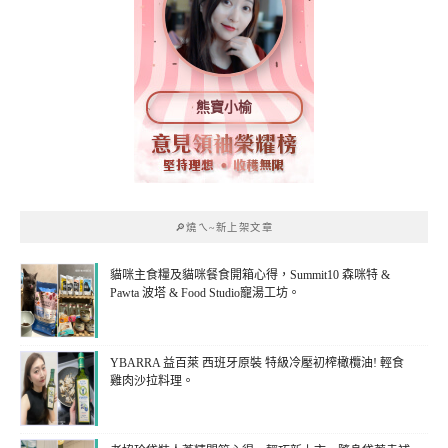
熊寶小榆
🔎燒ㄟ~新上架文章
貓咪主食糧及貓咪餐食開箱心得，Summit10 森咪特 &
Pawta 波塔 & Food Studio寵湯工坊。
YBARRA 益百萊 西班牙原裝 特級冷壓初榨橄欖油! 輕食
雞肉沙拉料理。