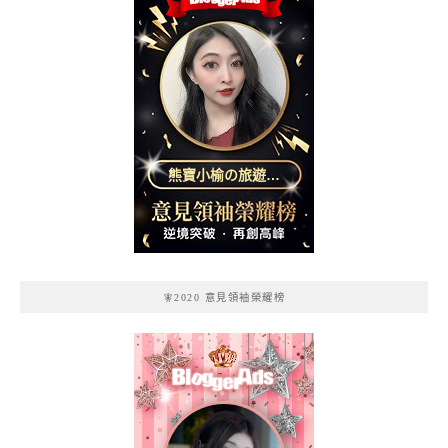
熊寶小榆の旅遊日
記
🧚2020 意見領袖榮耀榜