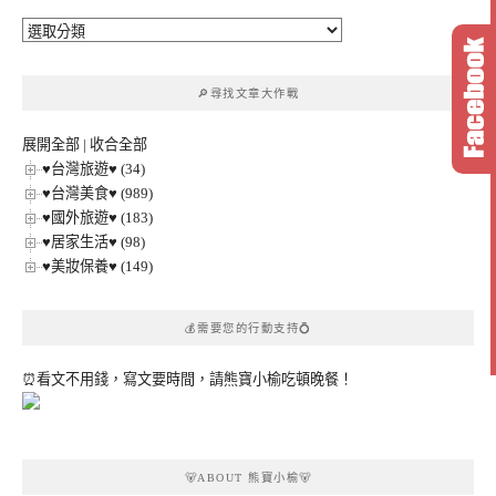
🔎
文
章
🔎尋找文章大作戰
分
類
展開全部
|
收合全部
♥台灣旅遊♥ (34)
♥台灣美食♥ (989)
♥國外旅遊♥ (183)
♥居家生活♥ (98)
♥美妝保養♥ (149)
💰需要您的行動支持💍
⏰看文不用錢，寫文要時間，請熊寶小榆吃頓晚餐！
🐻ABOUT 熊寶小榆🐻