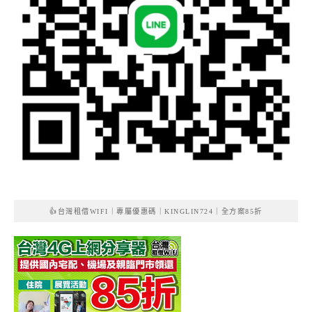
👍台灣租借WIFI｜專屬優惠碼｜KINGLIN724｜全方案85折