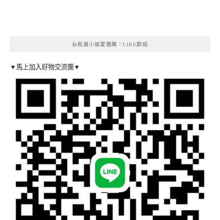
👍熊寶小榆愛團購｜LINE群組
▼馬上加入好物交流團▼