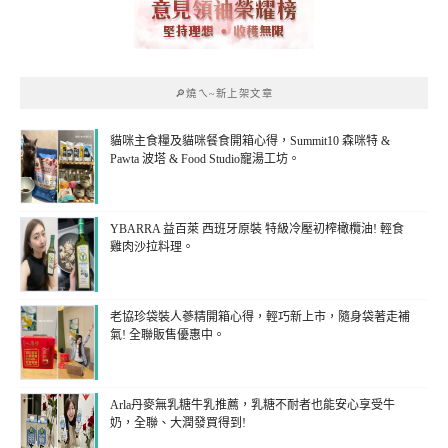
🔎燒ㄟ~新上架文章
貓咪主食糧及貓咪餐食開箱心得，Summit10 森咪特 &
Pawta 波塔 & Food Studio寵湯工坊。
YBARRA 益百萊 西班牙原裝 特級冷壓初榨橄欖油! 輕食
雞肉沙拉料理。
老協珍袋裝人蔘精開箱心得，輕巧新上市，隨身袋著走補
氣! 全聯販售優惠中。
Arla丹麥無乳糖牛乳推薦，乳糖不耐者也能安心享受牛
奶，全聯、大潤發買得到!