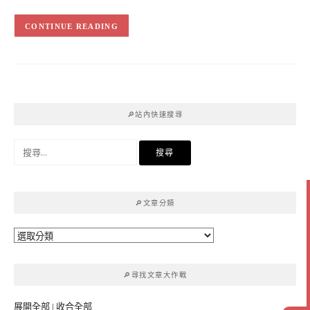
CONTINUE READING
🔎站內快速搜尋
搜
尋
關
鍵
🔎文章分類
字:
🔎
文
章
🔎尋找文章大作戰
分
類
展開全部
|
收合全部