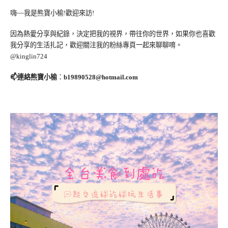
嗨~~我是熊寶小榆!歡迎來訪!
因為熱愛分享與紀錄，決定把我的視界，帶往你的世界，如果你也喜歡
我分享的生活扎記，歡迎關注我的粉絲專頁一起來聊聊唷。
@kinglin724
📫連絡熊寶小榆
：
b19890528@hotmail.com