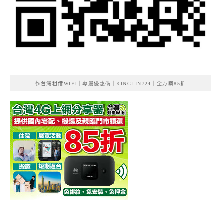
👍台灣租借WIFI｜專屬優惠碼｜KINGLIN724｜全方案85折