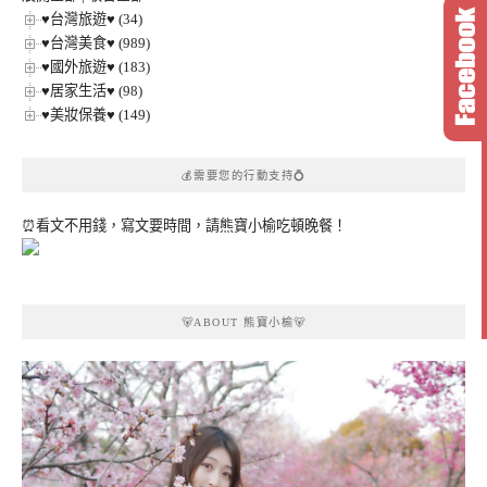
♥台灣旅遊♥ (34)
♥台灣美食♥ (989)
♥國外旅遊♥ (183)
♥居家生活♥ (98)
♥美妝保養♥ (149)
💰需要您的行動支持💍
⏰看文不用錢，寫文要時間，請熊寶小榆吃頓晚餐！
🐻ABOUT 熊寶小榆🐻