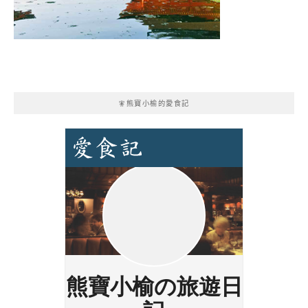
🧚熊寶小榆的愛食記