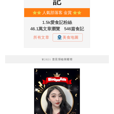
🧚2021 意見領袖榮耀榜