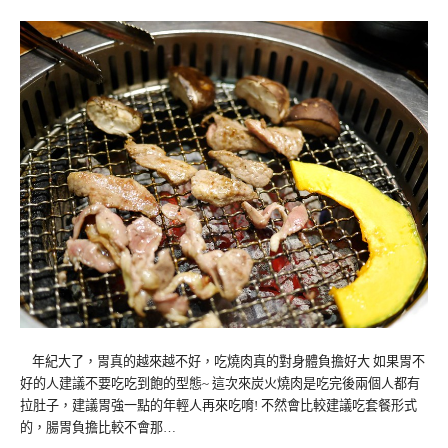
年紀大了，胃真的越來越不好，吃燒肉真的對身體負擔好大 如果胃不
好的人建議不要吃吃到飽的型態~ 這次來炭火燒肉是吃完後兩個人都有
拉肚子，建議胃強一點的年輕人再來吃唷! 不然會比較建議吃套餐形式
的，腸胃負擔比較不會那…