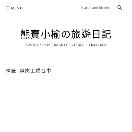
Skip
MENU
to
content
熊寶小榆の旅遊日記
FOODIE．TRIP．BEAUTY．LIVING ．TIMELESS
標籤:
燒肉工房台中