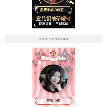
熊寶小榆の旅遊日
記
🧚2020 意見領袖榮耀榜
熊寶小榆