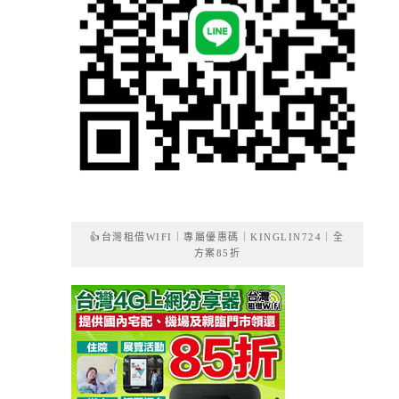
👍台灣租借WIFI｜專屬優惠碼｜KINGLIN724｜全
方案85折