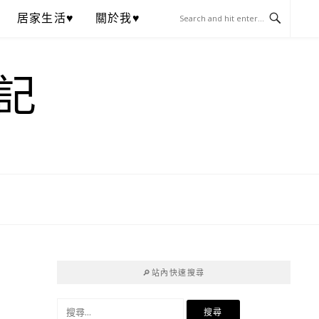
居家生活♥
關於我♥
記
🔎站內快速搜尋
搜