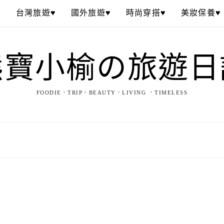
♥
台灣旅遊♥
國外旅遊♥
時尚穿搭♥
美妝保養♥
熊寶小榆の旅遊日
FOODIE．TRIP．BEAUTY．LIVING ．TIMELESS