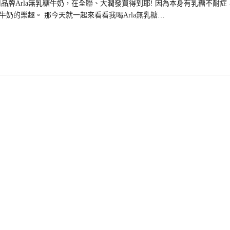
牌Arla無乳糖牛奶，在全聯、大潤發買得到耶! 因為本身有乳糖不耐症
奶的樂趣。 那今天就一起來看看我喝Arla無乳糖…