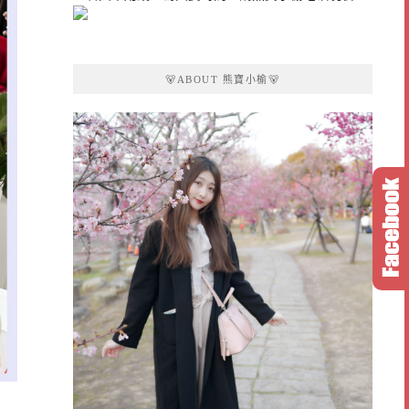
🐻ABOUT 熊寶小榆🐻