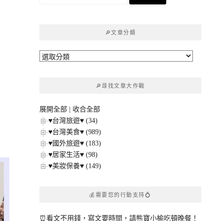
尋
關
鍵
🔎文章分類
字:
🔎
文
章
🔎尋找文章大作戰
分
類
展開全部
|
收合全部
♥台灣旅遊♥ (34)
♥台灣美食♥ (989)
♥國外旅遊♥ (183)
♥居家生活♥ (98)
♥美妝保養♥ (149)
💰需要您的行動支持💍
⏰看文不用錢，寫文要時間，請熊寶小榆吃頓晚餐！