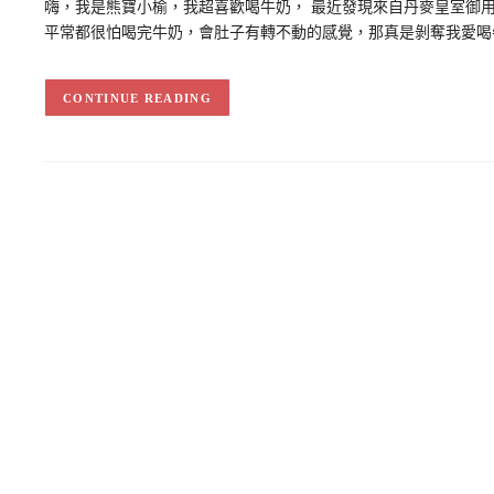
嗨，我是熊寶小榆，我超喜歡喝牛奶， 最近發現來自丹麥皇室御用品
平常都很怕喝完牛奶，會肚子有轉不動的感覺，那真是剝奪我愛喝牛
CONTINUE READING