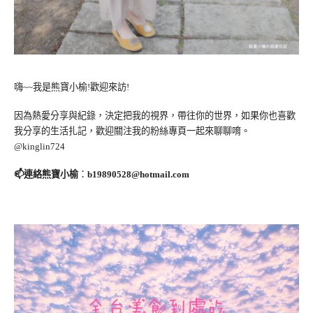
嗨~~我是熊寶小榆!歡迎來訪!
因為熱愛分享與紀錄，決定把我的視界，帶往你的世界，如果你也喜歡
我分享的生活扎記，歡迎關注我的粉絲專頁一起來聊聊唷。
@kinglin724
📫連絡熊寶小榆
：
b19890528@hotmail.com