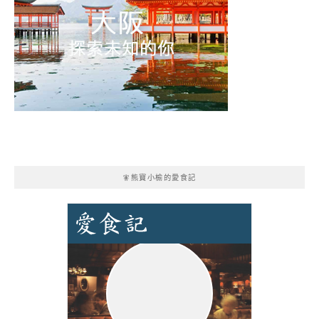
🧚熊寶小榆的愛食記