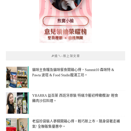
熊寶小榆
🔎燒ㄟ~新上架文章
貓咪主食糧及貓咪餐食開箱心得，Summit10 森咪特 &
Pawta 波塔 & Food Studio寵湯工坊。
YBARRA 益百萊 西班牙原裝 特級冷壓初榨橄欖油! 輕食
雞肉沙拉料理。
老協珍袋裝人蔘精開箱心得，輕巧新上市，隨身袋著走補
氣! 全聯販售優惠中。