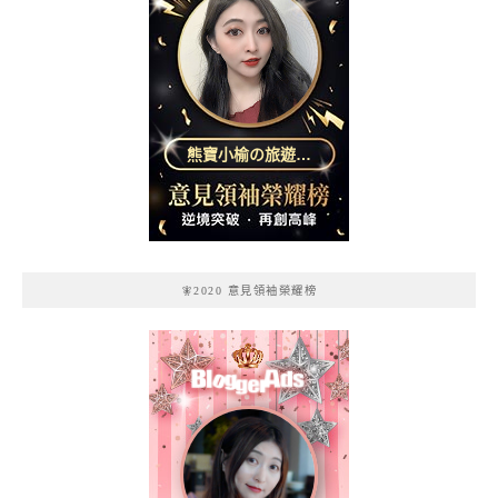
熊寶小榆の旅遊日
記
🧚2020 意見領袖榮耀榜