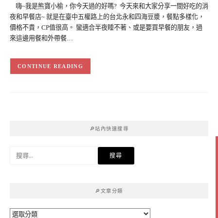
嗨~我是熊寶小榆，你今天過的好嗎? 今天來和大家分享一間好吃的消
夜和早餐店~ 就是在臺中五權路上的台北永和四海豆漿，餐點多樣化，
價格不貴，CP值很高。 蠻適合半夜睡不著、或是要買早餐的朋友，過
來這邊用餐和外帶餐…
CONTINUE READING
🔎站內快速搜尋
搜
尋
關
鍵
🔎文章分類
字:
🔎