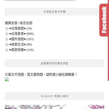
文
章
🔎尋找文章大作戰
分
類
展開全部
|
收合全部
♥台灣旅遊♥ (34)
♥台灣美食♥ (989)
♥國外旅遊♥ (183)
♥居家生活♥ (98)
♥美妝保養♥ (149)
💰需要您的行動支持💍
⏰看文不用錢，寫文要時間，請熊寶小榆吃頓晚餐！
🐻ABOUT 熊寶小榆🐻