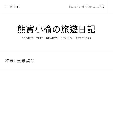
Skip
MENU
to
content
熊寶小榆の旅遊日記
FOODIE．TRIP．BEAUTY．LIVING ．TIMELESS
標籤:
玉米蛋餅