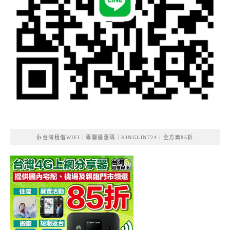
👍台灣租借WIFI｜專屬優惠碼｜KINGLIN724｜全方案85折