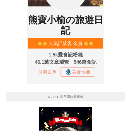
🧚2021 意見領袖榮耀榜