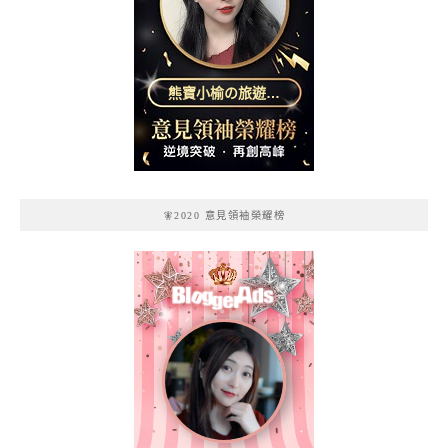
熊寶小榆の旅遊日
記
🧚2020 意見領袖榮耀榜