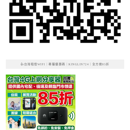
👍台灣租借WIFI｜專屬優惠碼｜KINGLIN724｜全方案85折