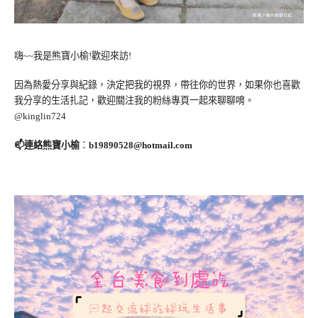
嗨~~我是熊寶小榆!歡迎來訪!
因為熱愛分享與紀錄，決定把我的視界，帶往你的世界，如果你也喜歡
我分享的生活扎記，歡迎關注我的粉絲專頁一起來聊聊唷。
@kinglin724
📫連絡熊寶小榆
：
b19890528@hotmail.com