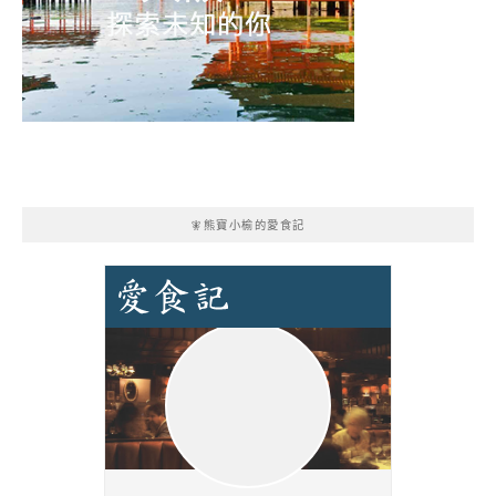
🧚熊寶小榆的愛食記