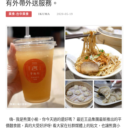
有外帶外送服務。
美食-台中美食
IKUMA
2020-05-19
嗨~ 我是熊寶小榆，你今天過的還好嗎？ 最近王品集團最新推出的平
價麵食館，真的大受好評呀! 看大家在社群媒體上的貼文，也讓熊寶小