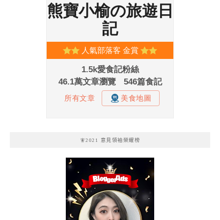
🧚2021 意見領袖榮耀榜