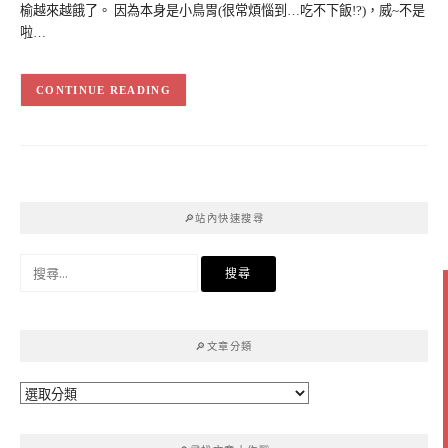
榆越來越餓了。 因為本身是小鳥胃(很常煩惱到…吃不下飯!?)，威~不是
啦…
CONTINUE READING
🔎站內快速搜尋
搜
尋
關
鍵
🔎文章分類
字:
🔎
文
章