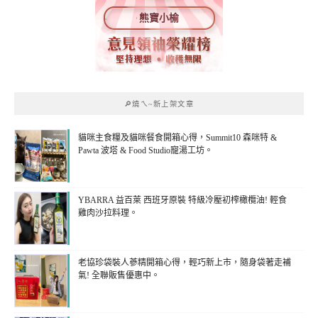
熊寶小榆
🔎燒ㄟ~新上架文章
貓咪主食糧及貓咪餐食開箱心得，Summit10 森咪特 &
Pawta 波塔 & Food Studio寵湯工坊。
YBARRA 益百萊 西班牙原裝 特級冷壓初榨橄欖油! 輕食
雞肉沙拉料理。
老協珍袋裝人蔘精開箱心得，輕巧新上市，隨身袋著走補
氣! 全聯販售優惠中。