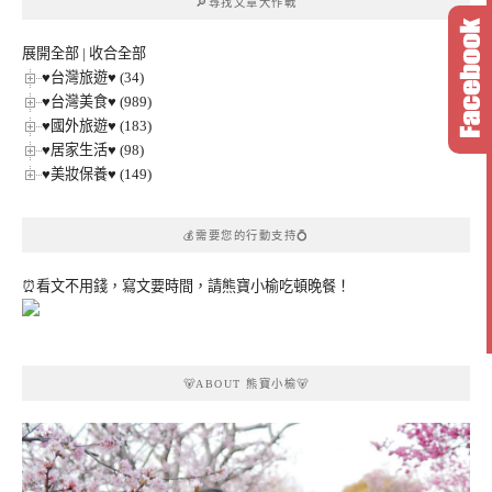
🔎尋找文章大作戰
分
類
展開全部
|
收合全部
♥台灣旅遊♥ (34)
♥台灣美食♥ (989)
♥國外旅遊♥ (183)
♥居家生活♥ (98)
♥美妝保養♥ (149)
💰需要您的行動支持💍
⏰看文不用錢，寫文要時間，請熊寶小榆吃頓晚餐！
🐻ABOUT 熊寶小榆🐻