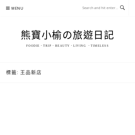
Skip
MENU
to
content
熊寶小榆の旅遊日記
FOODIE．TRIP．BEAUTY．LIVING ．TIMELESS
標籤:
王品新店