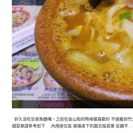
好久沒吃甘泉魚麵嚕，之前在金山街的時候蠻喜歡的 不過搬到竹北
細菜單請參考如下 內用座位區 玻璃桌下的圖文版菜單 反觀不…