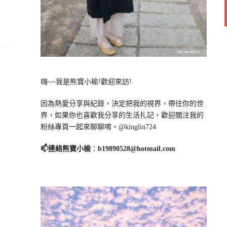
嗨~~我是熊寶小榆!歡迎來訪!
因為熱愛分享與紀錄，決定把我的視界，帶往你的世
界，如果你也喜歡我分享的生活扎記，歡迎關注我的
粉絲專頁一起來聊聊唷。@kinglin724
📫連絡熊寶小榆
：
b19890528@hotmail.com