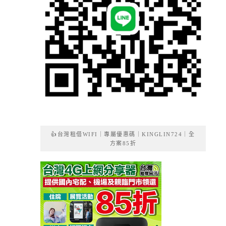
👍台灣租借WIFI｜專屬優惠碼｜KINGLIN724｜全
方案85折