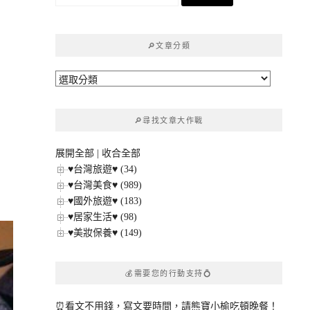
尋
關
鍵
🔎文章分類
字:
🔎
文
章
🔎尋找文章大作戰
分
類
展開全部
|
收合全部
♥台灣旅遊♥ (34)
♥台灣美食♥ (989)
♥國外旅遊♥ (183)
♥居家生活♥ (98)
♥美妝保養♥ (149)
💰需要您的行動支持💍
⏰看文不用錢，寫文要時間，請熊寶小榆吃頓晚餐！