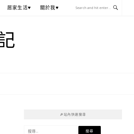
居家生活♥
關於我♥
記
🔎站內快速搜尋
搜