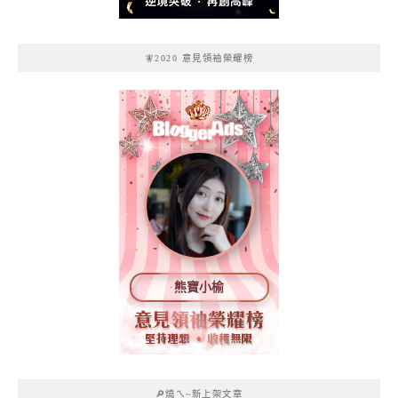
🧚2020 意見領袖榮耀榜
熊寶小榆
🔎燒ㄟ~新上架文章