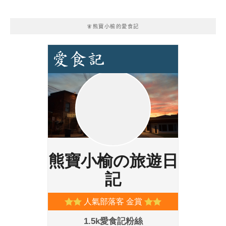
🧚熊寶小榆的愛食記