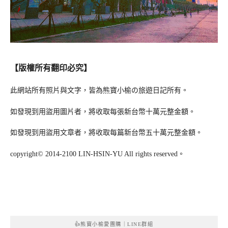
【版權所有翻印必究】
此網站所有照片與文字，皆為熊寶小榆の旅遊日記所有。
如發現到用盜用圖片者，將收取每張新台幣十萬元整金額。
如發現到用盜用文章者，將收取每篇新台幣五十萬元整金額。
copyright© 2014-2100 LIN-HSIN-YU All rights reserved。
👍熊寶小榆愛團購｜LINE群組