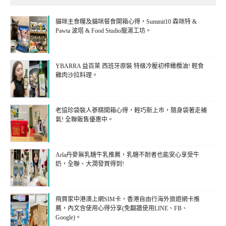
貓咪主食糧及貓咪餐食開箱心得，Summit10 森咪特 &
Pawta 波塔 & Food Studio寵湯工坊。
YBARRA 益百萊 西班牙原裝 特級冷壓初榨橄欖油! 輕食
雞肉沙拉料理。
老協珍袋裝人蔘精開箱心得，輕巧新上市，隨身袋著走補
氣! 全聯販售優惠中。
Arla丹麥無乳糖牛乳推薦，乳糖不耐者也能安心享受牛
奶，全聯、大潤發買得到!
飛買家中港澳上網SIM卡，香港自由行海外旅遊網卡推
薦，內文含使用心得分享(免翻牆使用LINE、FB、
Google)。