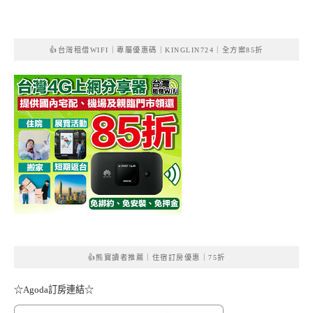
👍台灣租借WIFI｜專屬優惠碼｜KINGLIN724｜全方案85折
👍熊寶讀者推薦｜住宿訂房優惠｜75折
☆Agoda訂房連結☆