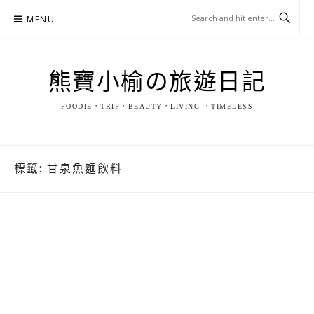
Skip
MENU
to
content
熊寶小榆の旅遊日記
FOODIE．TRIP．BEAUTY．LIVING ．TIMELESS
標籤:
甘泉魚麵飲料