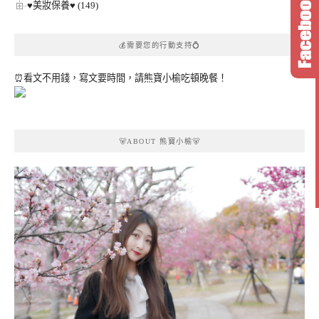
♥美妝保養♥ (149)
💰需要您的行動支持💍
⏰看文不用錢，寫文要時間，請熊寶小榆吃頓晚餐！
🐻ABOUT 熊寶小榆🐻