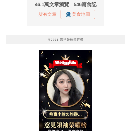
🧚2021 意見領袖榮耀榜
熊寶小榆の旅遊日
記