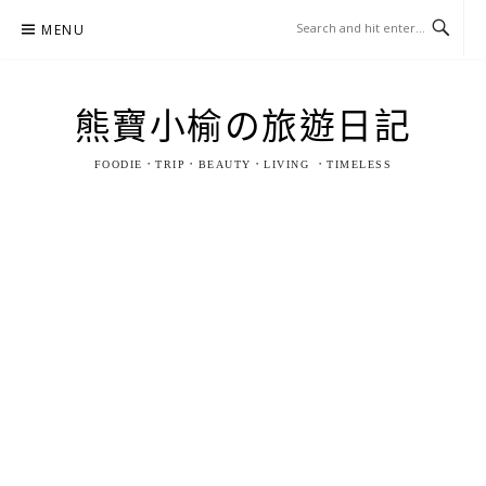
Skip
MENU
to
content
熊寶小榆の旅遊日記
FOODIE．TRIP．BEAUTY．LIVING ．TIMELESS