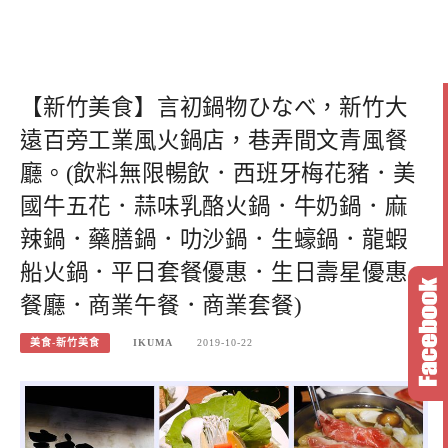
【新竹美食】言初鍋物ひなべ，新竹大
遠百旁工業風火鍋店，巷弄間文青風餐
廳。(飲料無限暢飲．西班牙梅花豬．美
國牛五花．蒜味乳酪火鍋．牛奶鍋．麻
辣鍋．藥膳鍋．叻沙鍋．生蠔鍋．龍蝦
船火鍋．平日套餐優惠．生日壽星優惠
餐廳．商業午餐．商業套餐)
美食-新竹美食
IKUMA
2019-10-22