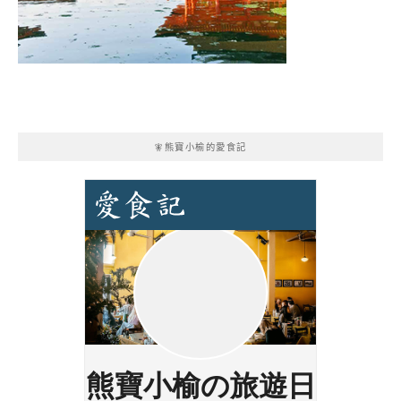
🧚熊寶小榆的愛食記