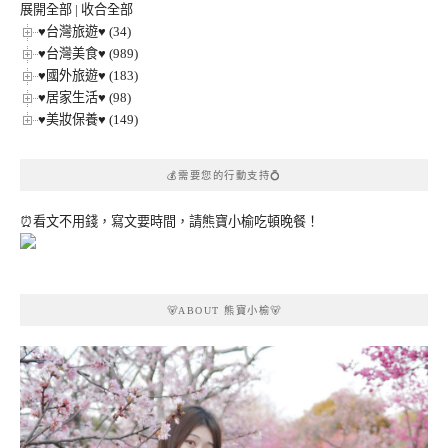
展開全部
|
收合全部
♥台灣旅遊♥ (34)
♥台灣美食♥ (989)
♥國外旅遊♥ (183)
♥居家生活♥ (98)
♥美妝保養♥ (149)
💰需要您的行動支持💍
⏰看文不用錢，寫文要時間，請熊寶小榆吃頓晚餐！
🐻ABOUT 熊寶小榆🐻