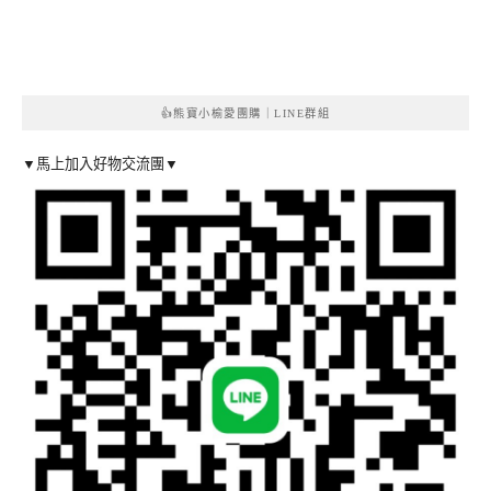
👍熊寶小榆愛團購｜LINE群組
▼馬上加入好物交流團▼