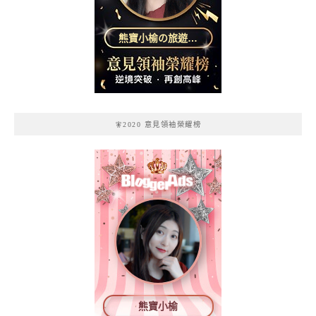
熊寶小榆の旅遊日
記
🧚2020 意見領袖榮耀榜
熊寶小榆