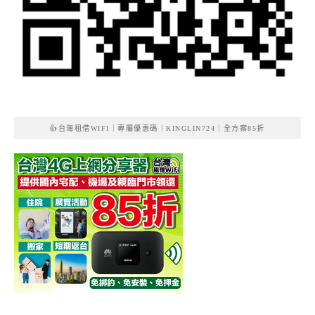
👍台灣租借WIFI｜專屬優惠碼｜KINGLIN724｜全方案85折