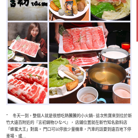
” 冬天一到，整個人就是很想吃熱騰騰的小火鍋~ 這次熊寶來到位於新
竹大遠百附近的『言初鍋物ひなべ』， 店鋪位置就在新竹知名飲料店
「蜂蜜大王」對面。 門口可以停放少量機車，汽車的話要到遠百地下停
車場、或…