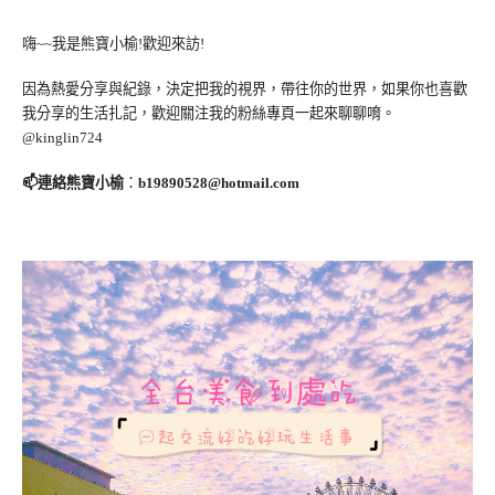
嗨~~我是熊寶小榆!歡迎來訪!
因為熱愛分享與紀錄，決定把我的視界，帶往你的世界，如果你也喜歡
我分享的生活扎記，歡迎關注我的粉絲專頁一起來聊聊唷。
@kinglin724
📫連絡熊寶小榆
：
b19890528@hotmail.com