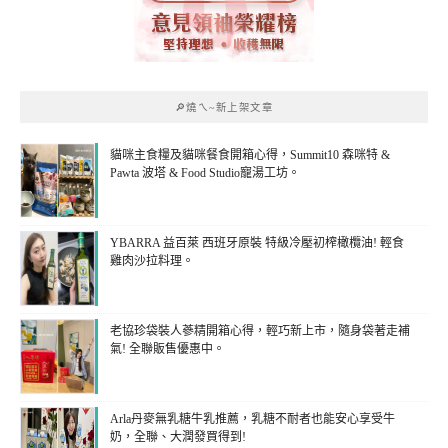
🔎燒ㄟ~新上架文章
貓咪主食糧及貓咪餐食開箱心得，Summit10 森咪特 &
Pawta 波塔 & Food Studio寵湯工坊。
YBARRA 益百萊 西班牙原裝 特級冷壓初榨橄欖油! 輕食
雞肉沙拉料理。
老協珍袋裝人蔘精開箱心得，輕巧新上市，隨身袋著走補
氣! 全聯販售優惠中。
Arla丹麥無乳糖牛乳推薦，乳糖不耐者也能安心享受牛
奶，全聯、大潤發買得到!