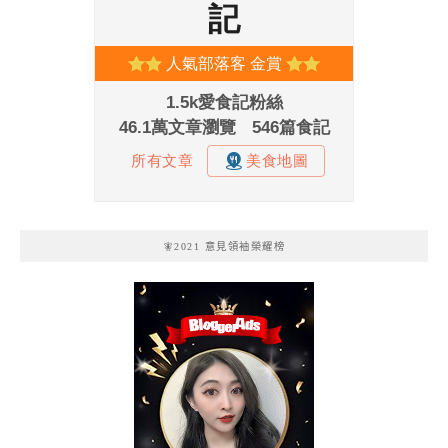
🧚2021 意見領袖榮耀榜