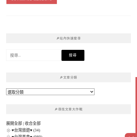
🔎站內快速搜尋
搜
尋
關
鍵
🔎文章分類
字:
🔎
文
章
🔎尋找文章大作戰
分
類
展開全部
|
收合全部
♥台灣旅遊♥ (34)
♥台灣美食♥ (989)