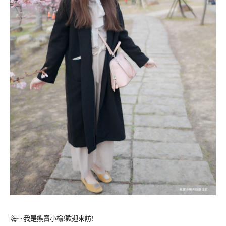
嗨~~我是熊寶小榆!歡迎來訪!