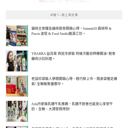
🔎燒ㄟ~新上架文章
貓咪主食糧及貓咪餐食開箱心得，Summit10 森咪特 &
Pawta 波塔 & Food Studio寵湯工坊。
YBARRA 益百萊 西班牙原裝 特級冷壓初榨橄欖油! 輕食
雞肉沙拉料理。
老協珍袋裝人蔘精開箱心得，輕巧新上市，隨身袋著走補
氣! 全聯販售優惠中。
Arla丹麥無乳糖牛乳推薦，乳糖不耐者也能安心享受牛
奶，全聯、大潤發買得到!