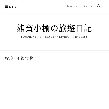
Skip
MENU
to
content
熊寶小榆の旅遊日記
FOODIE．TRIP．BEAUTY．LIVING ．TIMELESS
標籤:
產後食物