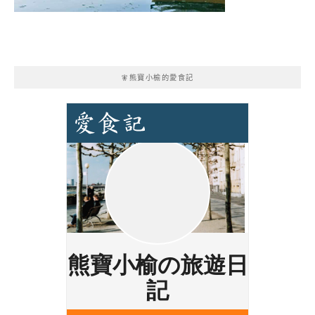
🧚熊寶小榆的愛食記