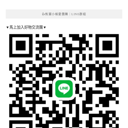
👍熊寶小榆愛團購｜LINE群組
▼馬上加入好物交流團▼