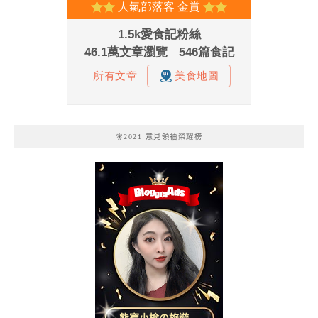
🧚2021 意見領袖榮耀榜