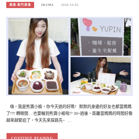
美食-新竹美食
IKUMA
2020-10-03
嗨，我是熊寶小榆，你今天過的好嗎? 默默的身邊的好友也都當媽媽
了!!!! 轉眼間….也要輪到熊寶小榆啦!? 30+過後，距離當媽媽的時間好像
越來越緊迫了，今天先來探路先~ …
CONTINUE READING