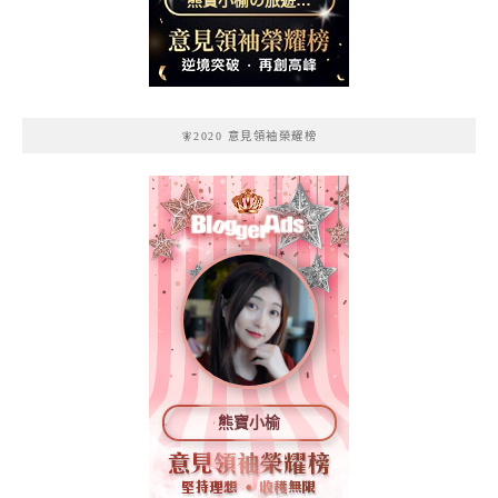
熊寶小榆の旅遊日
記
🧚2020 意見領袖榮耀榜
熊寶小榆