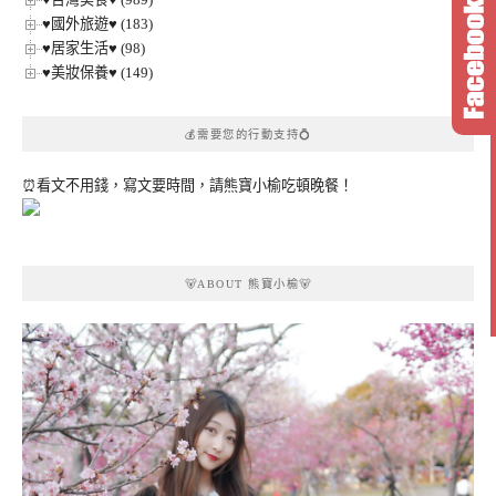
♥國外旅遊♥ (183)
♥居家生活♥ (98)
♥美妝保養♥ (149)
💰需要您的行動支持💍
⏰看文不用錢，寫文要時間，請熊寶小榆吃頓晚餐！
🐻ABOUT 熊寶小榆🐻