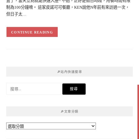
置了，當天立刻就能快速入座~ 不過，正好是假日時段，用餐時間有限
制為100分鐘唷。 這家皮諾可可餐廳，KEN說他N年前有來訪過一次，
但日子太…
CONTINUE READING
🔎站內快速搜尋
搜
尋
關
鍵
🔎文章分類
字:
🔎
文