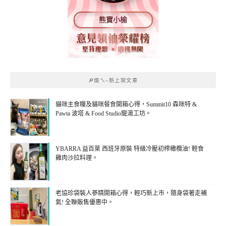
熊寶小榆
🔎燒ㄟ~新上架文章
貓咪主食糧及貓咪餐食開箱心得，Summit10 森咪特 &
Pawta 波塔 & Food Studio寵湯工坊。
YBARRA 益百萊 西班牙原裝 特級冷壓初榨橄欖油! 輕食
雞肉沙拉料理。
老協珍袋裝人蔘精開箱心得，輕巧新上市，隨身袋著走補
氣! 全聯販售優惠中。