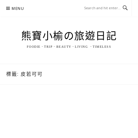
Skip
MENU
to
content
熊寶小榆の旅遊日記
FOODIE．TRIP．BEAUTY．LIVING ．TIMELESS
標籤:
皮若可可