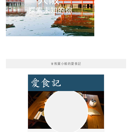
🧚熊寶小榆的愛食記