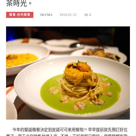
茶時光。
美食-台中美食
IKUMA
2018-01-15
2
今年的聖誕晚餐決定到皮諾可可來用餐啦!!! 早早提前就先預訂好位