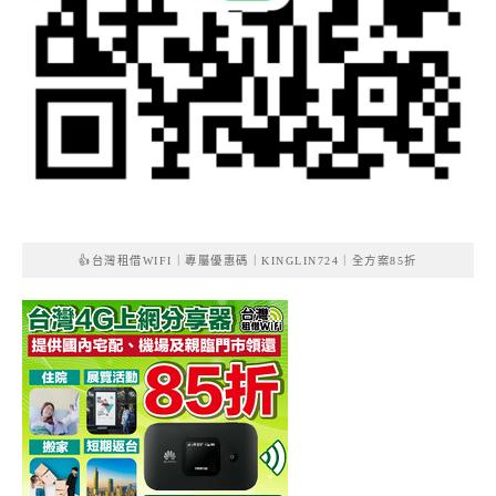
👍台灣租借WIFI｜專屬優惠碼｜KINGLIN724｜全方案85折