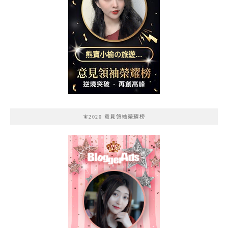
熊寶小榆の旅遊日
記
🧚2020 意見領袖榮耀榜