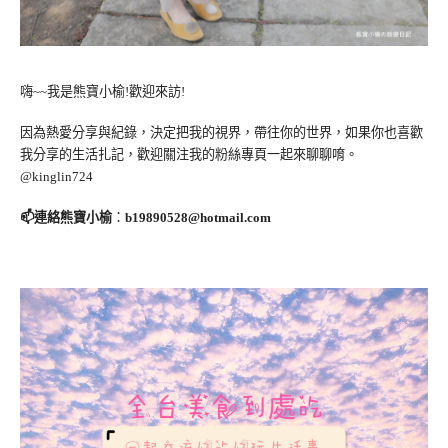
嗨~~我是熊寶小榆!歡迎來訪!
因為熱愛分享與紀錄，決定把我的視界，帶往你的世界，如果你也喜歡
我分享的生活扎記，歡迎關注我的粉絲專頁一起來聊聊唷。
@kinglin724
📫連絡熊寶小榆
：
b19890528@hotmail.com