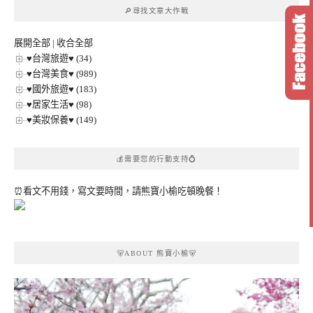
章
🔎尋找文章大作戰
分
類
展開全部
|
收合全部
♥台灣旅遊♥ (34)
♥台灣美食♥ (989)
♥國外旅遊♥ (183)
♥居家生活♥ (98)
♥美妝保養♥ (149)
💰需要您的行動支持💍
⏰看文不用錢，寫文要時間，請熊寶小榆吃頓晚餐！
🐻ABOUT 熊寶小榆🐻