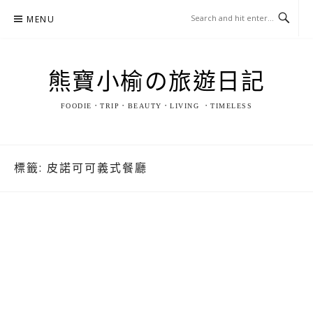
Skip
MENU
to
content
熊寶小榆の旅遊日記
FOODIE．TRIP．BEAUTY．LIVING ．TIMELESS
標籤:
皮諾可可義式餐廳