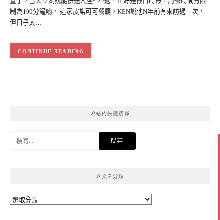
置了，當天立刻就能快速入座~ 不過，正好是假日時段，用餐時間有限
制為100分鐘唷。 這家皮諾可可餐廳，KEN說他N年前有來訪過一次，
但日子太…
CONTINUE READING
🔎站內快速搜尋
搜
尋
關
鍵
🔎文章分類
字:
🔎
文