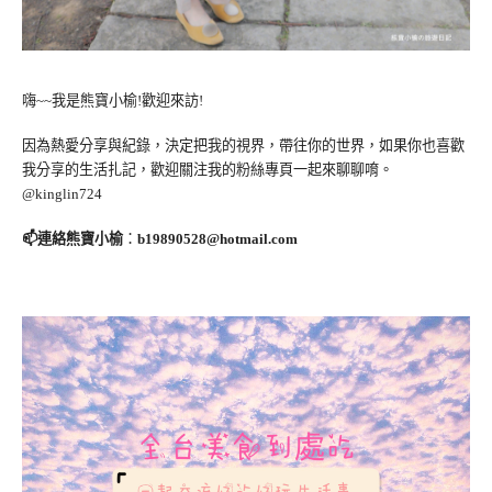
嗨~~我是熊寶小榆!歡迎來訪!
因為熱愛分享與紀錄，決定把我的視界，帶往你的世界，如果你也喜歡
我分享的生活扎記，歡迎關注我的粉絲專頁一起來聊聊唷。
@kinglin724
📫連絡熊寶小榆
：
b19890528@hotmail.com