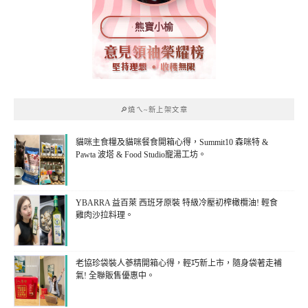
熊寶小榆
🔎燒ㄟ~新上架文章
貓咪主食糧及貓咪餐食開箱心得，Summit10 森咪特 &
Pawta 波塔 & Food Studio寵湯工坊。
YBARRA 益百萊 西班牙原裝 特級冷壓初榨橄欖油! 輕食
雞肉沙拉料理。
老協珍袋裝人蔘精開箱心得，輕巧新上市，隨身袋著走補
氣! 全聯販售優惠中。