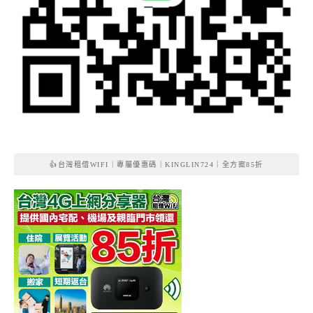
👍台灣租借WIFI｜專屬優惠碼｜KINGLIN724｜全方案85折