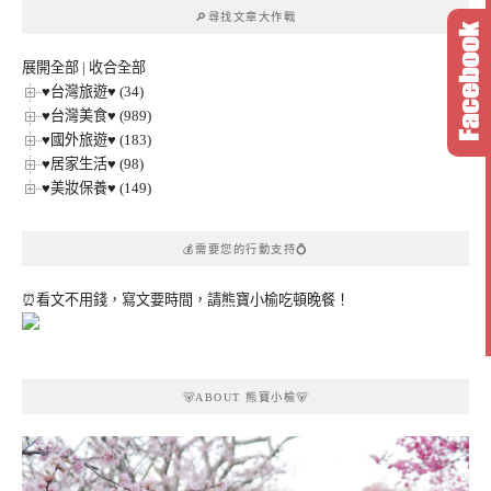
章
🔎尋找文章大作戰
分
類
展開全部
|
收合全部
♥台灣旅遊♥ (34)
♥台灣美食♥ (989)
♥國外旅遊♥ (183)
♥居家生活♥ (98)
♥美妝保養♥ (149)
💰需要您的行動支持💍
⏰看文不用錢，寫文要時間，請熊寶小榆吃頓晚餐！
🐻ABOUT 熊寶小榆🐻