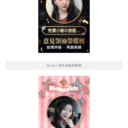
熊寶小榆の旅遊日
記
🧚2020 意見領袖榮耀榜