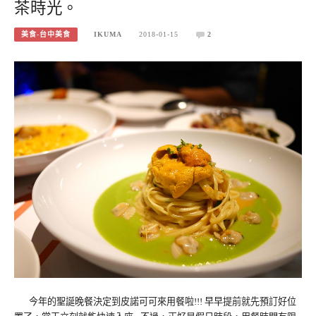
茶時光。
美食-台中美食
IKUMA
2018-01-15
2
今年的聖誕晚餐決定到皮諾可可來用餐啦!!! 早早提前就先預訂好位