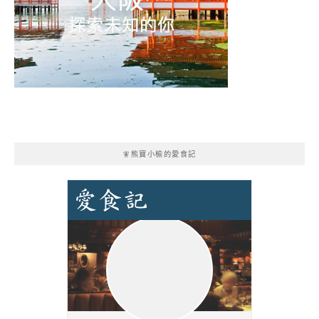
🧚熊寶小榆的愛食記