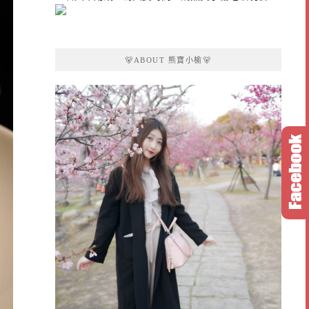
🐻ABOUT 熊寶小榆🐻