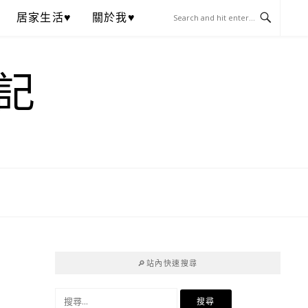
居家生活♥
關於我♥
記
🔎站內快速搜尋
搜