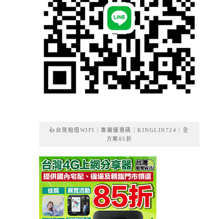
👍台灣租借WIFI｜專屬優惠碼｜KINGLIN724｜全
方案85折