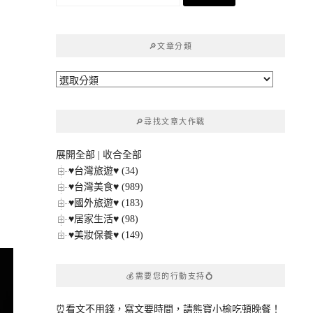
尋
關
鍵
🔎文章分類
字:
🔎
文
章
🔎尋找文章大作戰
分
類
展開全部
|
收合全部
♥台灣旅遊♥ (34)
♥台灣美食♥ (989)
♥國外旅遊♥ (183)
♥居家生活♥ (98)
♥美妝保養♥ (149)
💰需要您的行動支持💍
⏰看文不用錢，寫文要時間，請熊寶小榆吃頓晚餐！