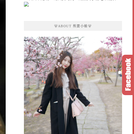
🐻ABOUT 熊寶小榆🐻