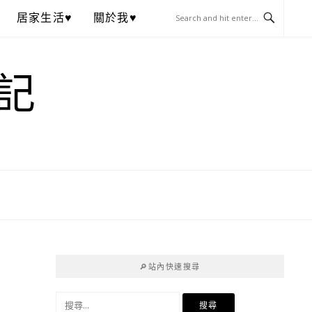
居家生活♥
關於我♥
記
🔎站內快速搜尋
搜