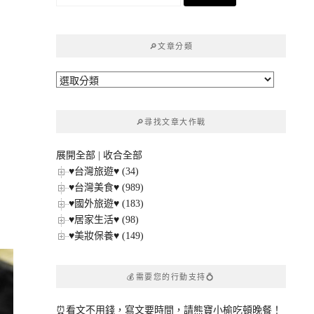
尋
關
鍵
🔎文章分類
字:
🔎
文
章
🔎尋找文章大作戰
分
類
展開全部
|
收合全部
、
♥台灣旅遊♥ (34)
♥台灣美食♥ (989)
♥國外旅遊♥ (183)
♥居家生活♥ (98)
♥美妝保養♥ (149)
💰需要您的行動支持💍
⏰看文不用錢，寫文要時間，請熊寶小榆吃頓晚餐！