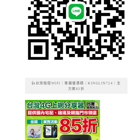
👍台灣租借WIFI｜專屬優惠碼｜KINGLIN724｜全
方案85折