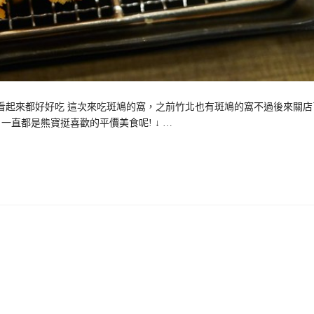
看起來都好好吃 這次來吃斑鳩的窩，之前竹北也有斑鳩的窩不過後來關店
直都是熊寶挺喜歡的平價美食呢! ↓ …