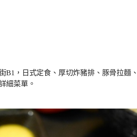
街B1，日式定食、厚切炸豬排、豚骨拉麵
詳細菜單。