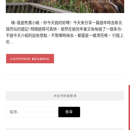
嗨~我是熊寶小榆，你今天過的好嗎? 今天來分享一篇過年時去新北
瑞芳玩的遊記! 時間過得可真快，居然在過完年後又匆匆過了一個多月~
不過今天介紹的這些景點，不管哪時候去，都還是一樣漂亮唷。 行程上
也…
CONTINUE READING
🔎站內快速搜尋
搜
尋
關
鍵