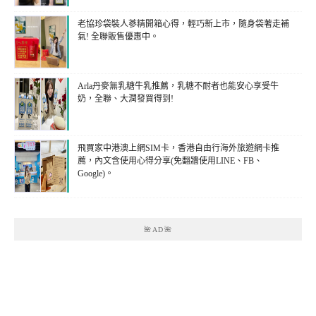
老協珍袋裝人蔘精開箱心得，輕巧新上市，隨身袋著走補
氣! 全聯販售優惠中。
Arla丹麥無乳糖牛乳推薦，乳糖不耐者也能安心享受牛
奶，全聯、大潤發買得到!
飛買家中港澳上網SIM卡，香港自由行海外旅遊網卡推
薦，內文含使用心得分享(免翻牆使用LINE、FB、
Google)。
🌺AD🌺