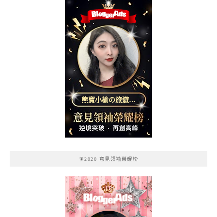
熊寶小榆の旅遊日
記
🧚2020 意見領袖榮耀榜