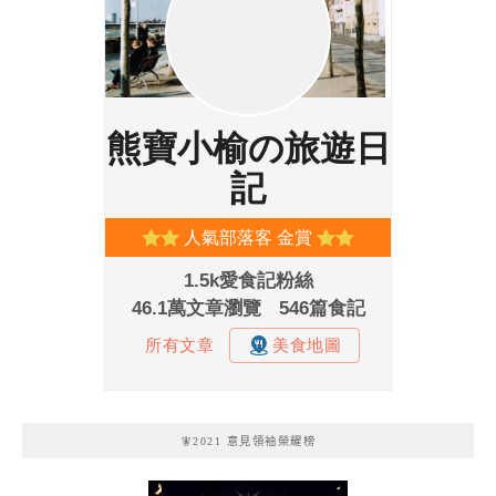
🧚2021 意見領袖榮耀榜