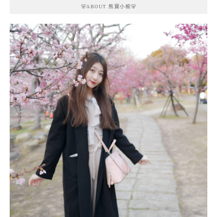
🐻ABOUT 熊寶小榆🐻