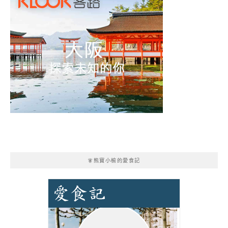
🧚熊寶小榆的愛食記