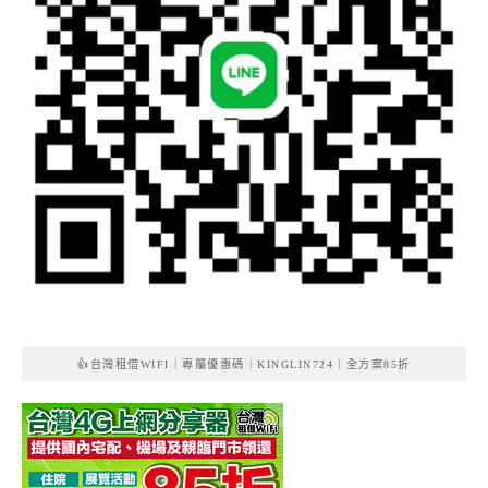
👍台灣租借WIFI｜專屬優惠碼｜KINGLIN724｜全方案85折