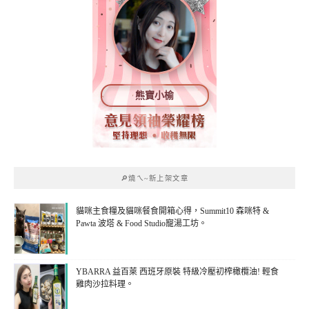
熊寶小榆
🔎燒ㄟ~新上架文章
貓咪主食糧及貓咪餐食開箱心得，Summit10 森咪特 &
Pawta 波塔 & Food Studio寵湯工坊。
YBARRA 益百萊 西班牙原裝 特級冷壓初榨橄欖油! 輕食
雞肉沙拉料理。