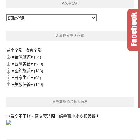
🔎文章分類
字:
🔎
文
章
🔎尋找文章大作戰
分
類
展開全部
|
收合全部
♥台灣旅遊♥ (34)
♥台灣美食♥ (989)
♥國外旅遊♥ (183)
♥居家生活♥ (98)
♥美妝保養♥ (149)
💰需要您的行動支持💍
⏰看文不用錢，寫文要時間，請熊寶小榆吃頓晚餐！