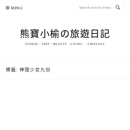
Skip
MENU
to
content
熊寶小榆の旅遊日記
FOODIE．TRIP．BEAUTY．LIVING ．TIMELESS
標籤:
神隱少女九份