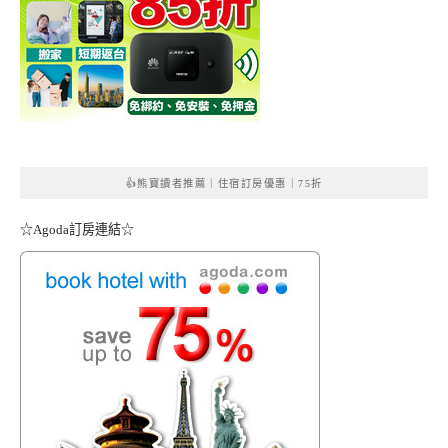
👍熊寶讀者推薦｜住宿訂房優惠｜75折
☆Agoda訂房連結☆