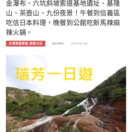
金瀑布、六坑斜坡索道基地遺址、基隆
山、茶壺山、九份夜景！午餐到信義區
吃信日本料理，晚餐到公館吃新馬辣麻
辣火鍋。
台灣旅遊景點-旅遊日記
IKUMA
2020-03-10