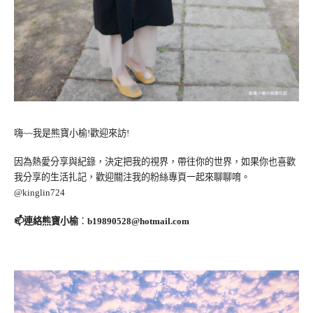
嗨~~我是熊寶小榆!歡迎來訪!
因為熱愛分享與紀錄，決定把我的視界，帶往你的世界，如果你也喜歡
我分享的生活扎記，歡迎關注我的粉絲專頁一起來聊聊唷。
@kinglin724
📫連絡熊寶小榆
：
b19890528@hotmail.com