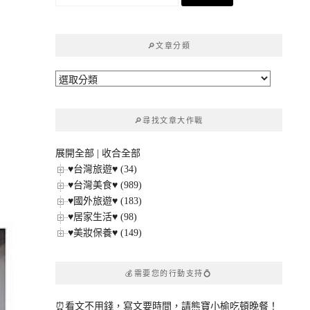
尋
關
鍵
🔎文章分類
字:
🔎
文
章
🔎尋找文章大作戰
分
類
展開全部
|
收合全部
♥台灣旅遊♥ (34)
♥台灣美食♥ (989)
♥國外旅遊♥ (183)
♥居家生活♥ (98)
♥美妝保養♥ (149)
💰需要您的行動支持💍
⏰看文不用錢，寫文要時間，請熊寶小榆吃頓晚餐！