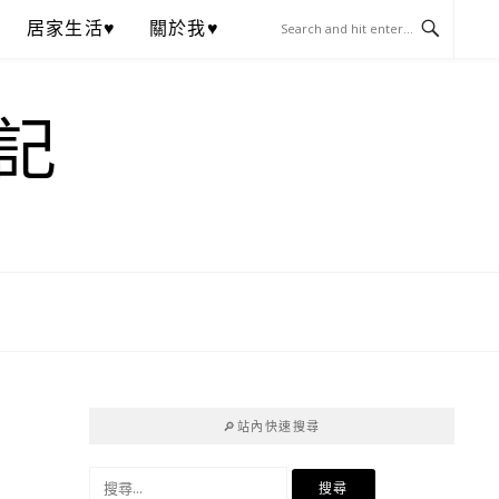
居家生活♥
關於我♥
記
🔎站內快速搜尋
搜