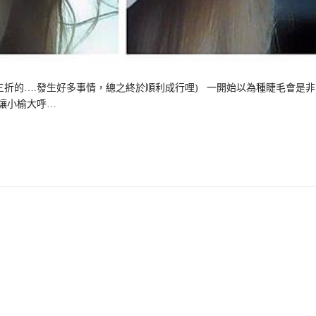
三折的….發生好多事情，總之終於順利成行哩) 一開始以為種睫毛會是非
讓小榆大呼…