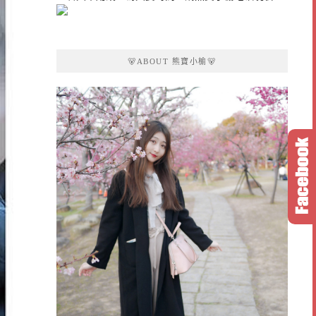
🐻ABOUT 熊寶小榆🐻