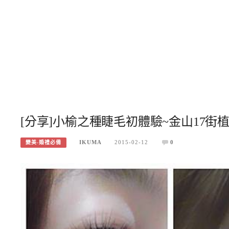
[分享]小榆之種睫毛初體驗~金山17
IKUMA
2015-02-12
0
變美-婚禮必備