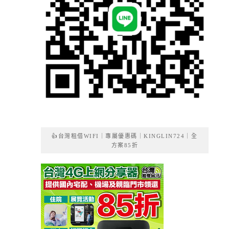
👍台灣租借WIFI｜專屬優惠碼｜KINGLIN724｜全
方案85折