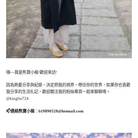
嗨~~我是熊寶小榆!歡迎來訪!
因為熱愛分享與紀錄，決定把我的視界，帶往你的世界，如果你也喜歡
我分享的生活扎記，歡迎關注我的粉絲專頁一起來聊聊唷。
@kinglin724
📫連絡熊寶小榆
：
b19890528@hotmail.com