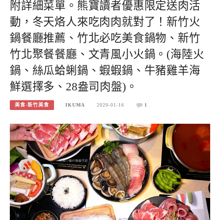
附詳細菜單。熊寶讀者優惠限定送肉活
動，冬天烙人來吃肉肉就對了！新竹火
鍋餐廳推薦、竹北必吃美食鍋物、新竹
竹北聚餐餐廳、文青風小火鍋。(海陸火
鍋、絲瓜蛤蜊鍋、蝦蝦鍋、牛豬雞羊海
鮮選擇多、28盎司肉盤)。
美食-新竹美食
IKUMA
2020-01-16
1