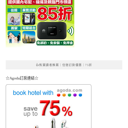
👍熊寶讀者推薦｜住宿訂房優惠｜75折
☆Agoda訂房連結☆