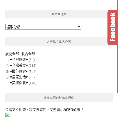
關
鍵
🔎文章分類
字:
🔎
文
章
🔎尋找文章大作戰
分
類
展開全部
|
收合全部
♥台灣旅遊♥ (34)
♥台灣美食♥ (989)
♥國外旅遊♥ (183)
♥居家生活♥ (98)
♥美妝保養♥ (149)
💰需要您的行動支持💍
⏰看文不用錢，寫文要時間，請熊寶小榆吃頓晚餐！