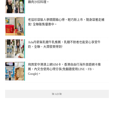
雞肉沙拉料理。
老協珍袋裝人蔘精開箱心得，輕巧新上市，隨身袋著走補
氣! 全聯販售優惠中。
Arla丹麥無乳糖牛乳推薦，乳糖不耐者也能安心享受牛
奶，全聯、大潤發買得到!
飛買家中港澳上網SIM卡，香港自由行海外旅遊網卡推
薦，內文含使用心得分享(免翻牆使用LINE、FB、
Google)。
🌺AD🌺