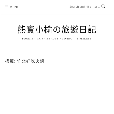
Skip
MENU
to
content
熊寶小榆の旅遊日記
FOODIE．TRIP．BEAUTY．LIVING ．TIMELESS
標籤:
竹北好吃火鍋