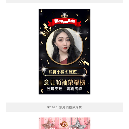
熊寶小榆の旅遊日
記
🧚2020 意見領袖榮耀榜