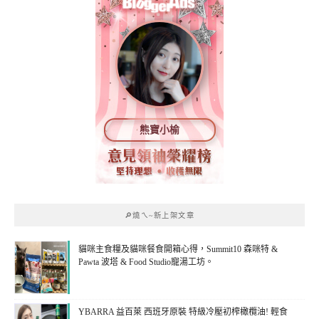
熊寶小榆
🔎燒ㄟ~新上架文章
貓咪主食糧及貓咪餐食開箱心得，Summit10 森咪特 &
Pawta 波塔 & Food Studio寵湯工坊。
YBARRA 益百萊 西班牙原裝 特級冷壓初榨橄欖油! 輕食