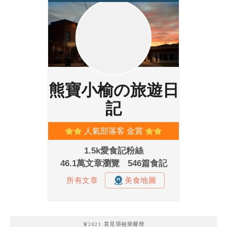
🧚2021 意見領袖榮耀榜