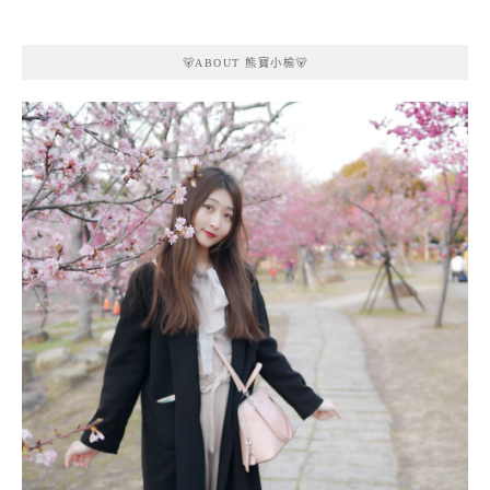
🐻ABOUT 熊寶小榆🐻