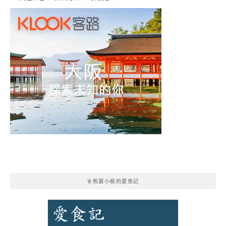
🧚熊寶小榆的愛食記