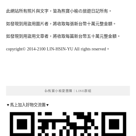
此網站所有照片與文字，皆為熊寶小榆の旅遊日記所有。
如發現到用盜用圖片者，將收取每張新台幣十萬元整金額。
如發現到用盜用文章者，將收取每篇新台幣五十萬元整金額。
copyright© 2014-2100 LIN-HSIN-YU All rights reserved。
👍熊寶小榆愛團購｜LINE群組
▼馬上加入好物交流團▼