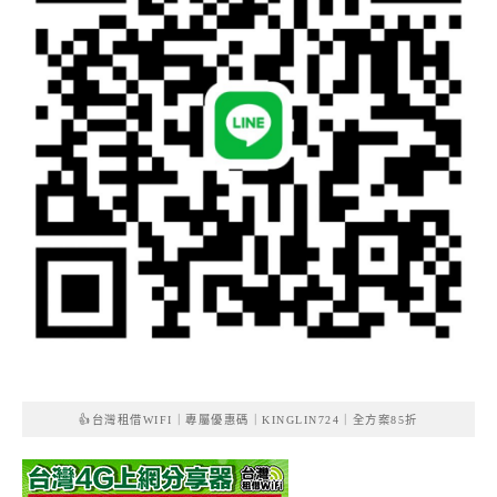
👍台灣租借WIFI｜專屬優惠碼｜KINGLIN724｜全方案85折