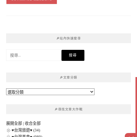
🔎站內快速搜尋
搜
尋
關
鍵
🔎文章分類
字:
🔎
文
章
🔎尋找文章大作戰
分
類
展開全部
|
收合全部
♥台灣旅遊♥ (34)
♥台灣美食♥ (989)