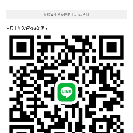
👍熊寶小榆愛團購｜LINE群組
▼馬上加入好物交流團▼