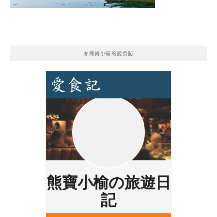
🧚熊寶小榆的愛食記