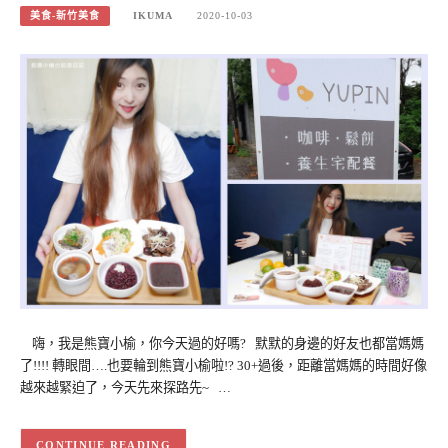
美食-新竹美食
IKUMA
2020-10-03
嗨，我是熊寶小榆，你今天過的好嗎? 默默的身邊的好友也都當媽媽
了!!!! 轉眼間….也要輪到熊寶小榆啦!? 30+過後，距離當媽媽的時間好像
越來越緊迫了，今天先來探路先~ …
CONTINUE READING