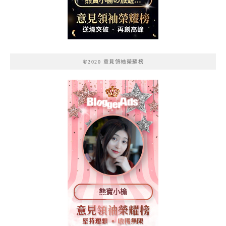
熊寶小榆の旅遊日
記
🧚2020 意見領袖榮耀榜
熊寶小榆