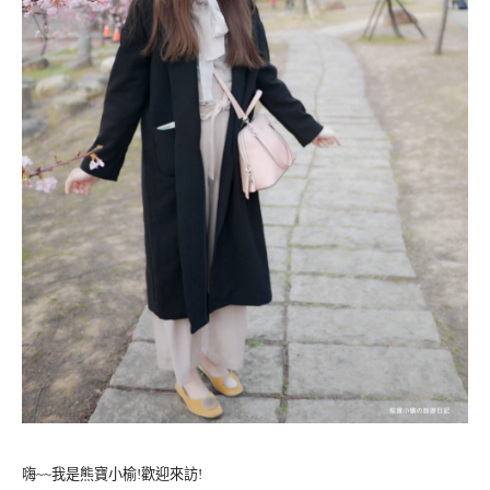
嗨~~我是熊寶小榆!歡迎來訪!