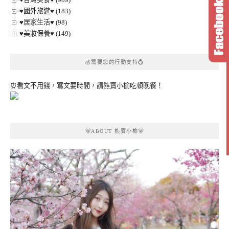
♥國外旅遊♥ (183)
♥居家生活♥ (98)
♥美妝保養♥ (149)
💰需要您的行動支持💍
⏰看文不用錢，寫文要時間，請熊寶小榆吃頓晚餐！
🐻ABOUT 熊寶小榆🐻