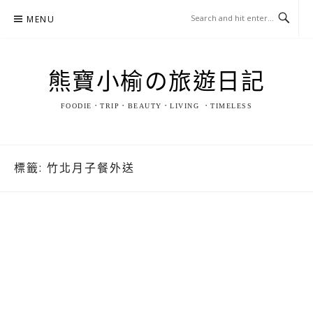
Skip
MENU
to
content
熊寶小榆の旅遊日記
FOODIE．TRIP．BEAUTY．LIVING ．TIMELESS
標籤:
竹北月子餐外送