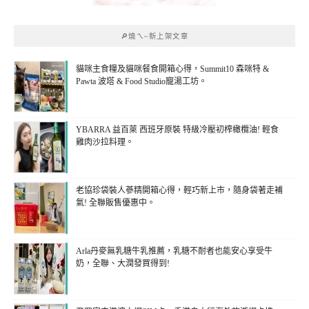
🔎燒ㄟ~新上架文章
貓咪主食糧及貓咪餐食開箱心得，Summit10 森咪特 &
Pawta 波塔 & Food Studio寵湯工坊。
YBARRA 益百萊 西班牙原裝 特級冷壓初榨橄欖油! 輕食
雞肉沙拉料理。
老協珍袋裝人蔘精開箱心得，輕巧新上市，隨身袋著走補
氣! 全聯販售優惠中。
Arla丹麥無乳糖牛乳推薦，乳糖不耐者也能安心享受牛
奶，全聯、大潤發買得到!