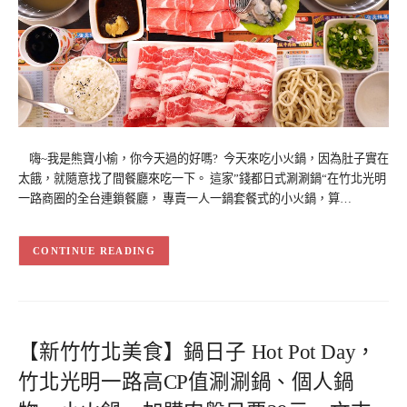
嗨~我是熊寶小榆，你今天過的好嗎? 今天來吃小火鍋，因為肚子實在
太餓，就隨意找了間餐廳來吃一下。 這家”錢都日式涮涮鍋“在竹北光明
一路商圈的全台連鎖餐廳， 專賣一人一鍋套餐式的小火鍋，算…
CONTINUE READING
【新竹竹北美食】鍋日子 Hot Pot Day，
竹北光明一路高CP值涮涮鍋、個人鍋