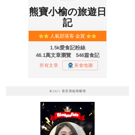
🧚2021 意見領袖榮耀榜