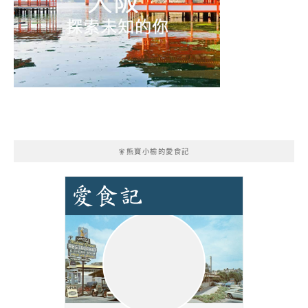
🧚熊寶小榆的愛食記