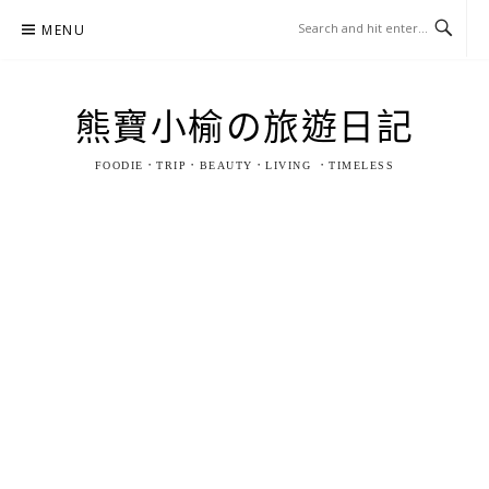
Skip
MENU
to
content
熊寶小榆の旅遊日記
FOODIE．TRIP．BEAUTY．LIVING ．TIMELESS