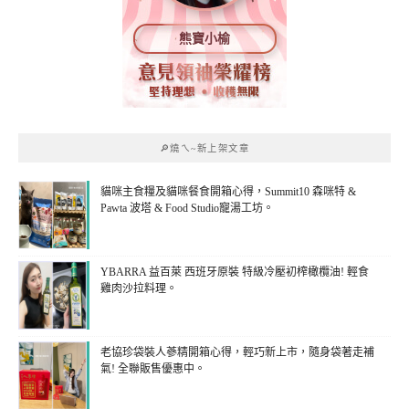
熊寶小榆
🔎燒ㄟ~新上架文章
貓咪主食糧及貓咪餐食開箱心得，Summit10 森咪特 &
Pawta 波塔 & Food Studio寵湯工坊。
YBARRA 益百萊 西班牙原裝 特級冷壓初榨橄欖油! 輕食
雞肉沙拉料理。
老協珍袋裝人蔘精開箱心得，輕巧新上市，隨身袋著走補
氣! 全聯販售優惠中。