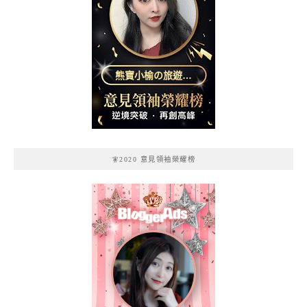
熊寶小榆の旅遊日
記
🧚2020 意見領袖榮耀榜