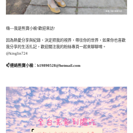
嗨~~我是熊寶小榆!歡迎來訪!
因為熱愛分享與紀錄，決定把我的視界，帶往你的世界，如果你也喜歡
我分享的生活扎記，歡迎關注我的粉絲專頁一起來聊聊唷。
@kinglin724
📫連絡熊寶小榆
：
b19890528@hotmail.com