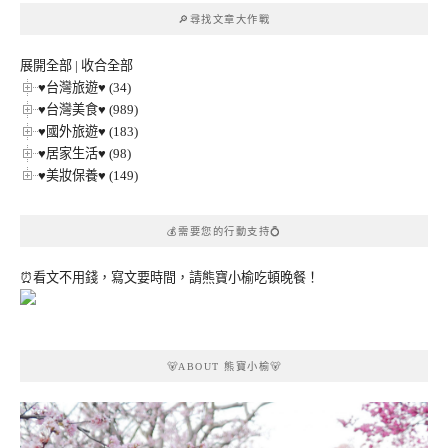
章
🔎尋找文章大作戰
分
類
展開全部
|
收合全部
♥台灣旅遊♥ (34)
♥台灣美食♥ (989)
♥國外旅遊♥ (183)
♥居家生活♥ (98)
♥美妝保養♥ (149)
💰需要您的行動支持💍
⏰看文不用錢，寫文要時間，請熊寶小榆吃頓晚餐！
🐻ABOUT 熊寶小榆🐻