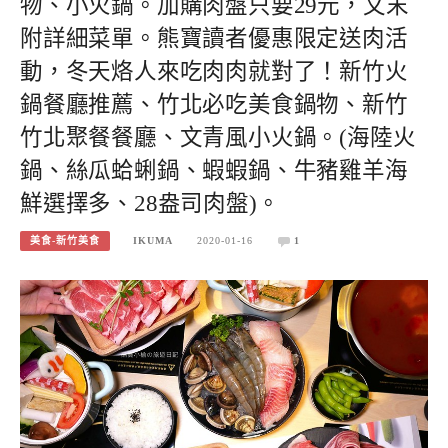
物、小火鍋。加購肉盤只要29元，文末
附詳細菜單。熊寶讀者優惠限定送肉活
動，冬天烙人來吃肉肉就對了！新竹火
鍋餐廳推薦、竹北必吃美食鍋物、新竹
竹北聚餐餐廳、文青風小火鍋。(海陸火
鍋、絲瓜蛤蜊鍋、蝦蝦鍋、牛豬雞羊海
鮮選擇多、28盎司肉盤)。
美食-新竹美食
IKUMA
2020-01-16
1