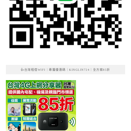
👍台灣租借WIFI｜專屬優惠碼｜KINGLIN724｜全方案85折