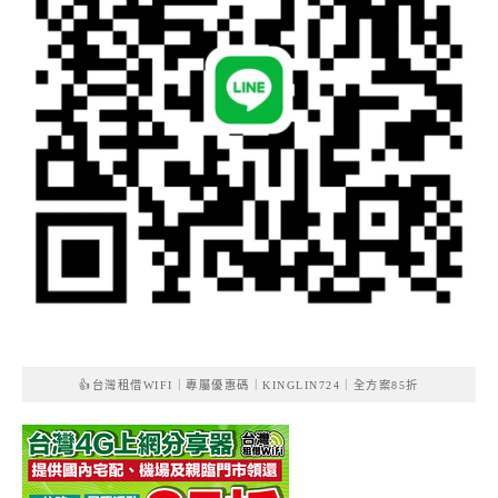
👍台灣租借WIFI｜專屬優惠碼｜KINGLIN724｜全方案85折