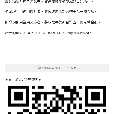
此網站所有照片與文字，皆為熊寶小榆の旅遊日記所有。
如發現到用盜用圖片者，將收取每張新台幣十萬元整金額。
如發現到用盜用文章者，將收取每篇新台幣五十萬元整金額。
copyright© 2014-2100 LIN-HSIN-YU All rights reserved。
👍熊寶小榆愛團購｜LINE群組
▼馬上加入好物交流團▼