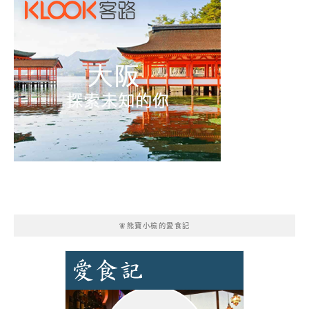
🧚熊寶小榆的愛食記