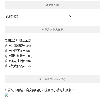
鍵
🔎文章分類
字:
🔎
文
章
🔎尋找文章大作戰
分
類
展開全部
|
收合全部
♥台灣旅遊♥ (34)
♥台灣美食♥ (989)
♥國外旅遊♥ (183)
♥居家生活♥ (98)
♥美妝保養♥ (149)
💰需要您的行動支持💍
⏰看文不用錢，寫文要時間，請熊寶小榆吃頓晚餐！