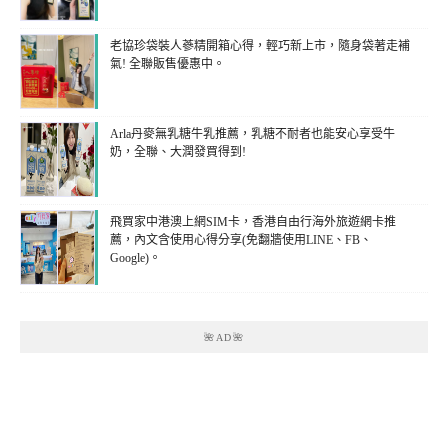
老協珍袋裝人蔘精開箱心得，輕巧新上市，隨身袋著走補
氣! 全聯販售優惠中。
Arla丹麥無乳糖牛乳推薦，乳糖不耐者也能安心享受牛
奶，全聯、大潤發買得到!
飛買家中港澳上網SIM卡，香港自由行海外旅遊網卡推
薦，內文含使用心得分享(免翻牆使用LINE、FB、
Google)。
🌺AD🌺