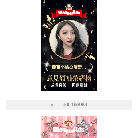
熊寶小榆の旅遊日
記
🧚2020 意見領袖榮耀榜