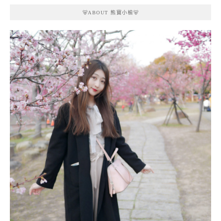
🐻ABOUT 熊寶小榆🐻