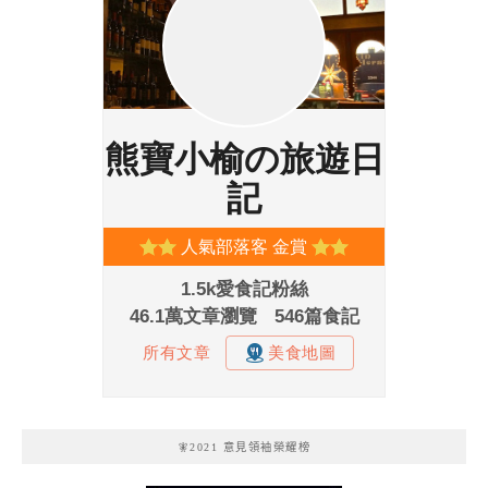
🧚2021 意見領袖榮耀榜