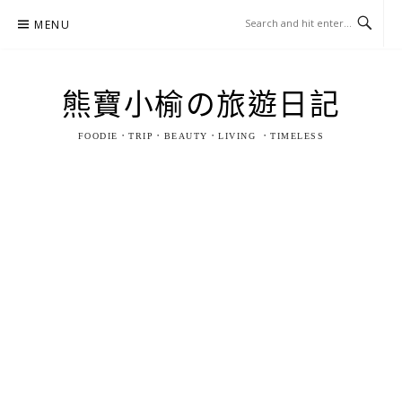
Skip
MENU
to
content
熊寶小榆の旅遊日記
FOODIE．TRIP．BEAUTY．LIVING ．TIMELESS