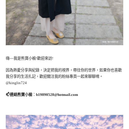
嗨~~我是熊寶小榆!歡迎來訪!
因為熱愛分享與紀錄，決定把我的視界，帶往你的世界，如果你也喜歡
我分享的生活扎記，歡迎關注我的粉絲專頁一起來聊聊唷。
@kinglin724
📫連絡熊寶小榆
：
b19890528@hotmail.com