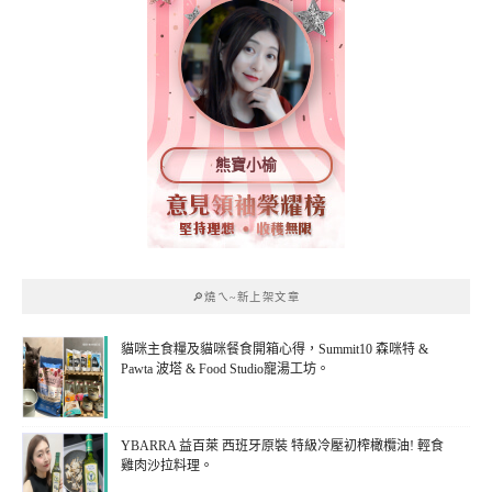
熊寶小榆
🔎燒ㄟ~新上架文章
貓咪主食糧及貓咪餐食開箱心得，Summit10 森咪特 &
Pawta 波塔 & Food Studio寵湯工坊。
YBARRA 益百萊 西班牙原裝 特級冷壓初榨橄欖油! 輕食
雞肉沙拉料理。