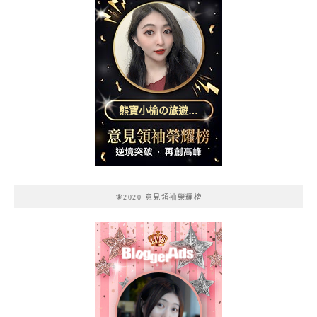
熊寶小榆の旅遊日
記
🧚2020 意見領袖榮耀榜