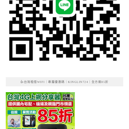
👍台灣租借WIFI｜專屬優惠碼｜KINGLIN724｜全方案85折