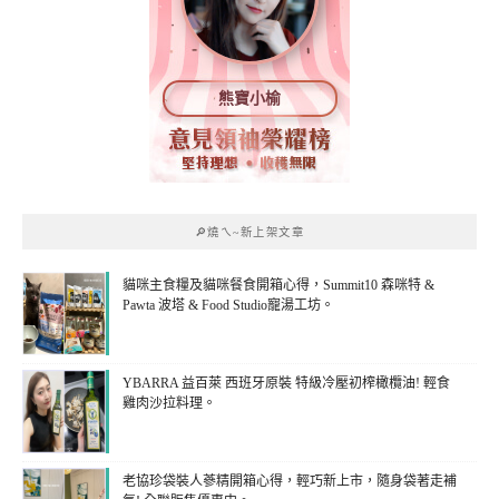
熊寶小榆
🔎燒ㄟ~新上架文章
貓咪主食糧及貓咪餐食開箱心得，Summit10 森咪特 &
Pawta 波塔 & Food Studio寵湯工坊。
YBARRA 益百萊 西班牙原裝 特級冷壓初榨橄欖油! 輕食
雞肉沙拉料理。
老協珍袋裝人蔘精開箱心得，輕巧新上市，隨身袋著走補