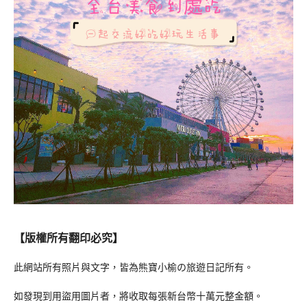
【版權所有翻印必究】
此網站所有照片與文字，皆為熊寶小榆の旅遊日記所有。
如發現到用盜用圖片者，將收取每張新台幣十萬元整金額。