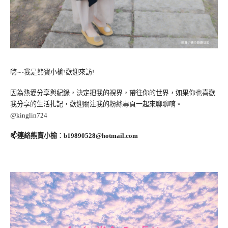
嗨~~我是熊寶小榆!歡迎來訪!
因為熱愛分享與紀錄，決定把我的視界，帶往你的世界，如果你也喜歡
我分享的生活扎記，歡迎關注我的粉絲專頁一起來聊聊唷。
@kinglin724
📫連絡熊寶小榆
：
b19890528@hotmail.com