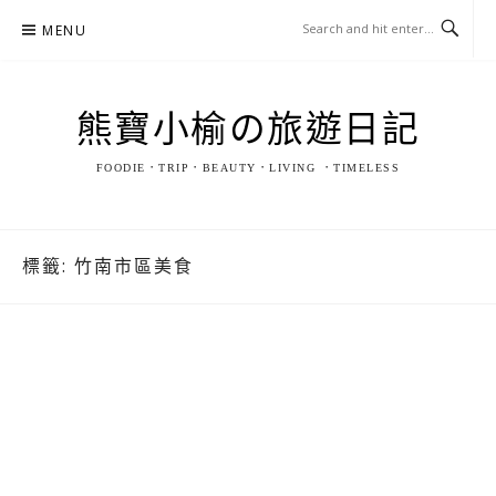
Skip
MENU
to
content
熊寶小榆の旅遊日記
FOODIE．TRIP．BEAUTY．LIVING ．TIMELESS
標籤:
竹南市區美食