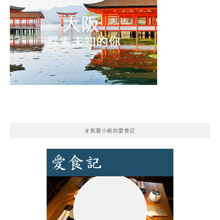
🧚熊寶小榆的愛食記