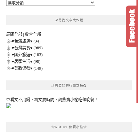
🔎
文
章
🔎尋找文章大作戰
分
類
展開全部
|
收合全部
♥台灣旅遊♥ (34)
♥台灣美食♥ (989)
♥國外旅遊♥ (183)
♥居家生活♥ (98)
♥美妝保養♥ (149)
💰需要您的行動支持💍
⏰看文不用錢，寫文要時間，請熊寶小榆吃頓晚餐！
🐻ABOUT 熊寶小榆🐻