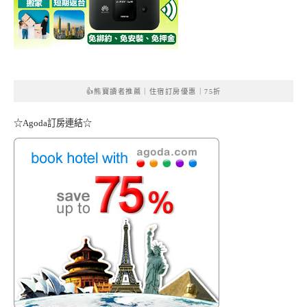
👍熊寶讀者推薦｜住宿訂房優惠｜75折
☆Agoda訂房連結☆