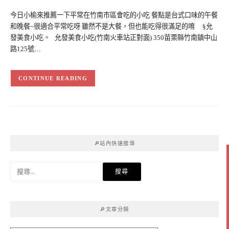
今日小榆來推薦一下平常在竹南市區會吃的小吃 餐點是台式口味的午餐
和晚餐~很適合平常吃呀 雖然不是大餐，但也能吃得很滿足的唷 §允
發美食小吃。 允發美食小吃(竹南火車站正對面) 350苗栗縣竹南鎮中山
路125號…
CONTINUE READING
🔎站內快速搜尋
搜
尋
關
鍵
🔎文章分類
字: