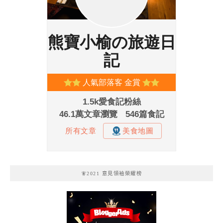
🧚2021 意見領袖榮耀榜