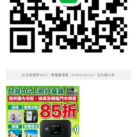
👍台灣租借WIFI｜專屬優惠碼｜KINGLIN724｜全方案85折