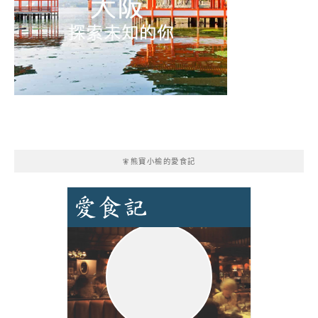
🧚熊寶小榆的愛食記