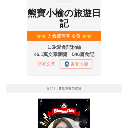
🧚2021 意見領袖榮耀榜