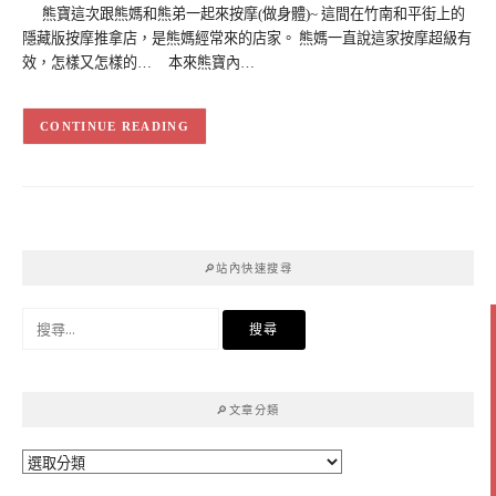
熊寶這次跟熊媽和熊弟一起來按摩(做身體)~ 這間在竹南和平街上的
隱藏版按摩推拿店，是熊媽經常來的店家。 熊媽一直說這家按摩超級有
效，怎樣又怎樣的… 本來熊寶內…
CONTINUE READING
🔎站內快速搜尋
搜
尋
關
鍵
🔎文章分類
字:
🔎
文