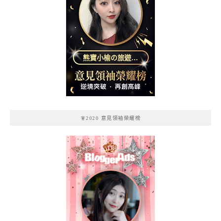
熊寶小榆の旅遊日
記
🧚2020 意見領袖榮耀榜