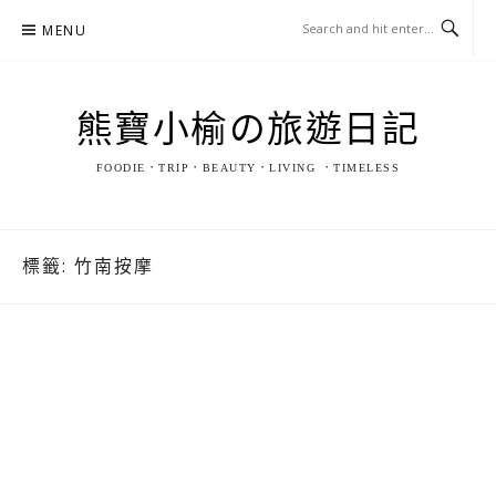
Skip
MENU
to
content
熊寶小榆の旅遊日記
FOODIE．TRIP．BEAUTY．LIVING ．TIMELESS
標籤:
竹南按摩