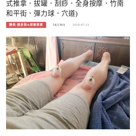
式推拿．拔罐．刮痧．全身按摩．竹南
和平街．彈力球．穴道)
變美-健身房&按摩推拿
IKUMA
2019-07-21