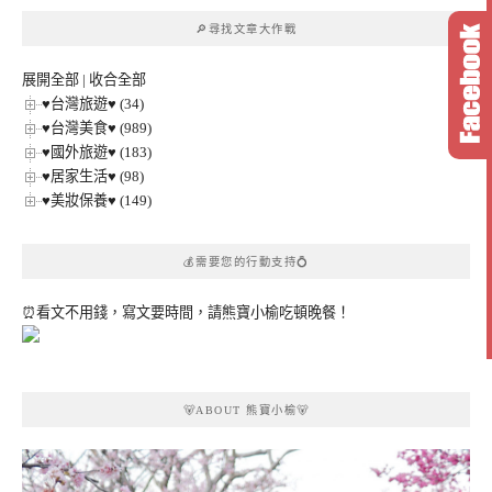
章
🔎尋找文章大作戰
分
類
展開全部
|
收合全部
♥台灣旅遊♥ (34)
♥台灣美食♥ (989)
♥國外旅遊♥ (183)
♥居家生活♥ (98)
♥美妝保養♥ (149)
💰需要您的行動支持💍
⏰看文不用錢，寫文要時間，請熊寶小榆吃頓晚餐！
🐻ABOUT 熊寶小榆🐻