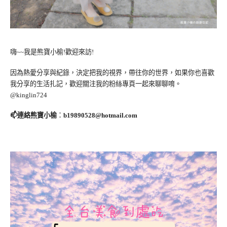
嗨~~我是熊寶小榆!歡迎來訪!
因為熱愛分享與紀錄，決定把我的視界，帶往你的世界，如果你也喜歡
我分享的生活扎記，歡迎關注我的粉絲專頁一起來聊聊唷。
@kinglin724
📫連絡熊寶小榆
：
b19890528@hotmail.com