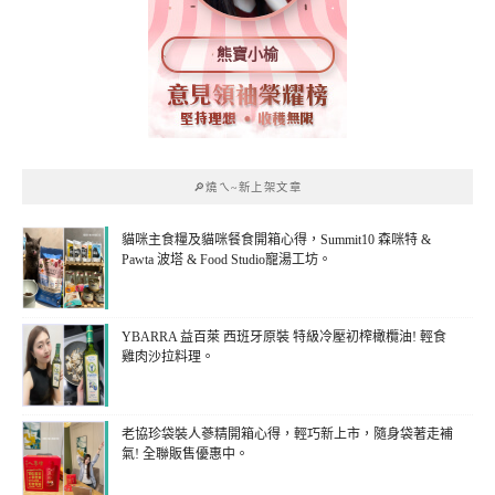
熊寶小榆
🔎燒ㄟ~新上架文章
貓咪主食糧及貓咪餐食開箱心得，Summit10 森咪特 &
Pawta 波塔 & Food Studio寵湯工坊。
YBARRA 益百萊 西班牙原裝 特級冷壓初榨橄欖油! 輕食
雞肉沙拉料理。
老協珍袋裝人蔘精開箱心得，輕巧新上市，隨身袋著走補
氣! 全聯販售優惠中。