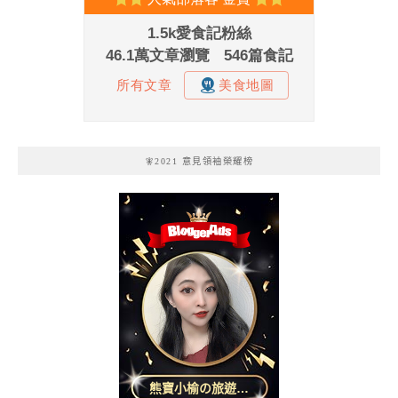
🧚2021 意見領袖榮耀榜
熊寶小榆の旅遊日