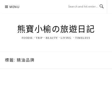
Skip
MENU
to
content
熊寶小榆の旅遊日記
FOODIE．TRIP．BEAUTY．LIVING ．TIMELESS
標籤:
精油品牌