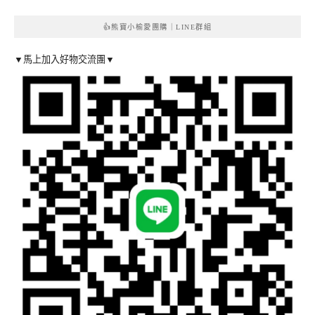
👍熊寶小榆愛團購｜LINE群組
▼馬上加入好物交流團▼