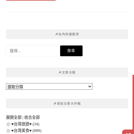
🔎站內快速搜尋
搜
尋
關
鍵
🔎文章分類
字:
🔎
文
章
🔎尋找文章大作戰
分
類
展開全部
|
收合全部
♥台灣旅遊♥ (34)
♥台灣美食♥ (989)