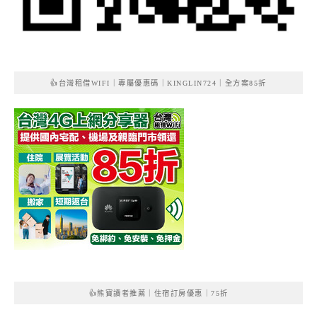
👍台灣租借WIFI｜專屬優惠碼｜KINGLIN724｜全方案85折
👍熊寶讀者推薦｜住宿訂房優惠｜75折