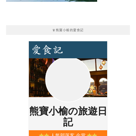
🧚熊寶小榆的愛食記