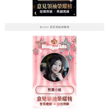
記
🧚2020 意見領袖榮耀榜
熊寶小榆