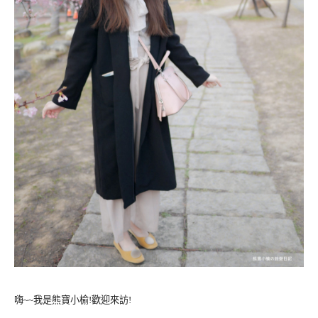
嗨~~我是熊寶小榆!歡迎來訪!