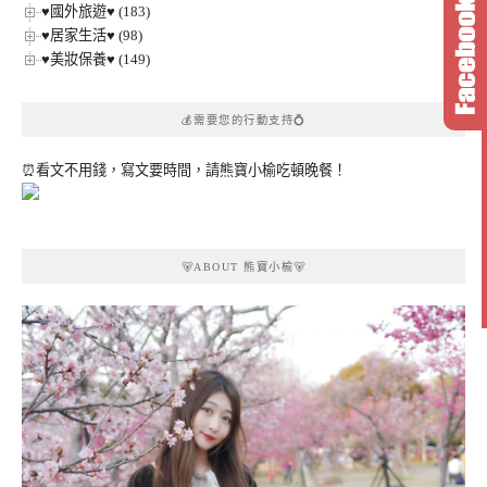
♥國外旅遊♥ (183)
♥居家生活♥ (98)
♥美妝保養♥ (149)
💰需要您的行動支持💍
⏰看文不用錢，寫文要時間，請熊寶小榆吃頓晚餐！
🐻ABOUT 熊寶小榆🐻