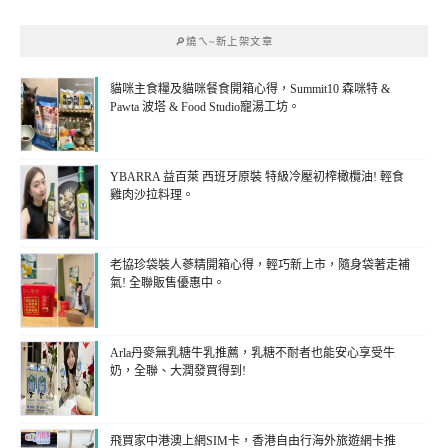
🔎燒ㄟ~新上架文章
貓咪主食糧及貓咪餐食開箱心得，Summit10 森咪特 &
Pawta 波塔 & Food Studio寵湯工坊。
YBARRA 益百萊 西班牙原裝 特級冷壓初榨橄欖油! 輕食
雞肉沙拉料理。
老協珍袋裝人蔘精開箱心得，輕巧新上市，隨身袋著走補
氣! 全聯販售優惠中。
Arla丹麥無乳糖牛乳推薦，乳糖不耐者也能安心享受牛
奶，全聯、大潤發買得到!
飛買家中港澳上網SIM卡，香港自由行海外旅遊網卡推