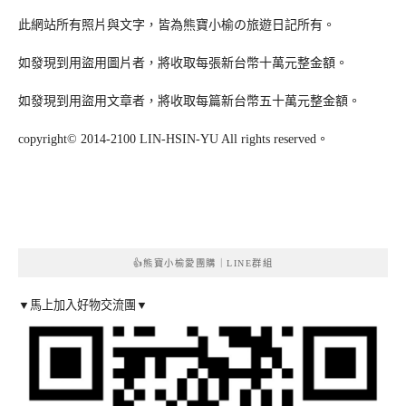
此網站所有照片與文字，皆為熊寶小榆の旅遊日記所有。
如發現到用盜用圖片者，將收取每張新台幣十萬元整金額。
如發現到用盜用文章者，將收取每篇新台幣五十萬元整金額。
copyright© 2014-2100 LIN-HSIN-YU All rights reserved。
👍熊寶小榆愛團購｜LINE群組
▼馬上加入好物交流團▼