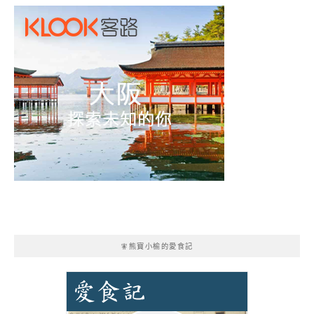
🧚熊寶小榆的愛食記