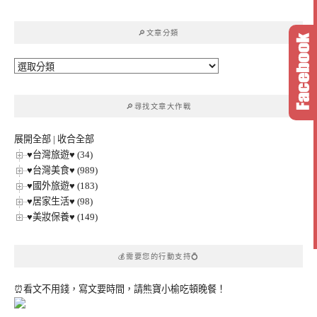
關
鍵
🔎文章分類
字:
🔎
文
章
🔎尋找文章大作戰
分
類
展開全部
|
收合全部
♥台灣旅遊♥ (34)
♥台灣美食♥ (989)
♥國外旅遊♥ (183)
♥居家生活♥ (98)
♥美妝保養♥ (149)
💰需要您的行動支持💍
⏰看文不用錢，寫文要時間，請熊寶小榆吃頓晚餐！