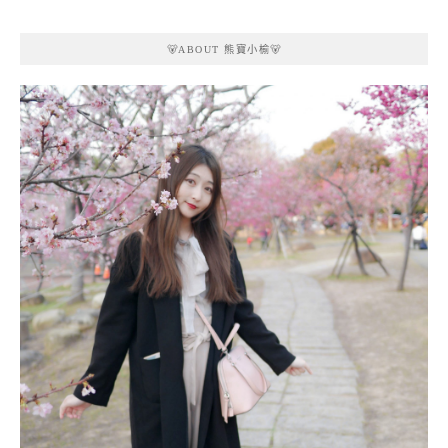
🐻ABOUT 熊寶小榆🐻