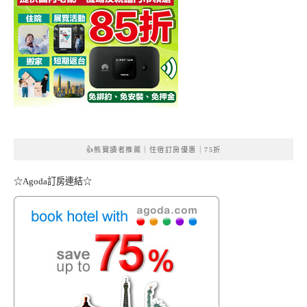
👍熊寶讀者推薦｜住宿訂房優惠｜75折
☆Agoda訂房連結☆