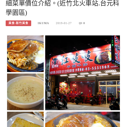
細菜單價位介紹。(近竹北火車站.台元科
學園區)
美食-新竹美食
IKUMA
2019-01-27
0