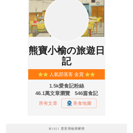
🧚2021 意見領袖榮耀榜