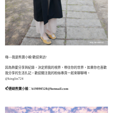
嗨~~我是熊寶小榆!歡迎來訪!
因為熱愛分享與紀錄，決定把我的視界，帶往你的世界，如果你也喜歡
我分享的生活扎記，歡迎關注我的粉絲專頁一起來聊聊唷。
@kinglin724
📫連絡熊寶小榆
：
b19890528@hotmail.com