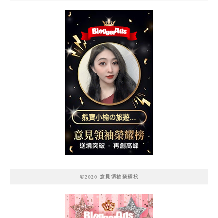
熊寶小榆の旅遊日
記
🧚2020 意見領袖榮耀榜