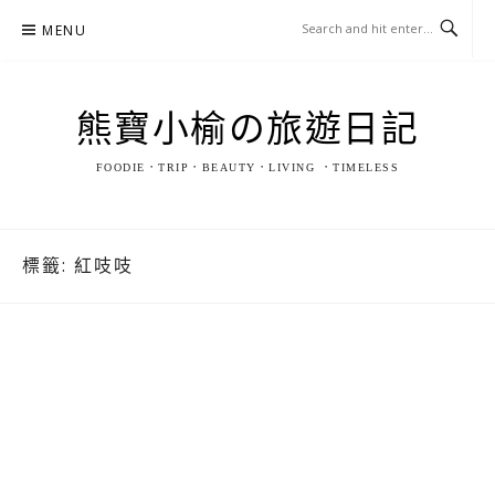
Skip
MENU
to
content
熊寶小榆の旅遊日記
FOODIE．TRIP．BEAUTY．LIVING ．TIMELESS
標籤:
紅吱吱