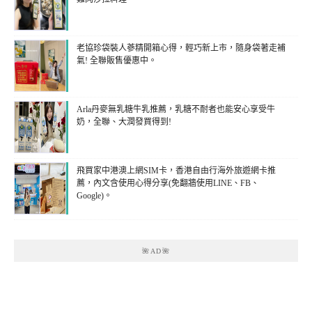
老協珍袋裝人蔘精開箱心得，輕巧新上市，隨身袋著走補
氣! 全聯販售優惠中。
Arla丹麥無乳糖牛乳推薦，乳糖不耐者也能安心享受牛
奶，全聯、大潤發買得到!
飛買家中港澳上網SIM卡，香港自由行海外旅遊網卡推
薦，內文含使用心得分享(免翻牆使用LINE、FB、
Google)。
🌺AD🌺