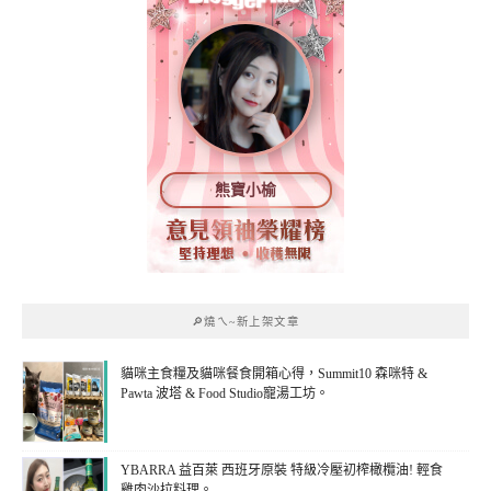
熊寶小榆
🔎燒ㄟ~新上架文章
貓咪主食糧及貓咪餐食開箱心得，Summit10 森咪特 &
Pawta 波塔 & Food Studio寵湯工坊。
YBARRA 益百萊 西班牙原裝 特級冷壓初榨橄欖油! 輕食
雞肉沙拉料理。