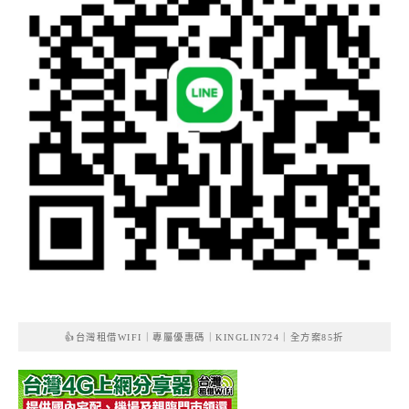
👍台灣租借WIFI｜專屬優惠碼｜KINGLIN724｜全方案85折