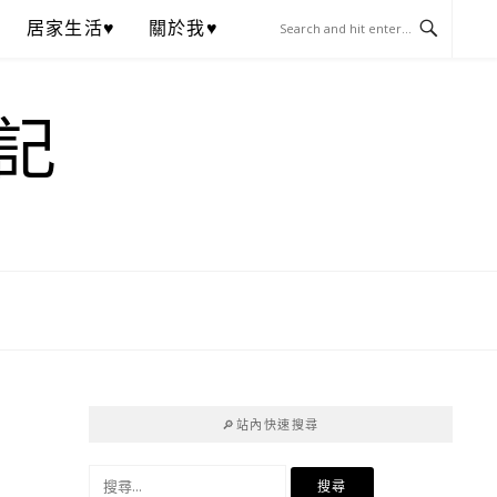
居家生活♥
關於我♥
記
🔎站內快速搜尋
搜