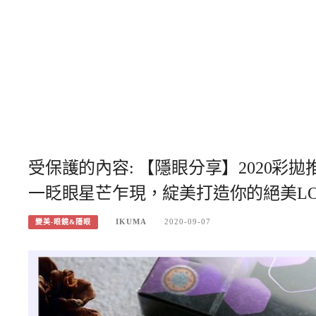
受保護的內容: 【隱眼分享】2020
一眨眼星芒乍現，綻美打造你的絕美LO
IKUMA
2020-09-07
變美-眼鏡&隱眼