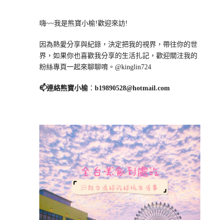
嗨~~我是熊寶小榆!歡迎來訪!
因為熱愛分享與紀錄，決定把我的視界，帶往你的世
界，如果你也喜歡我分享的生活扎記，歡迎關注我的
粉絲專頁一起來聊聊唷。@kinglin724
📫連絡熊寶小榆
：
b19890528@hotmail.com