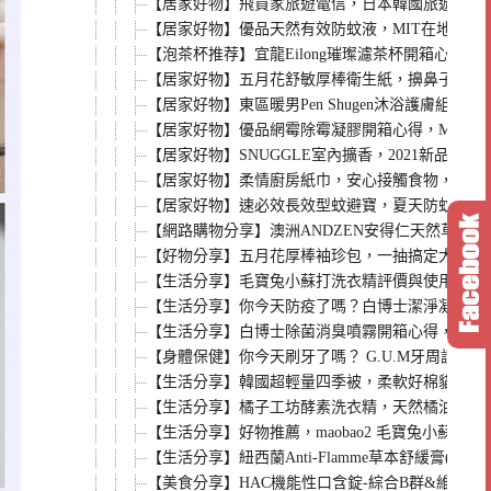
【居家好物】飛買家旅遊電信，日本韓國旅遊，全球上網
【居家好物】優品天然有效防蚊液，MIT在地品牌
【泡茶杯推荐】宜龍Eilong璀璨濾茶杯開箱心
【居家好物】五月花舒敏厚棒衛生紙，擤鼻子、擦
【居家好物】東區暖男Pen Shugen沐浴護膚組，香
【居家好物】優品網霉除霉凝膠開箱心得，MIT在
【居家好物】SNUGGLE室內擴香，2021新品
【居家好物】柔情廚房紙巾，安心接觸食物，做出
【居家好物】速必效長效型蚊避寶，夏天防蚊就用液
【網路購物分享】澳洲ANDZEN安得仁天然草本
【好物分享】五月花厚棒袖珍包，一抽搞定大小事
【生活分享】毛寶兔小蘇打洗衣精評價與使用心得
【生活分享】你今天防疫了嗎？白博士潔淨凝露(乾
【生活分享】白博士除菌消臭噴霧開箱心得，鼠尾
【身體保健】你今天刷牙了嗎？ G.U.M牙周護
【生活分享】韓國超輕量四季被，柔軟好棉貓咪小
【生活分享】橘子工坊酵素洗衣精，天然橘油潔淨
【生活分享】好物推薦，maobao2 毛寶兔小
【生活分享】紐西蘭Anti-Flamme草本舒緩膏
【美食分享】HAC機能性口含錠-綜合B群&維生素