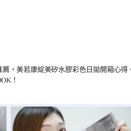
彩拋推薦，美若康綻美矽水膠彩色日拋開箱心得
OK！