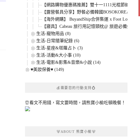
【網路購物優惠碼推薦】雙十一1111光棍節線上購
【露營餐具分享】野餐必備韓國BOSOKOREA攜帶
【海外網購】 BuyandShip合併集運 x Foot Locker
【寢具】Cabeau 旅行用記憶頸枕@ 旅遊必備好物.
生活-寵物用品 (8)
生活-日常隨筆紀錄 (6)
生活-星座&塔羅占卜 (3)
生活-活動&大小事 (10)
生活-電影&影集&音樂&小說 (14)
♥美妝保養♥ (149)
💰需要您的行動支持💍
⏰看文不用錢，寫文要時間，請熊寶小榆吃頓晚餐！
🐻ABOUT 熊寶小榆🐻