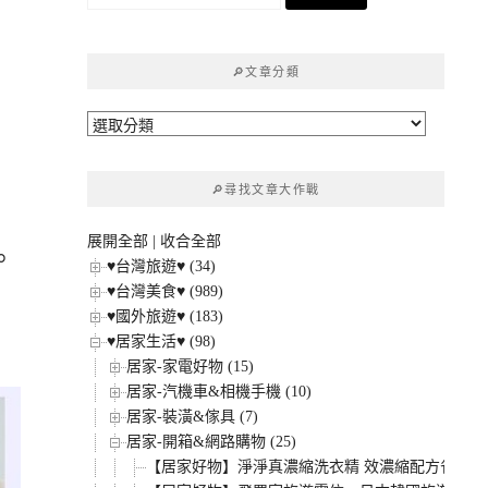
尋
關
鍵
🔎文章分類
字:
🔎
文
章
🔎尋找文章大作戰
分
類
展開全部
|
收合全部
。
♥台灣旅遊♥ (34)
♥台灣美食♥ (989)
♥國外旅遊♥ (183)
♥居家生活♥ (98)
居家-家電好物 (15)
居家-汽機車&相機手機 (10)
居家-裝潢&傢具 (7)
居家-開箱&網路購物 (25)
【居家好物】淨淨真濃縮洗衣精 效濃縮配方省量